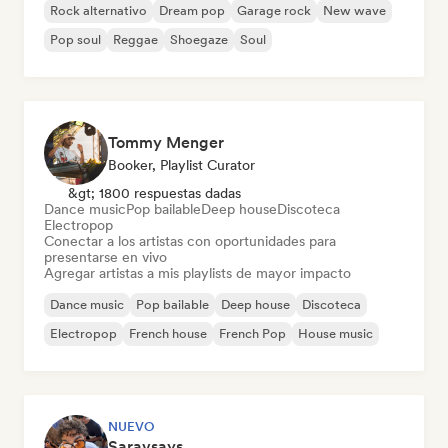
Rock alternativo
Dream pop
Garage rock
New wave
Pop soul
Reggae
Shoegaze
Soul
Tommy Menger
Booker, Playlist Curator
&gt; 1800 respuestas dadas
Dance music
Pop bailable
Deep house
Discoteca
Electropop
Conectar a los artistas con oportunidades para
presentarse en vivo
Agregar artistas a mis playlists de mayor impacto
Dance music
Pop bailable
Deep house
Discoteca
Electropop
French house
French Pop
House music
NUEVO
Saravsays