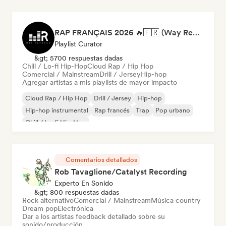
RAP FRANÇAIS 2026 🔥🇫🇷 (Way Records)
Playlist Curator
&gt; 5700 respuestas dadas
Chill / Lo-fi Hip-Hop
Cloud Rap / Hip Hop
Comercial / Mainstream
Drill / Jersey
Hip-hop
Agregar artistas a mis playlists de mayor impacto
Cloud Rap / Hip Hop
Drill / Jersey
Hip-hop
Hip-hop instrumental
Rap francés
Trap
Pop urbano
Chill / Lo-fi Hip-Hop
Comentarios detallados
Rob Tavaglione/Catalyst Recording
Experto En Sonido
&gt; 800 respuestas dadas
Rock alternativo
Comercial / Mainstream
Música country
Dream pop
Electrónica
Dar a los artistas feedback detallado sobre su
sonido/producción.