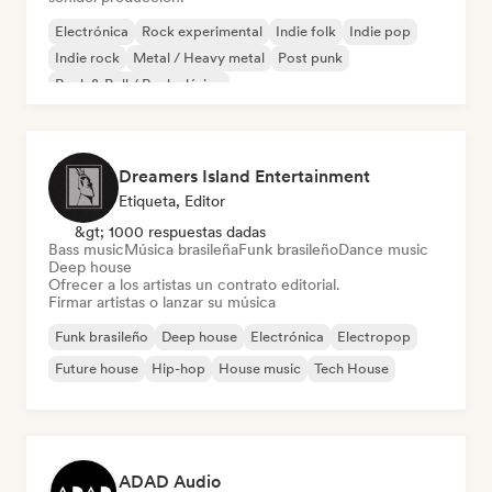
Electrónica
Rock experimental
Indie folk
Indie pop
Indie rock
Metal / Heavy metal
Post punk
Rock & Roll / Rock clásico
Dreamers Island Entertainment
Etiqueta, Editor
&gt; 1000 respuestas dadas
Bass music
Música brasileña
Funk brasileño
Dance music
Deep house
Ofrecer a los artistas un contrato editorial.
Firmar artistas o lanzar su música
Funk brasileño
Deep house
Electrónica
Electropop
Future house
Hip-hop
House music
Tech House
ADAD Audio