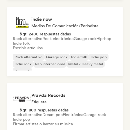
indie now
Medios De Comunicación/Periodista
&gt; 2400 respuestas dadas
Rock alternativo
Rock electrónico
Garage rock
Hip-hop
Indie folk
Escribir artículos
Rock alternativo
Garage rock
Indie folk
Indie pop
Indie rock
Rap internacional
Metal / Heavy metal
Pop rock
Pravda Records
Etiqueta
&gt; 800 respuestas dadas
Rock alternativo
Dream pop
Electrónica
Garage rock
Indie pop
Firmar artistas o lanzar su música