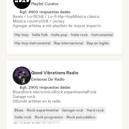
Playlist Curator
&gt; 4900 respuestas dadas
Beats / Lo-fi
Chill / Lo-fi Hip-Hop
Música clásica
Música country
Drill / Jersey
Agregar artistas a mis playlists de mayor impacto
Hip-hop
Indie folk
Indie pop
Indie rock
Instrumental
Hip-hop instrumental
Rap internacional
Rap en inglés
Good Vibrations Radio
Emisoras De Radio
&gt; 2900 respuestas dadas
Blues
Rock electrónico
Rock experimental
Funk
Garage rock
Difundir artistas en la radio
Blues
Rock experimental
Garage rock
Hard rock
Indie rock
Rock progresivo
Rock psicodélico
Rock & Roll / Rock clásico