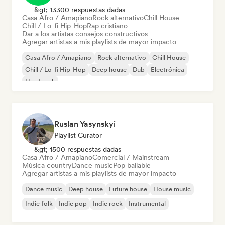
&gt; 13300 respuestas dadas
Casa Afro / Amapiano
Rock alternativo
Chill House
Chill / Lo-fi Hip-Hop
Rap cristiano
Dar a los artistas consejos constructivos
Agregar artistas a mis playlists de mayor impacto
Casa Afro / Amapiano
Rock alternativo
Chill House
Chill / Lo-fi Hip-Hop
Deep house
Dub
Electrónica
Hard rock
Ruslan Yasynskyi
Playlist Curator
&gt; 1500 respuestas dadas
Casa Afro / Amapiano
Comercial / Mainstream
Música country
Dance music
Pop bailable
Agregar artistas a mis playlists de mayor impacto
Dance music
Deep house
Future house
House music
Indie folk
Indie pop
Indie rock
Instrumental