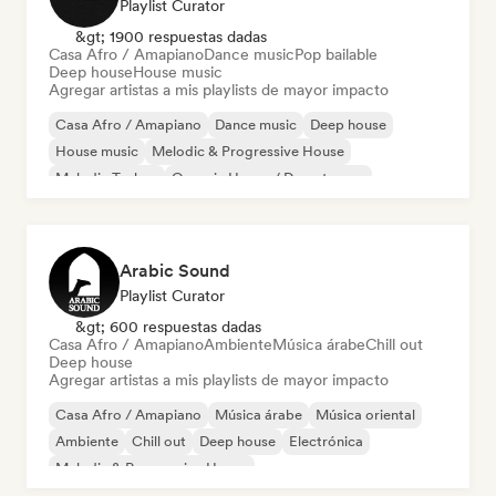
Playlist Curator
&gt; 1900 respuestas dadas
Casa Afro / Amapiano
Dance music
Pop bailable
Deep house
House music
Agregar artistas a mis playlists de mayor impacto
Casa Afro / Amapiano
Dance music
Deep house
House music
Melodic & Progressive House
Melodic Techno
Organic House / Downtempo
Pop bailable
Arabic Sound
Playlist Curator
&gt; 600 respuestas dadas
Casa Afro / Amapiano
Ambiente
Música árabe
Chill out
Deep house
Agregar artistas a mis playlists de mayor impacto
Casa Afro / Amapiano
Música árabe
Música oriental
Ambiente
Chill out
Deep house
Electrónica
Melodic & Progressive House