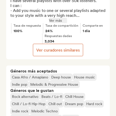
I have several playlists with over 50k listeners.  

I can : 

- Add you music to one or several playlists adapted 
to your style with a very high reach...
Ver más
Tasa de respuesta
Tasa de compartición
Comparte en
100%
24%
1 día
Respuestas dadas
3,034
Ver curadores similares
Géneros más aceptados
Casa Afro / Amapiano
Deep house
House music
Indie pop
Melodic & Progressive House
Géneros que le gustan
Rock alternativo
Beats / Lo-fi
Chill House
Chill / Lo-fi Hip-Hop
Chill out
Dream pop
Hard rock
Indie rock
Melodic Techno