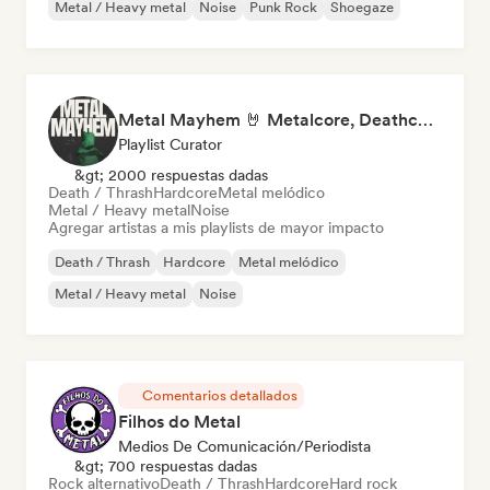
Metal / Heavy metal
Noise
Punk Rock
Shoegaze
Metal Mayhem 🤘 Metalcore, Deathcore & Progressive Metal
Playlist Curator
&gt; 2000 respuestas dadas
Death / Thrash
Hardcore
Metal melódico
Metal / Heavy metal
Noise
Agregar artistas a mis playlists de mayor impacto
Death / Thrash
Hardcore
Metal melódico
Metal / Heavy metal
Noise
Comentarios detallados
Filhos do Metal
Medios De Comunicación/Periodista
&gt; 700 respuestas dadas
Rock alternativo
Death / Thrash
Hardcore
Hard rock