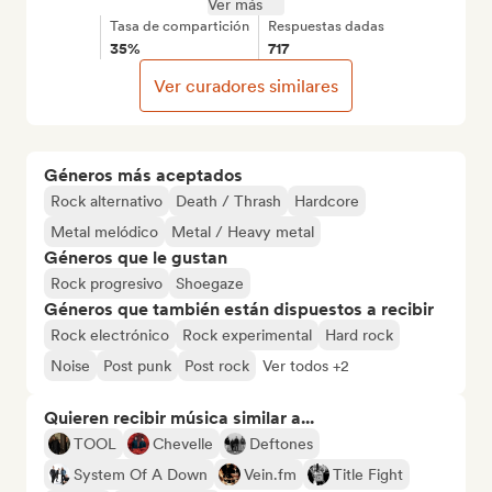
Ver más
Tasa de compartición
Respuestas dadas
35%
717
Ver curadores similares
Géneros más aceptados
Rock alternativo
Death / Thrash
Hardcore
Metal melódico
Metal / Heavy metal
Géneros que le gustan
Rock progresivo
Shoegaze
Géneros que también están dispuestos a recibir
Rock electrónico
Rock experimental
Hard rock
Noise
Post punk
Post rock
Ver todos +2
Quieren recibir música similar a...
TOOL
Chevelle
Deftones
System Of A Down
Vein.fm
Title Fight