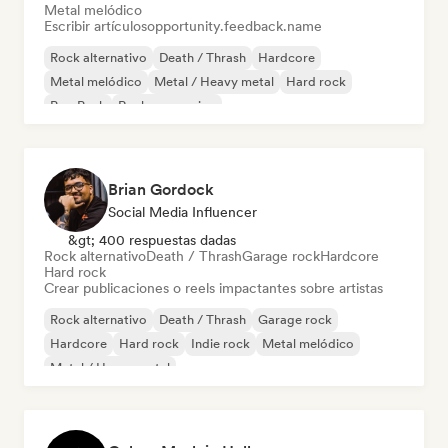
Metal melódico
Escribir artículos
opportunity.feedback.name
Rock alternativo
Death / Thrash
Hardcore
Metal melódico
Metal / Heavy metal
Hard rock
Pop Punk
Rock progresivo
Brian Gordock
Social Media Influencer
&gt; 400 respuestas dadas
Rock alternativo
Death / Thrash
Garage rock
Hardcore
Hard rock
Crear publicaciones o reels impactantes sobre artistas
Rock alternativo
Death / Thrash
Garage rock
Hardcore
Hard rock
Indie rock
Metal melódico
Metal / Heavy metal