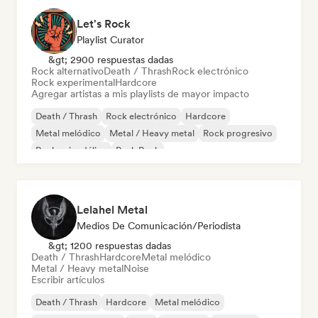
Let's Rock
Playlist Curator
&gt; 2900 respuestas dadas
Rock alternativo
Death / Thrash
Rock electrónico
Rock experimental
Hardcore
Agregar artistas a mis playlists de mayor impacto
Death / Thrash
Rock electrónico
Hardcore
Metal melódico
Metal / Heavy metal
Rock progresivo
Rock psicodélico
Punk Rock
Lelahel Metal
Medios De Comunicación/Periodista
&gt; 1200 respuestas dadas
Death / Thrash
Hardcore
Metal melódico
Metal / Heavy metal
Noise
Escribir artículos
Death / Thrash
Hardcore
Metal melódico