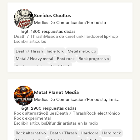
Sonidos Ocultos
Medios De Comunicación/Periodista
&gt; 1300 respuestas dadas
Death / Thrash
Música de cine
Funk
Hardcore
Hip-hop
Escribir artículos
Death / Thrash
Indie folk
Metal melódico
Metal / Heavy metal
Post rock
Rock progresivo
Rock psicodélico
Punk Rock
Metal Planet Media
Medios De Comunicación/Periodista, Emisoras De Radio
&gt; 2900 respuestas dadas
Rock alternativo
Blues
Death / Thrash
Rock electrónico
Rock experimental
Escribir artículos
Difundir artistas en la radio
Rock alternativo
Death / Thrash
Hardcore
Hard rock