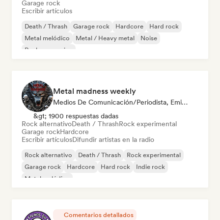
Garage rock
Escribir artículos
Death / Thrash
Garage rock
Hardcore
Hard rock
Metal melódico
Metal / Heavy metal
Noise
Rock progresivo
Metal madness weekly
Medios De Comunicación/Periodista, Emisoras De Radio
&gt; 1900 respuestas dadas
Rock alternativo
Death / Thrash
Rock experimental
Garage rock
Hardcore
Escribir artículos
Difundir artistas en la radio
Rock alternativo
Death / Thrash
Rock experimental
Garage rock
Hardcore
Hard rock
Indie rock
Metal melódico
Comentarios detallados