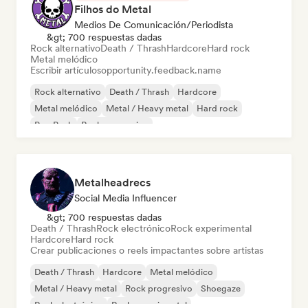
Filhos do Metal
Medios De Comunicación/Periodista
&gt; 700 respuestas dadas
Rock alternativo
Death / Thrash
Hardcore
Hard rock
Metal melódico
Escribir artículos
opportunity.feedback.name
Rock alternativo
Death / Thrash
Hardcore
Metal melódico
Metal / Heavy metal
Hard rock
Pop Punk
Rock progresivo
Metalheadrecs
Social Media Influencer
&gt; 700 respuestas dadas
Death / Thrash
Rock electrónico
Rock experimental
Hardcore
Hard rock
Crear publicaciones o reels impactantes sobre artistas
Death / Thrash
Hardcore
Metal melódico
Metal / Heavy metal
Rock progresivo
Shoegaze
Rock electrónico
Rock experimental