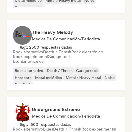
Metal melódico
Metal / Heavy metal
Noise
Rock progresivo
The Heavy Melody
Medios De Comunicación/Periodista
&gt; 2500 respuestas dadas
Rock alternativo
Death / Thrash
Rock electrónico
Rock experimental
Garage rock
Escribir artículos
Rock alternativo
Death / Thrash
Garage rock
Hardcore
Metal melódico
Metal / Heavy metal
Noise
Pop Punk
Underground Extremo
Medios De Comunicación/Periodista
&gt; 1500 respuestas dadas
Rock alternativo
Blues
Death / Thrash
Rock experimental