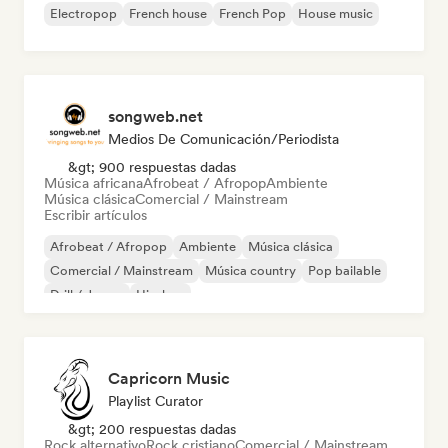
Electropop
French house
French Pop
House music
songweb.net
Medios De Comunicación/Periodista
&gt; 900 respuestas dadas
Música africana
Afrobeat / Afropop
Ambiente
Música clásica
Comercial / Mainstream
Escribir artículos
Afrobeat / Afropop
Ambiente
Música clásica
Comercial / Mainstream
Música country
Pop bailable
Drill / Jersey
Hip-hop
Capricorn Music
Playlist Curator
&gt; 200 respuestas dadas
Rock alternativo
Rock cristiano
Comercial / Mainstream