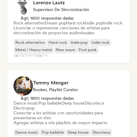
Lorenzo Lautz
Supervisor De Sincronización
&gt; 1600 respuestas dadas
Rock alternativo
Dream pop
Hard rock
Indie pop
Indie rock
Licenciar o representar canciones de artistas para
sincronización de proyectos audiovisuales
Rock alternativo
Hard rock
Indie pop
Indie rock
Metal / Heavy metal
New wave
Post punk
Rock psicodélico
Tommy Menger
Booker, Playlist Curator
&gt; 1800 respuestas dadas
Dance music
Pop bailable
Deep house
Discoteca
Electropop
Conectar a los artistas con oportunidades para
presentarse en vivo
Agregar artistas a mis playlists de mayor impacto
Dance music
Pop bailable
Deep house
Discoteca