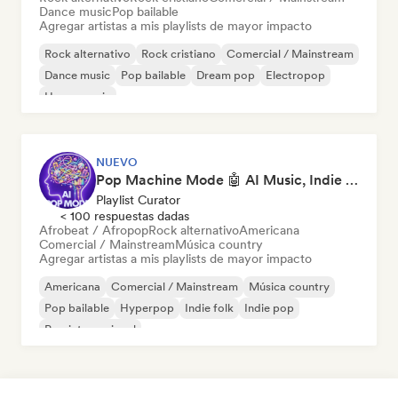
Dance music
Pop bailable
Agregar artistas a mis playlists de mayor impacto
Rock alternativo
Rock cristiano
Comercial / Mainstream
Dance music
Pop bailable
Dream pop
Electropop
House music
NUEVO
Pop Machine Mode 🤖 AI Music, Indie Pop & Dream Pop
Playlist Curator
< 100 respuestas dadas
Afrobeat / Afropop
Rock alternativo
Americana
Comercial / Mainstream
Música country
Agregar artistas a mis playlists de mayor impacto
Americana
Comercial / Mainstream
Música country
Pop bailable
Hyperpop
Indie folk
Indie pop
Pop internacional