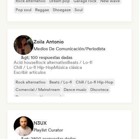
Rock alternativo
Dream pop
Garage rock
New wave
Pop soul
Reggae
Shoegaze
Soul
Zoila Antonio
Medios De Comunicación/Periodista
&gt; 100 respuestas dadas
Acid house
Rock alternativo
Beats / Lo-fi
Chill / Lo-fi Hip-Hop
Música clásica
Escribir artículos
Rock alternativo
Beats / Lo-fi
Chill / Lo-fi Hip-Hop
Comercial / Mainstream
Dance music
Discoteca
Dream pop
House music
N3UX
Playlist Curator
&gt; 2800 respuestas dadas