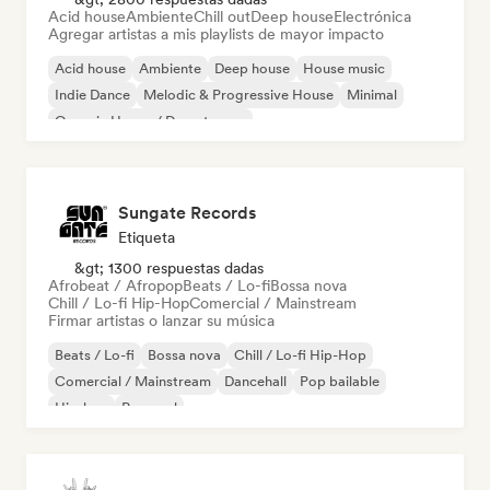
Acid house
Ambiente
Chill out
Deep house
Electrónica
Agregar artistas a mis playlists de mayor impacto
Acid house
Ambiente
Deep house
House music
Indie Dance
Melodic & Progressive House
Minimal
Organic House / Downtempo
Sungate Records
Etiqueta
&gt; 1300 respuestas dadas
Afrobeat / Afropop
Beats / Lo-fi
Bossa nova
Chill / Lo-fi Hip-Hop
Comercial / Mainstream
Firmar artistas o lanzar su música
Beats / Lo-fi
Bossa nova
Chill / Lo-fi Hip-Hop
Comercial / Mainstream
Dancehall
Pop bailable
Hip-hop
Pop soul