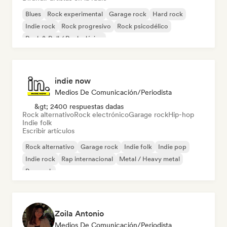
Blues
Rock experimental
Garage rock
Hard rock
Indie rock
Rock progresivo
Rock psicodélico
Rock & Roll / Rock clásico
indie now
Medios De Comunicación/Periodista
&gt; 2400 respuestas dadas
Rock alternativo
Rock electrónico
Garage rock
Hip-hop
Indie folk
Escribir artículos
Rock alternativo
Garage rock
Indie folk
Indie pop
Indie rock
Rap internacional
Metal / Heavy metal
Pop rock
Zoila Antonio
Medios De Comunicación/Periodista