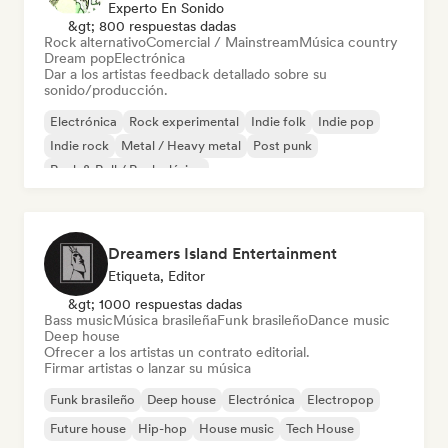
Experto En Sonido
&gt; 800 respuestas dadas
Rock alternativo
Comercial / Mainstream
Música country
Dream pop
Electrónica
Dar a los artistas feedback detallado sobre su
sonido/producción.
Electrónica
Rock experimental
Indie folk
Indie pop
Indie rock
Metal / Heavy metal
Post punk
Rock & Roll / Rock clásico
Dreamers Island Entertainment
Etiqueta, Editor
&gt; 1000 respuestas dadas
Bass music
Música brasileña
Funk brasileño
Dance music
Deep house
Ofrecer a los artistas un contrato editorial.
Firmar artistas o lanzar su música
Funk brasileño
Deep house
Electrónica
Electropop
Future house
Hip-hop
House music
Tech House