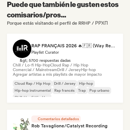
Puede que también le gusten estos
comisarios/pros...
Porque estás visitando el perfil de RRHP / РРХП
RAP FRANÇAIS 2026 🔥🇫🇷 (Way Records)
Playlist Curator
&gt; 5700 respuestas dadas
Chill / Lo-fi Hip-Hop
Cloud Rap / Hip Hop
Comercial / Mainstream
Drill / Jersey
Hip-hop
Agregar artistas a mis playlists de mayor impacto
Cloud Rap / Hip Hop
Drill / Jersey
Hip-hop
Hip-hop instrumental
Rap francés
Trap
Pop urbano
Chill / Lo-fi Hip-Hop
Comentarios detallados
Rob Tavaglione/Catalyst Recording