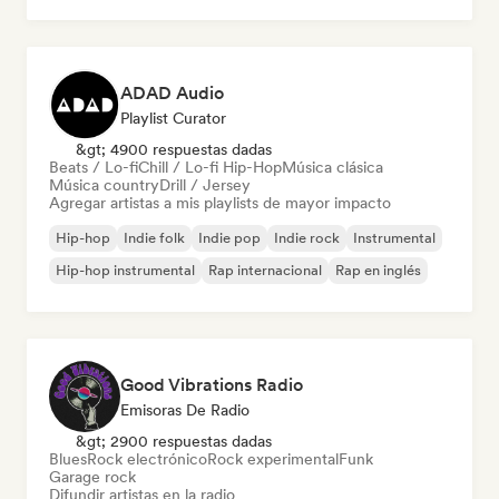
ADAD Audio
Playlist Curator
&gt; 4900 respuestas dadas
Beats / Lo-fi
Chill / Lo-fi Hip-Hop
Música clásica
Música country
Drill / Jersey
Agregar artistas a mis playlists de mayor impacto
Hip-hop
Indie folk
Indie pop
Indie rock
Instrumental
Hip-hop instrumental
Rap internacional
Rap en inglés
Good Vibrations Radio
Emisoras De Radio
&gt; 2900 respuestas dadas
Blues
Rock electrónico
Rock experimental
Funk
Garage rock
Difundir artistas en la radio