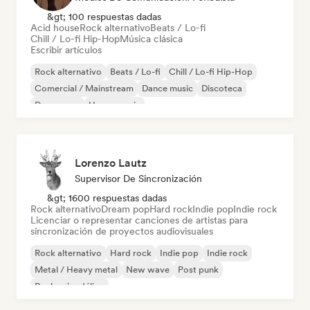
&gt; 100 respuestas dadas
Acid house
Rock alternativo
Beats / Lo-fi
Chill / Lo-fi Hip-Hop
Música clásica
Escribir artículos
Rock alternativo
Beats / Lo-fi
Chill / Lo-fi Hip-Hop
Comercial / Mainstream
Dance music
Discoteca
Dream pop
House music
Lorenzo Lautz
Supervisor De Sincronización
&gt; 1600 respuestas dadas
Rock alternativo
Dream pop
Hard rock
Indie pop
Indie rock
Licenciar o representar canciones de artistas para
sincronización de proyectos audiovisuales
Rock alternativo
Hard rock
Indie pop
Indie rock
Metal / Heavy metal
New wave
Post punk
Rock psicodélico