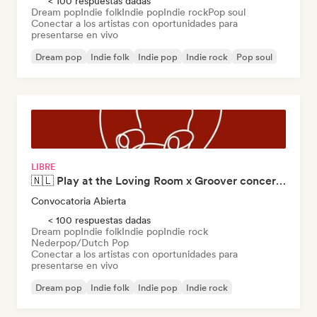
< 100 respuestas dadas
Dream pop
Indie folk
Indie pop
Indie rock
Pop soul
Conectar a los artistas con oportunidades para
presentarse en vivo
Dream pop
Indie folk
Indie pop
Indie rock
Pop soul
Cantautor
LIBRE
🇳🇱 Play at the Loving Room x Groover concert in Amsterdam
Convocatoria Abierta
< 100 respuestas dadas
Dream pop
Indie folk
Indie pop
Indie rock
Nederpop/Dutch Pop
Conectar a los artistas con oportunidades para
presentarse en vivo
Dream pop
Indie folk
Indie pop
Indie rock
Nederpop/Dutch Pop
Pop soul
Cantautor
Soul