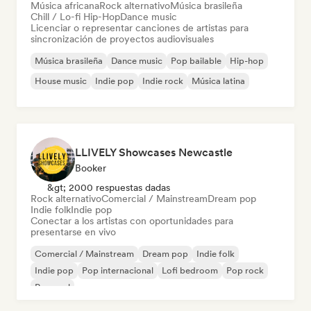
Música africana
Rock alternativo
Música brasileña
Chill / Lo-fi Hip-Hop
Dance music
Licenciar o representar canciones de artistas para
sincronización de proyectos audiovisuales
Música brasileña
Dance music
Pop bailable
Hip-hop
House music
Indie pop
Indie rock
Música latina
LLIVELY Showcases Newcastle
Booker
&gt; 2000 respuestas dadas
Rock alternativo
Comercial / Mainstream
Dream pop
Indie folk
Indie pop
Conectar a los artistas con oportunidades para
presentarse en vivo
Comercial / Mainstream
Dream pop
Indie folk
Indie pop
Pop internacional
Lofi bedroom
Pop rock
Pop soul