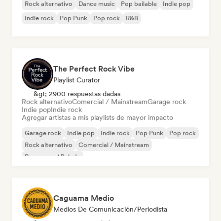
Rock alternativo
Dance music
Pop bailable
Indie pop
Indie rock
Pop Punk
Pop rock
R&B
The Perfect Rock Vibe
Playlist Curator
&gt; 2900 respuestas dadas
Rock alternativo
Comercial / Mainstream
Garage rock
Indie pop
Indie rock
Agregar artistas a mis playlists de mayor impacto
Garage rock
Indie pop
Indie rock
Pop Punk
Pop rock
Rock alternativo
Comercial / Mainstream
Pop suave / Balada
Caguama Medio
Medios De Comunicación/Periodista