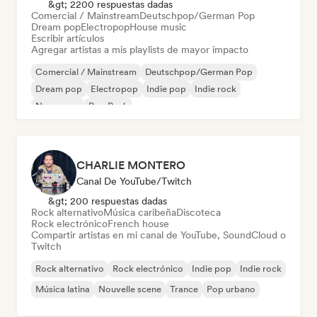
&gt; 2200 respuestas dadas
Comercial / Mainstream
Deutschpop/German Pop
Dream pop
Electropop
House music
Escribir artículos
Agregar artistas a mis playlists de mayor impacto
Comercial / Mainstream
Deutschpop/German Pop
Dream pop
Electropop
Indie pop
Indie rock
New wave
Pop Punk
CHARLIE MONTERO
Canal De YouTube/Twitch
&gt; 200 respuestas dadas
Rock alternativo
Música caribeña
Discoteca
Rock electrónico
French house
Compartir artistas en mi canal de YouTube, SoundCloud o
Twitch
Rock alternativo
Rock electrónico
Indie pop
Indie rock
Música latina
Nouvelle scene
Trance
Pop urbano