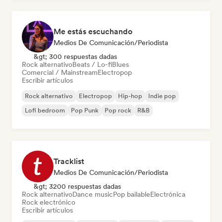
Me estás escuchando
Medios De Comunicación/Periodista
&gt; 300 respuestas dadas
Rock alternativo
Beats / Lo-fi
Blues
Comercial / Mainstream
Electropop
Escribir artículos
Rock alternativo
Electropop
Hip-hop
Indie pop
Lofi bedroom
Pop Punk
Pop rock
R&B
Tracklist
Medios De Comunicación/Periodista
&gt; 3200 respuestas dadas
Rock alternativo
Dance music
Pop bailable
Electrónica
Rock electrónico
Escribir artículos