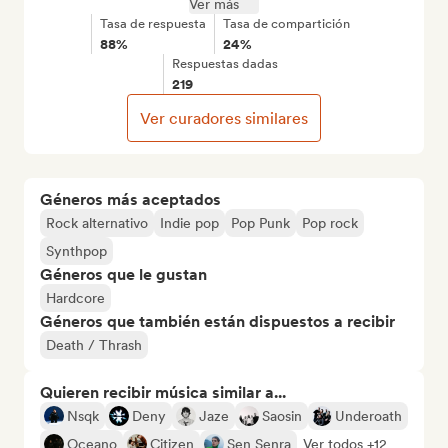
Ver más
Tasa de respuesta
Tasa de compartición
88%
24%
Respuestas dadas
219
Ver curadores similares
Géneros más aceptados
Rock alternativo
Indie pop
Pop Punk
Pop rock
Synthpop
Géneros que le gustan
Hardcore
Géneros que también están dispuestos a recibir
Death / Thrash
Quieren recibir música similar a...
Nsqk
Deny
Jaze
Saosin
Underoath
Oceano
Citizen
Sen Senra
Ver todos +12