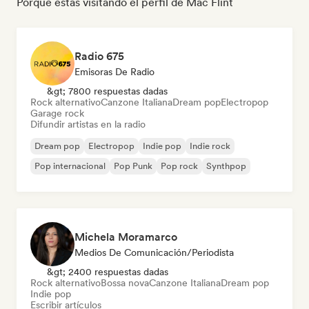
Porque estás visitando el perfil de Mac Flint
Radio 675
Emisoras De Radio
&gt; 7800 respuestas dadas
Rock alternativo
Canzone Italiana
Dream pop
Electropop
Garage rock
Difundir artistas en la radio
Dream pop
Electropop
Indie pop
Indie rock
Pop internacional
Pop Punk
Pop rock
Synthpop
Michela Moramarco
Medios De Comunicación/Periodista
&gt; 2400 respuestas dadas
Rock alternativo
Bossa nova
Canzone Italiana
Dream pop
Indie pop
Escribir artículos