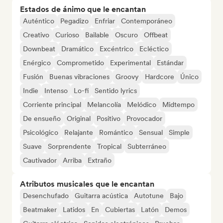
Estados de ánimo que le encantan
Auténtico
Pegadizo
Enfriar
Contemporáneo
Creativo
Curioso
Bailable
Oscuro
Offbeat
Downbeat
Dramático
Excéntrico
Ecléctico
Enérgico
Comprometido
Experimental
Estándar
Fusión
Buenas vibraciones
Groovy
Hardcore
Único
Indie
Intenso
Lo-fi
Sentido lyrics
Corriente principal
Melancolía
Melódico
Midtempo
De ensueño
Original
Positivo
Provocador
Psicológico
Relajante
Romántico
Sensual
Simple
Suave
Sorprendente
Tropical
Subterráneo
Cautivador
Arriba
Extraño
Atributos musicales que le encantan
Desenchufado
Guitarra acústica
Autotune
Bajo
Beatmaker
Latidos
En
Cubiertas
Latón
Demos