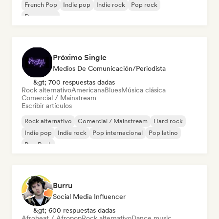
French Pop
Indie pop
Indie rock
Pop rock
Dream pop
Próximo Single
Medios De Comunicación/Periodista
&gt; 700 respuestas dadas
Rock alternativo
Americana
Blues
Música clásica
Comercial / Mainstream
Escribir artículos
Rock alternativo
Comercial / Mainstream
Hard rock
Indie pop
Indie rock
Pop internacional
Pop latino
Pop Punk
Burru
Social Media Influencer
&gt; 600 respuestas dadas
Afrobeat / Afropop
Rock alternativo
Dance music