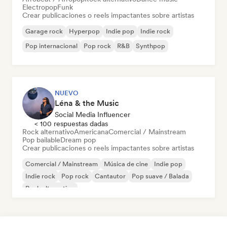
Electropop
Funk
Crear publicaciones o reels impactantes sobre artistas
Garage rock
Hyperpop
Indie pop
Indie rock
Pop internacional
Pop rock
R&B
Synthpop
NUEVO
Léna & the Music
Social Media Influencer
< 100 respuestas dadas
Rock alternativo
Americana
Comercial / Mainstream
Pop bailable
Dream pop
Crear publicaciones o reels impactantes sobre artistas
Comercial / Mainstream
Música de cine
Indie pop
Indie rock
Pop rock
Cantautor
Pop suave / Balada
Rock alternativo