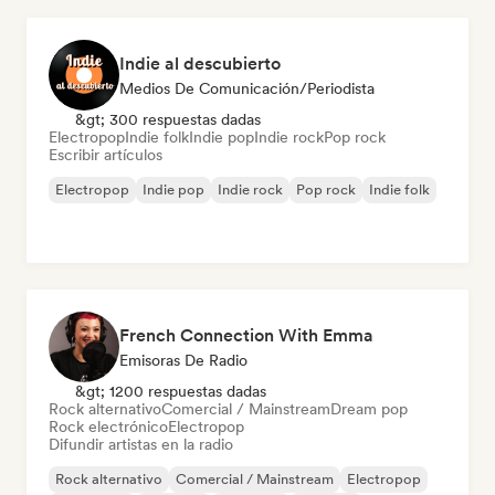
Indie al descubierto
Medios De Comunicación/Periodista
&gt; 300 respuestas dadas
Electropop
Indie folk
Indie pop
Indie rock
Pop rock
Escribir artículos
Electropop
Indie pop
Indie rock
Pop rock
Indie folk
French Connection With Emma
Emisoras De Radio
&gt; 1200 respuestas dadas
Rock alternativo
Comercial / Mainstream
Dream pop
Rock electrónico
Electropop
Difundir artistas en la radio
Rock alternativo
Comercial / Mainstream
Electropop