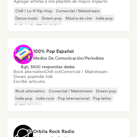
Agregar artistas a mis playlists de mayor impacto
Chill / Lo-fi Hip-Hop
Comercial / Mainstream
Dance music
Dream pop
Música de cine
Indie pop
Indie rock
Música latina
100% Pop Español
Medios De Comunicación/Periodista
&gt; 3500 respuestas dadas
Rock alternativo
Chill out
Comercial / Mainstream
Dream pop
Indie folk
Escribir artículos
Rock alternativo
Comercial / Mainstream
Dream pop
Indie pop
Indie rock
Pop internacional
Pop latino
Lofi bedroom
Orbita Rock Radio