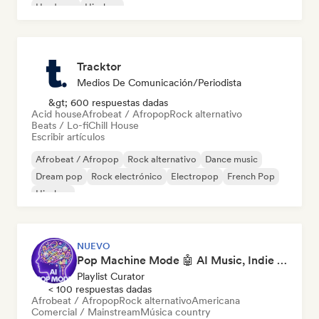
Hardcore
Hip-hop
Tracktor
Medios De Comunicación/Periodista
&gt; 600 respuestas dadas
Acid house
Afrobeat / Afropop
Rock alternativo
Beats / Lo-fi
Chill House
Escribir artículos
Afrobeat / Afropop
Rock alternativo
Dance music
Dream pop
Rock electrónico
Electropop
French Pop
Hip-hop
NUEVO
Pop Machine Mode 🤖 AI Music, Indie Pop & Dream Pop
Playlist Curator
< 100 respuestas dadas
Afrobeat / Afropop
Rock alternativo
Americana
Comercial / Mainstream
Música country