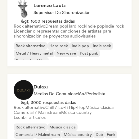
Lorenzo Lautz
Supervisor De Sincronización
&gt; 1600 respuestas dadas
Rock alternativo
Dream pop
Hard rock
Indie pop
Indie rock
Licenciar o representar canciones de artistas para
sincronización de proyectos audiovisuales
Rock alternativo
Hard rock
Indie pop
Indie rock
Metal / Heavy metal
New wave
Post punk
Rock psicodélico
Dulaxi
Medios De Comunicación/Periodista
&gt; 3000 respuestas dadas
Rock alternativo
Chill / Lo-fi Hip-Hop
Música clásica
Comercial / Mainstream
Música country
Escribir artículos
Rock alternativo
Música clásica
Comercial / Mainstream
Música country
Dub
Funk