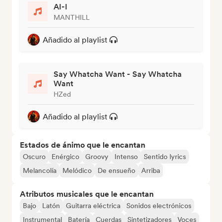
AI-I
MANTHILL
Añadido al playlist
Say Whatcha Want - Say Whatcha
Want
HZed
Añadido al playlist
Estados de ánimo que le encantan
Oscuro
Enérgico
Groovy
Intenso
Sentido lyrics
Melancolía
Melódico
De ensueño
Arriba
Atributos musicales que le encantan
Bajo
Latón
Guitarra eléctrica
Sonidos electrónicos
Instrumental
Batería
Cuerdas
Sintetizadores
Voces