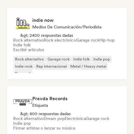
indie now
Medios De Comunicación/Periodista
&gt; 2400 respuestas dadas
Rock alternativo
Rock electrónico
Garage rock
Hip-hop
Indie folk
Escribir artículos
Rock alternativo
Garage rock
Indie folk
Indie pop
Indie rock
Rap internacional
Metal / Heavy metal
Pop rock
Pravda Records
Etiqueta
&gt; 800 respuestas dadas
Rock alternativo
Dream pop
Electrónica
Garage rock
Indie pop
Firmar artistas o lanzar su música