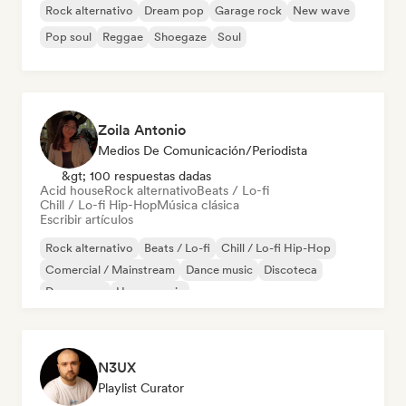
Rock alternativo
Dream pop
Garage rock
New wave
Pop soul
Reggae
Shoegaze
Soul
Zoila Antonio
Medios De Comunicación/Periodista
&gt; 100 respuestas dadas
Acid house
Rock alternativo
Beats / Lo-fi
Chill / Lo-fi Hip-Hop
Música clásica
Escribir artículos
Rock alternativo
Beats / Lo-fi
Chill / Lo-fi Hip-Hop
Comercial / Mainstream
Dance music
Discoteca
Dream pop
House music
N3UX
Playlist Curator