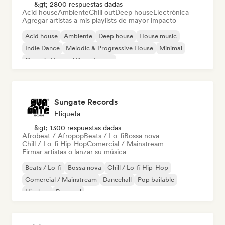
&gt; 2800 respuestas dadas
Acid house
Ambiente
Chill out
Deep house
Electrónica
Agregar artistas a mis playlists de mayor impacto
Acid house
Ambiente
Deep house
House music
Indie Dance
Melodic & Progressive House
Minimal
Organic House / Downtempo
Sungate Records
Etiqueta
&gt; 1300 respuestas dadas
Afrobeat / Afropop
Beats / Lo-fi
Bossa nova
Chill / Lo-fi Hip-Hop
Comercial / Mainstream
Firmar artistas o lanzar su música
Beats / Lo-fi
Bossa nova
Chill / Lo-fi Hip-Hop
Comercial / Mainstream
Dancehall
Pop bailable
Hip-hop
Pop soul