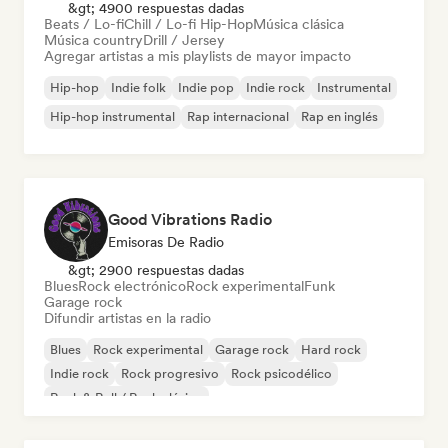
&gt; 4900 respuestas dadas
Beats / Lo-fi
Chill / Lo-fi Hip-Hop
Música clásica
Música country
Drill / Jersey
Agregar artistas a mis playlists de mayor impacto
Hip-hop
Indie folk
Indie pop
Indie rock
Instrumental
Hip-hop instrumental
Rap internacional
Rap en inglés
Good Vibrations Radio
Emisoras De Radio
&gt; 2900 respuestas dadas
Blues
Rock electrónico
Rock experimental
Funk
Garage rock
Difundir artistas en la radio
Blues
Rock experimental
Garage rock
Hard rock
Indie rock
Rock progresivo
Rock psicodélico
Rock & Roll / Rock clásico