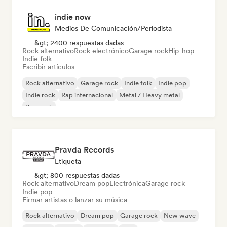
indie now
Medios De Comunicación/Periodista
&gt; 2400 respuestas dadas
Rock alternativo
Rock electrónico
Garage rock
Hip-hop
Indie folk
Escribir artículos
Rock alternativo
Garage rock
Indie folk
Indie pop
Indie rock
Rap internacional
Metal / Heavy metal
Pop rock
Pravda Records
Etiqueta
&gt; 800 respuestas dadas
Rock alternativo
Dream pop
Electrónica
Garage rock
Indie pop
Firmar artistas o lanzar su música
Rock alternativo
Dream pop
Garage rock
New wave