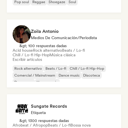
Pop soul
Reggae
Shoegaze
Soul
Zoila Antonio
Medios De Comunicación/Periodista
&gt; 100 respuestas dadas
Acid house
Rock alternativo
Beats / Lo-fi
Chill / Lo-fi Hip-Hop
Música clásica
Escribir artículos
Rock alternativo
Beats / Lo-fi
Chill / Lo-fi Hip-Hop
Comercial / Mainstream
Dance music
Discoteca
Dream pop
House music
Sungate Records
Etiqueta
&gt; 1300 respuestas dadas
Afrobeat / Afropop
Beats / Lo-fi
Bossa nova