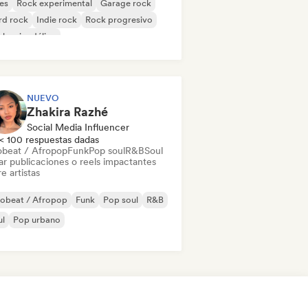
es
Rock experimental
Garage rock
rd rock
Indie rock
Rock progresivo
k psicodélico
k & Roll / Rock clásico
NUEVO
Zhakira Razhé
Social Media Influencer
< 100 respuestas dadas
obeat / Afropop
Funk
Pop soul
R&B
Soul
ar publicaciones o reels impactantes
e artistas
robeat / Afropop
Funk
Pop soul
R&B
ul
Pop urbano