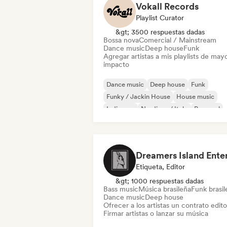
Vokall Records
Playlist Curator
&gt; 3500 respuestas dadas
Bossa nova
Comercial / Mainstream
Dance music
Deep house
Funk
Agregar artistas a mis playlists de may
impacto
Dance music
Deep house
Funk
Funky / Jackin House
House music
Indie pop
Nu-disco / Italo
Pop soul
Etiqueta, Editor
&gt; 1000 respuestas dadas
Bass music
Música brasileña
Funk brasi
Dance music
Deep house
Ofrecer a los artistas un contrato editor
Firmar artistas o lanzar su música