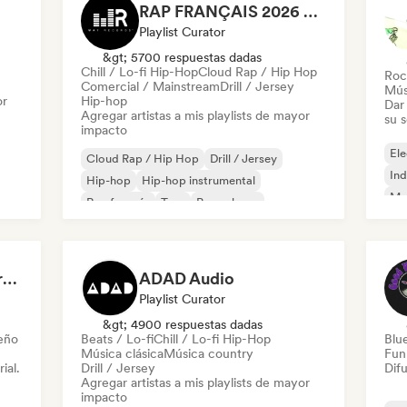
RAP FRANÇAIS 2026 🔥🇫🇷 (Way Records)
Playlist Curator
&gt; 5700 respuestas dadas
Chill / Lo-fi Hip-Hop
Cloud Rap / Hip Hop
Roc
Comercial / Mainstream
Drill / Jersey
Mús
or
Hip-hop
Dar 
Agregar artistas a mis playlists de mayor
su 
impacto
Ele
Cloud Rap / Hip Hop
Drill / Jersey
Ind
Hip-hop
Hip-hop instrumental
Met
Rap francés
Trap
Pop urbano
Roc
Chill / Lo-fi Hip-Hop
Dreamers Island Entertainment
ADAD Audio
Playlist Curator
&gt; 4900 respuestas dadas
leño
Beats / Lo-fi
Chill / Lo-fi Hip-Hop
Blu
Música clásica
Música country
Fun
ial.
Drill / Jersey
Difu
Agregar artistas a mis playlists de mayor
impacto