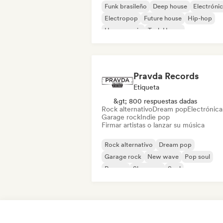
Funk brasileño
Deep house
Electróni
Electropop
Future house
Hip-hop
House music
Tech House
Pravda Records
Etiqueta
&gt; 800 respuestas dadas
Rock alternativo
Dream pop
Electrónica
Garage rock
Indie pop
Firmar artistas o lanzar su música
Rock alternativo
Dream pop
Garage rock
New wave
Pop soul
Reggae
Shoegaze
Soul