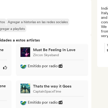
Indi
Ital
and
con
tos
Agregar a historias en las redes sociales
We l
gregar a playlists
from
very
dades a estos artistas
ne
Must Be Feeling In Love
Zircon Skyeband
Emitido por radio
iene
Thats the way it Goes
CaptainSpaceTime
Emitido por radio