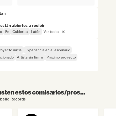
tan
stán abiertos a recibir
jo
En
Cubiertas
Latón
Ver todos +10
royecto inicial
Experiencia en el escenario
ncionado
Artista sin firmar
Próximo proyecto
sten estos comisarios/pros...
obello Records