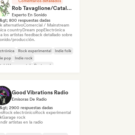
Comentarios detallados
Rob Tavaglione/Catalyst Recording
Experto En Sonido
&gt; 800 respuestas dadas
k alternativo
Comercial / Mainstream
ica country
Dream pop
Electrónica
a los artistas feedback detallado sobre
sonido/producción.
ctrónica
Rock experimental
Indie folk
ie pop
Indie rock
al / Heavy metal
Post punk
k & Roll / Rock clásico
Good Vibrations Radio
Emisoras De Radio
&gt; 2900 respuestas dadas
es
Rock electrónico
Rock experimental
k
Garage rock
ndir artistas en la radio