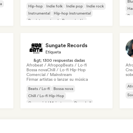
Blu
ca
Hip-hop
Indie folk
Indie pop
Indie rock
Ha
Instrumental
Hip-hop instrumental
Roc
Rap internacional
Rap en inglés
Roc
Sungate Records
Etiqueta
&gt; 1300 respuestas dadas
Afrobeat / Afropop
Beats / Lo-fi
Afr
Bossa nova
Chill / Lo-fi Hip-Hop
Cre
Comercial / Mainstream
sobr
Firmar artistas o lanzar su música
Af
Beats / Lo-fi
Bossa nova
So
Chill / Lo-fi Hip-Hop
Comercial / Mainstream
Dancehall
Pop bailable
Hip-hop
Pop soul