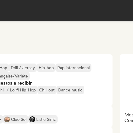
 Hop
Drill / Jersey
Hip-hop
Rap internacional
nçaise/Variété
stos a recibir
hill / Lo-fi Hip-Hop
Chill out
Dance music
Med
y
Cleo Sol
Little Simz
Com