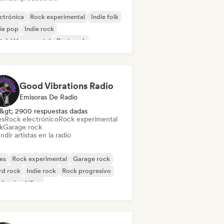
ctrónica
Rock experimental
Indie folk
ie pop
Indie rock
al / Heavy metal
Post punk
k & Roll / Rock clásico
Good Vibrations Radio
Emisoras De Radio
&gt; 2900 respuestas dadas
es
Rock electrónico
Rock experimental
k
Garage rock
ndir artistas en la radio
es
Rock experimental
Garage rock
rd rock
Indie rock
Rock progresivo
k psicodélico
k & Roll / Rock clásico