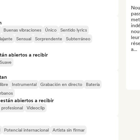
Nou
pas
mett
n
indé
Buenas vibraciones
Único
Sentido lyrics
nous
leur
lajante
Sensual
Sorprendente
Subterráneo
rése
a...
án abiertos a recibir
Suave
tan
libre
Instrumental
Grabación en directo
Batería
rbanos
stán abiertos a recibir
 profesional
Videoclip
l
Potencial internacional
Artista sin firmar