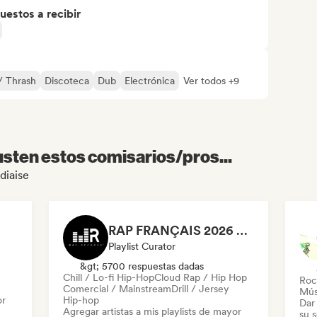
uestos a recibir
/ Thrash
Discoteca
Dub
Electrónica
Ver todos +9
sten estos comisarios/pros...
diaise
RAP FRANÇAIS 2026 🔥🇫🇷 (Way Records)
Playlist Curator
&gt; 5700 respuestas dadas
Chill / Lo-fi Hip-Hop
Cloud Rap / Hip Hop
Roc
Comercial / Mainstream
Drill / Jersey
Mús
or
Hip-hop
Dar 
Agregar artistas a mis playlists de mayor
su 