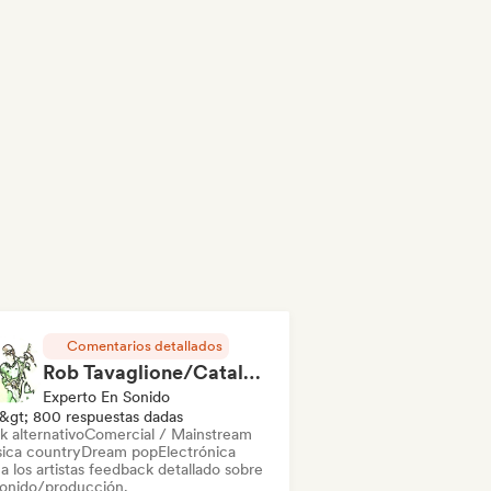
Comentarios detallados
Rob Tavaglione/Catalyst Recording
Experto En Sonido
&gt; 800 respuestas dadas
k alternativo
Comercial / Mainstream
ica country
Dream pop
Electrónica
a los artistas feedback detallado sobre
sonido/producción.