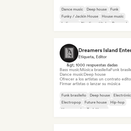
Dance music
Deep house
Funk
Funky / Jackin House
House music
Indie pop
Nu-disco / Italo
Pop soul
Etiqueta, Editor
&gt; 1000 respuestas dadas
Bass music
Música brasileña
Funk brasi
Dance music
Deep house
Ofrecer a los artistas un contrato editor
Firmar artistas o lanzar su música
Funk brasileño
Deep house
Electróni
Electropop
Future house
Hip-hop
House music
Tech House