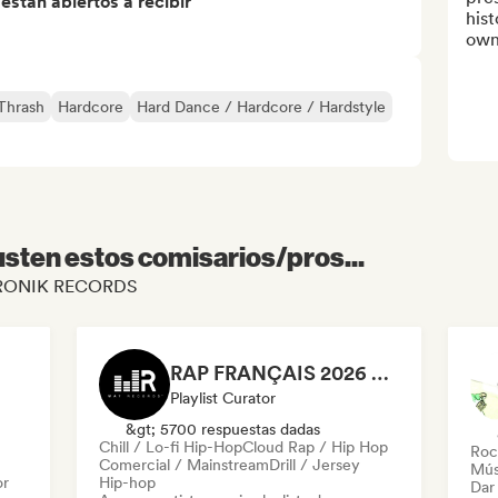
stán abiertos a recibir
hist
own
Thrash
Hardcore
Hard Dance / Hardcore / Hardstyle
sten estos comisarios/pros...
e KRONIK RECORDS
RAP FRANÇAIS 2026 🔥🇫🇷 (Way Records)
Playlist Curator
&gt; 5700 respuestas dadas
Chill / Lo-fi Hip-Hop
Cloud Rap / Hip Hop
Roc
Comercial / Mainstream
Drill / Jersey
Mús
or
Hip-hop
Dar 