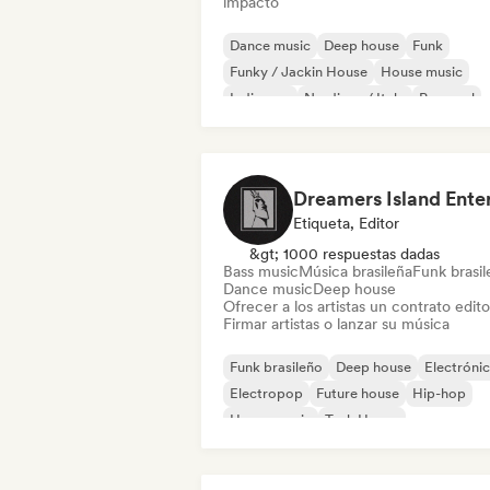
impacto
Dance music
Deep house
Funk
Funky / Jackin House
House music
Indie pop
Nu-disco / Italo
Pop soul
Etiqueta, Editor
&gt; 1000 respuestas dadas
Bass music
Música brasileña
Funk brasi
Dance music
Deep house
Ofrecer a los artistas un contrato editor
Firmar artistas o lanzar su música
Funk brasileño
Deep house
Electróni
Electropop
Future house
Hip-hop
House music
Tech House