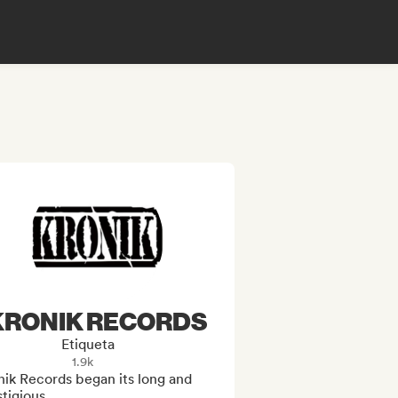
KRONIK RECORDS
Etiqueta
1.9k
ik Records began its long and 
tigious
