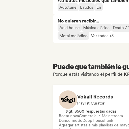
Atributos musicales que también e
Autotune
Latidos
En
No quieren recibir...
Acid house
Música clásica
Death / 
Metal melódico
Ver todos +5
Puede que también le gu
Porque estás visitando el perfil d
Vokall Records
Playlist Curator
&gt; 3500 respuestas dadas
Bossa nova
Comercial / Mainstream
Dance music
Deep house
Funk
Agregar artistas a mis playlists de may