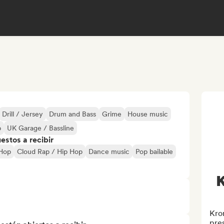
Drill / Jersey
Drum and Bass
Grime
House music
p
UK Garage / Bassline
stos a recibir
-Hop
Cloud Rap / Hip Hop
Dance music
Pop bailable
Kron
pres