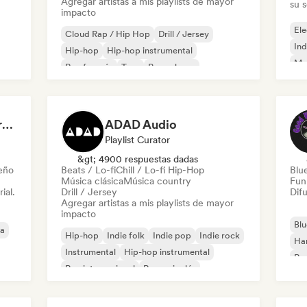
Agregar artistas a mis playlists de mayor
su 
impacto
Ele
Cloud Rap / Hip Hop
Drill / Jersey
Ind
Hip-hop
Hip-hop instrumental
Met
Rap francés
Trap
Pop urbano
Roc
Chill / Lo-fi Hip-Hop
Dreamers Island Entertainment
ADAD Audio
Playlist Curator
&gt; 4900 respuestas dadas
leño
Beats / Lo-fi
Chill / Lo-fi Hip-Hop
Blu
Música clásica
Música country
Fun
ial.
Drill / Jersey
Difu
Agregar artistas a mis playlists de mayor
impacto
Blu
ca
Hip-hop
Indie folk
Indie pop
Indie rock
Ha
Instrumental
Hip-hop instrumental
Roc
Rap internacional
Rap en inglés
Roc