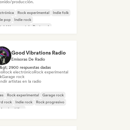
sonido/producción.
ctrónica
Rock experimental
Indie folk
ie pop
Indie rock
al / Heavy metal
Post punk
k & Roll / Rock clásico
Good Vibrations Radio
Emisoras De Radio
&gt; 2900 respuestas dadas
es
Rock electrónico
Rock experimental
k
Garage rock
ndir artistas en la radio
es
Rock experimental
Garage rock
rd rock
Indie rock
Rock progresivo
k psicodélico
k & Roll / Rock clásico