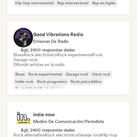
Hip-hop instrumental
Rap internacional
Rap en inglés
Good Vibrations Radio
Emisoras De Radio
&gt; 2900 respuestas dadas
Blues
Rock electrónico
Rock experimental
Funk
Garage rock
Difundir artistas en la radio
Blues
Rock experimental
Garage rock
Hard rock
Indie rock
Rock progresivo
Rock psicodélico
Rock & Roll / Rock clásico
indie now
Medios De Comunicación/Periodista
&gt; 2400 respuestas dadas
Rock alternativo
Rock electrónico
Garage rock
Hip-hop