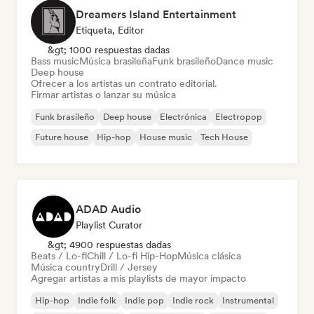
Dreamers Island Entertainment
Etiqueta, Editor
&gt; 1000 respuestas dadas
Bass music
Música brasileña
Funk brasileño
Dance music
Deep house
Ofrecer a los artistas un contrato editorial.
Firmar artistas o lanzar su música
Funk brasileño
Deep house
Electrónica
Electropop
Future house
Hip-hop
House music
Tech House
ADAD Audio
Playlist Curator
&gt; 4900 respuestas dadas
Beats / Lo-fi
Chill / Lo-fi Hip-Hop
Música clásica
Música country
Drill / Jersey
Agregar artistas a mis playlists de mayor impacto
Hip-hop
Indie folk
Indie pop
Indie rock
Instrumental