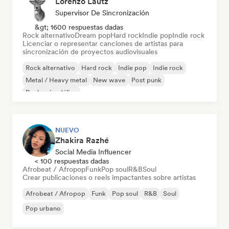
Lorenzo Lautz
Supervisor De Sincronización
&gt; 1600 respuestas dadas
Rock alternativo
Dream pop
Hard rock
Indie pop
Indie rock
Licenciar o representar canciones de artistas para
sincronización de proyectos audiovisuales
Rock alternativo
Hard rock
Indie pop
Indie rock
Metal / Heavy metal
New wave
Post punk
Rock psicodélico
NUEVO
Zhakira Razhé
Social Media Influencer
< 100 respuestas dadas
Afrobeat / Afropop
Funk
Pop soul
R&B
Soul
Crear publicaciones o reels impactantes sobre artistas
Afrobeat / Afropop
Funk
Pop soul
R&B
Soul
Pop urbano