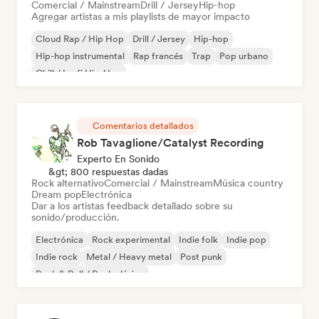
Comercial / Mainstream
Drill / Jersey
Hip-hop
Agregar artistas a mis playlists de mayor impacto
Cloud Rap / Hip Hop
Drill / Jersey
Hip-hop
Hip-hop instrumental
Rap francés
Trap
Pop urbano
Chill / Lo-fi Hip-Hop
Comentarios detallados
Rob Tavaglione/Catalyst Recording
Experto En Sonido
&gt; 800 respuestas dadas
Rock alternativo
Comercial / Mainstream
Música country
Dream pop
Electrónica
Dar a los artistas feedback detallado sobre su
sonido/producción.
Electrónica
Rock experimental
Indie folk
Indie pop
Indie rock
Metal / Heavy metal
Post punk
Rock & Roll / Rock clásico