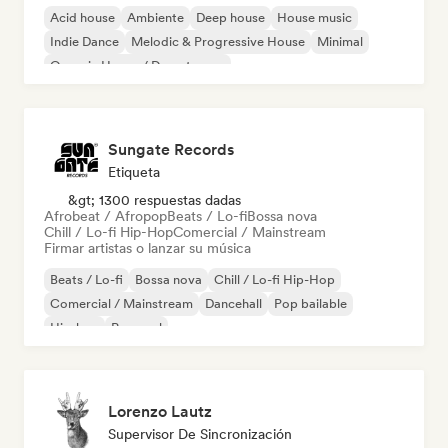
Acid house
Ambiente
Deep house
House music
Indie Dance
Melodic & Progressive House
Minimal
Organic House / Downtempo
Sungate Records
Etiqueta
&gt; 1300 respuestas dadas
Afrobeat / Afropop
Beats / Lo-fi
Bossa nova
Chill / Lo-fi Hip-Hop
Comercial / Mainstream
Firmar artistas o lanzar su música
Beats / Lo-fi
Bossa nova
Chill / Lo-fi Hip-Hop
Comercial / Mainstream
Dancehall
Pop bailable
Hip-hop
Pop soul
Lorenzo Lautz
Supervisor De Sincronización