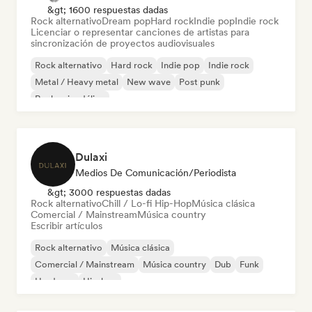
&gt; 1600 respuestas dadas
Rock alternativo
Dream pop
Hard rock
Indie pop
Indie rock
Licenciar o representar canciones de artistas para
sincronización de proyectos audiovisuales
Rock alternativo
Hard rock
Indie pop
Indie rock
Metal / Heavy metal
New wave
Post punk
Rock psicodélico
Dulaxi
Medios De Comunicación/Periodista
&gt; 3000 respuestas dadas
Rock alternativo
Chill / Lo-fi Hip-Hop
Música clásica
Comercial / Mainstream
Música country
Escribir artículos
Rock alternativo
Música clásica
Comercial / Mainstream
Música country
Dub
Funk
Hardcore
Hip-hop