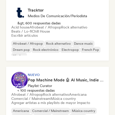
Tracktor
Medios De Comunicación/Periodista
&gt; 600 respuestas dadas
Acid house
Afrobeat / Afropop
Rock alternativo
Beats / Lo-fi
Chill House
Escribir artículos
Afrobeat / Afropop
Rock alternativo
Dance music
Dream pop
Rock electrónico
Electropop
French Pop
Hip-hop
NUEVO
Pop Machine Mode 🤖 AI Music, Indie Pop & Dream Pop
Playlist Curator
< 100 respuestas dadas
Afrobeat / Afropop
Rock alternativo
Americana
Comercial / Mainstream
Música country
Agregar artistas a mis playlists de mayor impacto
Americana
Comercial / Mainstream
Música country