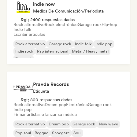
indie now
Medios De Comunicación/Periodista
&gt; 2400 respuestas dadas
Rock alternativo
Rock electrónico
Garage rock
Hip-hop
Indie folk
Escribir artículos
Rock alternativo
Garage rock
Indie folk
Indie pop
Indie rock
Rap internacional
Metal / Heavy metal
Pop rock
Pravda Records
Etiqueta
&gt; 800 respuestas dadas
Rock alternativo
Dream pop
Electrónica
Garage rock
Indie pop
Firmar artistas o lanzar su música
Rock alternativo
Dream pop
Garage rock
New wave
Pop soul
Reggae
Shoegaze
Soul