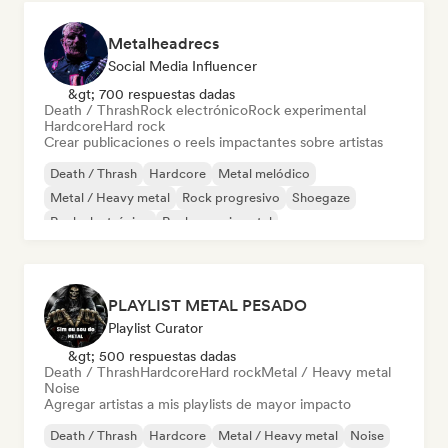
Metalheadrecs
Social Media Influencer
&gt; 700 respuestas dadas
Death / Thrash
Rock electrónico
Rock experimental
Hardcore
Hard rock
Crear publicaciones o reels impactantes sobre artistas
Death / Thrash
Hardcore
Metal melódico
Metal / Heavy metal
Rock progresivo
Shoegaze
Rock electrónico
Rock experimental
PLAYLIST METAL PESADO
Playlist Curator
&gt; 500 respuestas dadas
Death / Thrash
Hardcore
Hard rock
Metal / Heavy metal
Noise
Agregar artistas a mis playlists de mayor impacto
Death / Thrash
Hardcore
Metal / Heavy metal
Noise