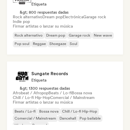
Etiqueta
&gt; 800 respuestas dadas
Rock alternativo
Dream pop
Electrónica
Garage rock
Indie pop
Firmar artistas o lanzar su música
Rock alternativo
Dream pop
Garage rock
New wave
Pop soul
Reggae
Shoegaze
Soul
Sungate Records
Etiqueta
&gt; 1300 respuestas dadas
Afrobeat / Afropop
Beats / Lo-fi
Bossa nova
Chill / Lo-fi Hip-Hop
Comercial / Mainstream
Firmar artistas o lanzar su música
Beats / Lo-fi
Bossa nova
Chill / Lo-fi Hip-Hop
Comercial / Mainstream
Dancehall
Pop bailable
Hip-hop
Pop soul