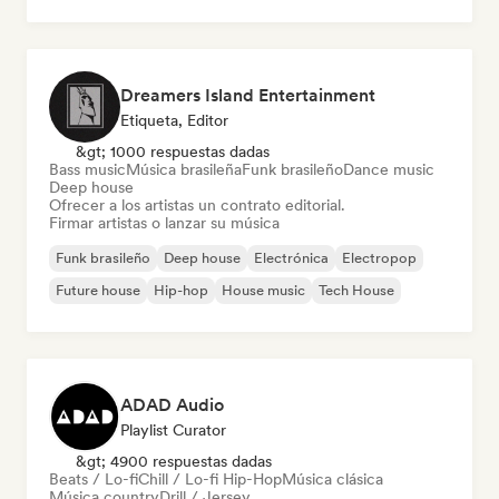
Rock & Roll / Rock clásico
Dreamers Island Entertainment
Etiqueta, Editor
&gt; 1000 respuestas dadas
Bass music
Música brasileña
Funk brasileño
Dance music
Deep house
Ofrecer a los artistas un contrato editorial.
Firmar artistas o lanzar su música
Funk brasileño
Deep house
Electrónica
Electropop
Future house
Hip-hop
House music
Tech House
ADAD Audio
Playlist Curator
&gt; 4900 respuestas dadas
Beats / Lo-fi
Chill / Lo-fi Hip-Hop
Música clásica
Música country
Drill / Jersey