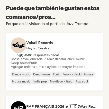
Puede que también le gusten estos
comisarios/pros...
Porque estás visitando el perfil de Jazz Trumpet
Vokall Records
Playlist Curator
&gt; 3500 respuestas dadas
Bossa nova
Comercial / Mainstream
Dance music
Deep house
Funk
Agregar artistas a mis playlists de mayor impacto
Dance music
Deep house
Funk
Funky / Jackin House
House music
Indie pop
Nu-disco / Italo
Pop soul
RAP FRANÇAIS 2026 🔥🇫🇷 (Way Records)