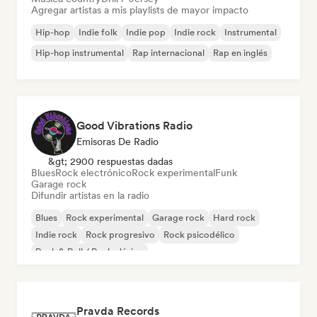
Agregar artistas a mis playlists de mayor impacto
Hip-hop
Indie folk
Indie pop
Indie rock
Instrumental
Hip-hop instrumental
Rap internacional
Rap en inglés
Good Vibrations Radio
Emisoras De Radio
&gt; 2900 respuestas dadas
Blues
Rock electrónico
Rock experimental
Funk
Garage rock
Difundir artistas en la radio
Blues
Rock experimental
Garage rock
Hard rock
Indie rock
Rock progresivo
Rock psicodélico
Rock & Roll / Rock clásico
Pravda Records