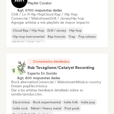
Playlist Curator
&gt; 5700 respuestas dadas
Chill / Lo-fi Hip-Hop
Cloud Rap / Hip Hop
Comercial / Mainstream
Drill / Jersey
Hip-hop
Agregar artistas a mis playlists de mayor impacto
Cloud Rap / Hip Hop
Drill / Jersey
Hip-hop
Hip-hop instrumental
Rap francés
Trap
Pop urbano
Chill / Lo-fi Hip-Hop
Comentarios detallados
Rob Tavaglione/Catalyst Recording
Experto En Sonido
&gt; 800 respuestas dadas
Rock alternativo
Comercial / Mainstream
Música country
Dream pop
Electrónica
Dar a los artistas feedback detallado sobre su
sonido/producción.
Electrónica
Rock experimental
Indie folk
Indie pop
Indie rock
Metal / Heavy metal
Post punk