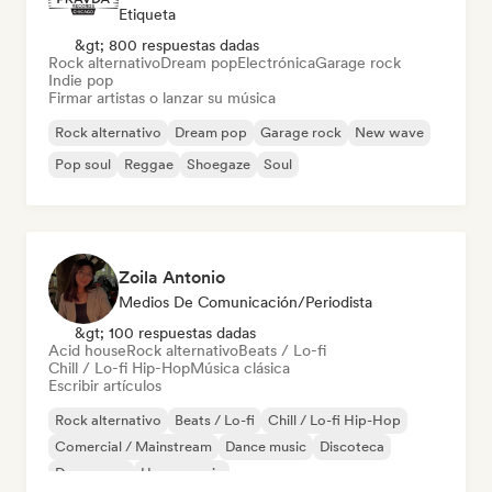
Etiqueta
&gt; 800 respuestas dadas
Rock alternativo
Dream pop
Electrónica
Garage rock
Indie pop
Firmar artistas o lanzar su música
Rock alternativo
Dream pop
Garage rock
New wave
Pop soul
Reggae
Shoegaze
Soul
Zoila Antonio
Medios De Comunicación/Periodista
&gt; 100 respuestas dadas
Acid house
Rock alternativo
Beats / Lo-fi
Chill / Lo-fi Hip-Hop
Música clásica
Escribir artículos
Rock alternativo
Beats / Lo-fi
Chill / Lo-fi Hip-Hop
Comercial / Mainstream
Dance music
Discoteca
Dream pop
House music