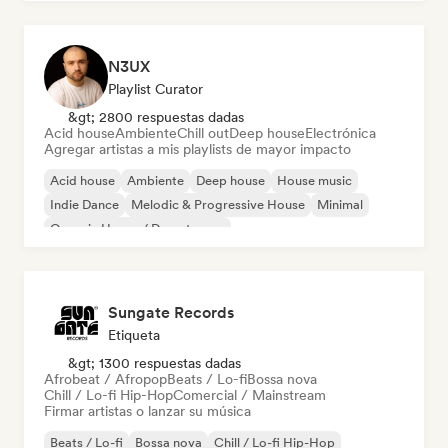
N3UX
Playlist Curator
&gt; 2800 respuestas dadas
Acid house
Ambiente
Chill out
Deep house
Electrónica
Agregar artistas a mis playlists de mayor impacto
Acid house
Ambiente
Deep house
House music
Indie Dance
Melodic & Progressive House
Minimal
Organic House / Downtempo
Sungate Records
Etiqueta
&gt; 1300 respuestas dadas
Afrobeat / Afropop
Beats / Lo-fi
Bossa nova
Chill / Lo-fi Hip-Hop
Comercial / Mainstream
Firmar artistas o lanzar su música
Beats / Lo-fi
Bossa nova
Chill / Lo-fi Hip-Hop