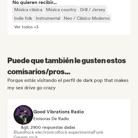
No quieren recibir...
Música clásica
Música country
Drill / Jersey
Indie folk
Instrumental
Neo / Clásico Moderno
Ver todos +3
Puede que también le gusten estos
comisarios/pros...
Porque estás visitando el perfil de dark pop that makes
my sex drive go crazy
Good Vibrations Radio
Emisoras De Radio
&gt; 2900 respuestas dadas
Blues
Rock electrónico
Rock experimental
Funk
Garage rock