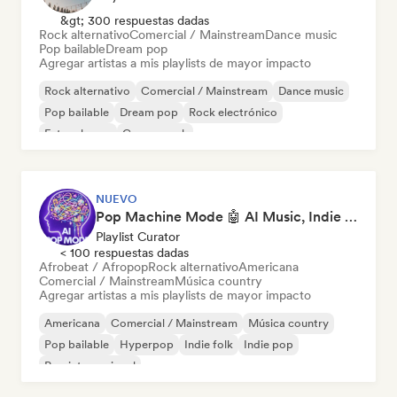
&gt; 300 respuestas dadas
Rock alternativo
Comercial / Mainstream
Dance music
Pop bailable
Dream pop
Agregar artistas a mis playlists de mayor impacto
Rock alternativo
Comercial / Mainstream
Dance music
Pop bailable
Dream pop
Rock electrónico
Future house
Garage rock
NUEVO
Pop Machine Mode 🤖 AI Music, Indie Pop & Dream Pop
Playlist Curator
< 100 respuestas dadas
Afrobeat / Afropop
Rock alternativo
Americana
Comercial / Mainstream
Música country
Agregar artistas a mis playlists de mayor impacto
Americana
Comercial / Mainstream
Música country
Pop bailable
Hyperpop
Indie folk
Indie pop
Pop internacional