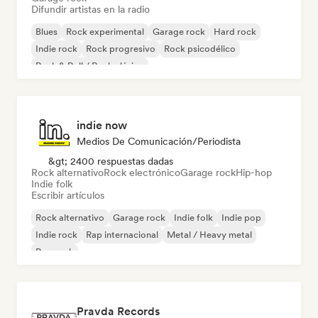
Difundir artistas en la radio
Blues
Rock experimental
Garage rock
Hard rock
Indie rock
Rock progresivo
Rock psicodélico
Rock & Roll / Rock clásico
indie now
Medios De Comunicación/Periodista
&gt; 2400 respuestas dadas
Rock alternativo
Rock electrónico
Garage rock
Hip-hop
Indie folk
Escribir artículos
Rock alternativo
Garage rock
Indie folk
Indie pop
Indie rock
Rap internacional
Metal / Heavy metal
Pop rock
Pravda Records