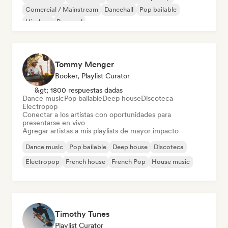
Comercial / Mainstream
Dancehall
Pop bailable
Hip-hop
Pop soul
Tommy Menger
Booker, Playlist Curator
&gt; 1800 respuestas dadas
Dance music
Pop bailable
Deep house
Discoteca
Electropop
Conectar a los artistas con oportunidades para
presentarse en vivo
Agregar artistas a mis playlists de mayor impacto
Dance music
Pop bailable
Deep house
Discoteca
Electropop
French house
French Pop
House music
Timothy Tunes
Playlist Curator