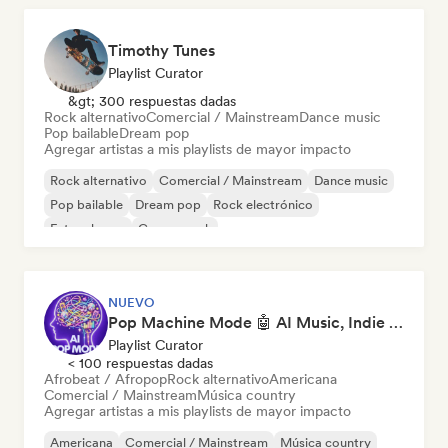
Timothy Tunes
Playlist Curator
&gt; 300 respuestas dadas
Rock alternativo
Comercial / Mainstream
Dance music
Pop bailable
Dream pop
Agregar artistas a mis playlists de mayor impacto
Rock alternativo
Comercial / Mainstream
Dance music
Pop bailable
Dream pop
Rock electrónico
Future house
Garage rock
NUEVO
Pop Machine Mode 🤖 AI Music, Indie Pop & Dream Pop
Playlist Curator
< 100 respuestas dadas
Afrobeat / Afropop
Rock alternativo
Americana
Comercial / Mainstream
Música country
Agregar artistas a mis playlists de mayor impacto
Americana
Comercial / Mainstream
Música country