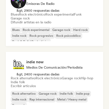
Emisoras De Radio
&gt; 2900 respuestas dadas
Blues
Rock electrónico
Rock experimental
Funk
Garage rock
Difundir artistas en la radio
Blues
Rock experimental
Garage rock
Hard rock
Indie rock
Rock progresivo
Rock psicodélico
Rock & Roll / Rock clásico
indie now
Medios De Comunicación/Periodista
&gt; 2400 respuestas dadas
Rock alternativo
Rock electrónico
Garage rock
Hip-hop
Indie folk
Escribir artículos
Rock alternativo
Garage rock
Indie folk
Indie pop
Indie rock
Rap internacional
Metal / Heavy metal
Pop rock