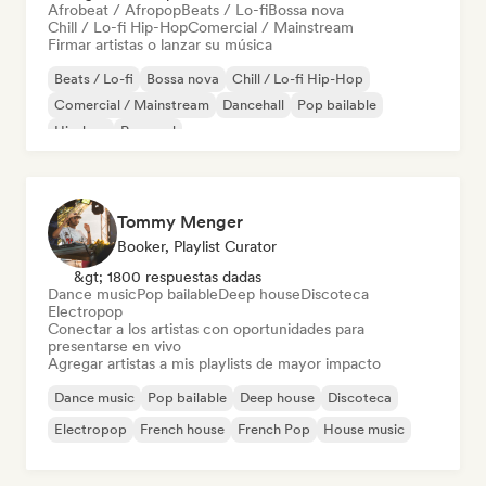
Afrobeat / Afropop
Beats / Lo-fi
Bossa nova
Chill / Lo-fi Hip-Hop
Comercial / Mainstream
Firmar artistas o lanzar su música
Beats / Lo-fi
Bossa nova
Chill / Lo-fi Hip-Hop
Comercial / Mainstream
Dancehall
Pop bailable
Hip-hop
Pop soul
Tommy Menger
Booker, Playlist Curator
&gt; 1800 respuestas dadas
Dance music
Pop bailable
Deep house
Discoteca
Electropop
Conectar a los artistas con oportunidades para
presentarse en vivo
Agregar artistas a mis playlists de mayor impacto
Dance music
Pop bailable
Deep house
Discoteca
Electropop
French house
French Pop
House music