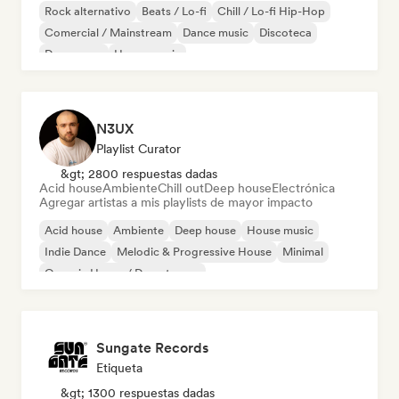
Rock alternativo
Beats / Lo-fi
Chill / Lo-fi Hip-Hop
Comercial / Mainstream
Dance music
Discoteca
Dream pop
House music
N3UX
Playlist Curator
&gt; 2800 respuestas dadas
Acid house
Ambiente
Chill out
Deep house
Electrónica
Agregar artistas a mis playlists de mayor impacto
Acid house
Ambiente
Deep house
House music
Indie Dance
Melodic & Progressive House
Minimal
Organic House / Downtempo
Sungate Records
Etiqueta
&gt; 1300 respuestas dadas