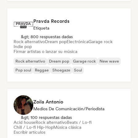
Pravda Records
Etiqueta
&gt; 800 respuestas dadas
Rock alternativo
Dream pop
Electrónica
Garage rock
Indie pop
Firmar artistas o lanzar su música
Rock alternativo
Dream pop
Garage rock
New wave
Pop soul
Reggae
Shoegaze
Soul
Zoila Antonio
Medios De Comunicación/Periodista
&gt; 100 respuestas dadas
Acid house
Rock alternativo
Beats / Lo-fi
Chill / Lo-fi Hip-Hop
Música clásica
Escribir artículos