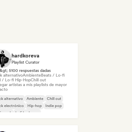
hardkoreva
Playlist Curator
&gt; 5100 respuestas dadas
k alternativo
Ambiente
Beats / Lo-fi
l / Lo-fi Hip-Hop
Chill out
gar artistas a mis playlists de mayor
acto
k alternativo
Ambiente
Chill out
k electrónico
Hip-hop
Indie pop
ie rock
Lofi bedroom