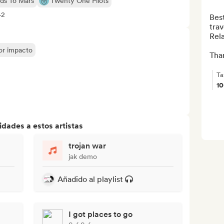
ds To Mars
Twenty One Pilots
+2
Best
travel.                                                                                                
Rela
yor impacto
Than
Ta
1
dades a estos artistas
trojan war
jak demo
Añadido al playlist
I got places to go