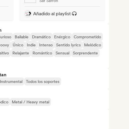
Saf Safron
Añadido al playlist
n
urioso
Bailable
Dramático
Enérgico
Comprometido
roovy
Único
Indie
Intenso
Sentido lyrics
Melódico
sitivo
Relajante
Romántico
Sensual
Sorprendente
tan
Instrumental
Todos los soportes
ódico
Metal / Heavy metal