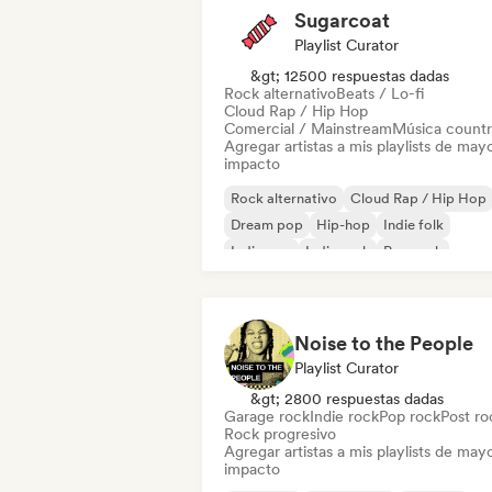
Sugarcoat
Playlist Curator
&gt; 12500 respuestas dadas
Rock alternativo
Beats / Lo-fi
Cloud Rap / Hip Hop
Comercial / Mainstream
Música count
Agregar artistas a mis playlists de may
impacto
Rock alternativo
Cloud Rap / Hip Hop
Dream pop
Hip-hop
Indie folk
Indie pop
Indie rock
Pop rock
Noise to the People
Playlist Curator
&gt; 2800 respuestas dadas
Garage rock
Indie rock
Pop rock
Post ro
Rock progresivo
Agregar artistas a mis playlists de may
impacto