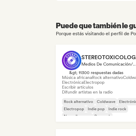
Puede que también le gu
Porque estás visitando el perfil de
Medios De Comunicación/Periodista, Emisoras
&gt; 11300 respuestas dadas
Música africana
Rock alternativo
Coldw
Electrónica
Electropop
Escribir artículos
Difundir artistas en la radio
Rock alternativo
Coldwave
Electróni
Electropop
Indie pop
Indie rock
Nouvelle scene
Pop rock