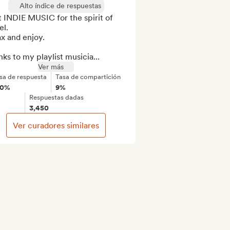
Alto índice de respuestas
 INDIE MUSIC for the spirit of 
                                                       
x and enjoy.

ks to my playlist musicia...
Ver más
sa de respuesta
Tasa de compartición
00%
9%
Respuestas dadas
3,450
Ver curadores similares