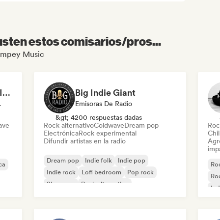
sten estos comisarios/pros...
 Pompey Music
STEREOTOXICOLOGIST Asso
Big Indie Giant
 De Radio
Emisoras De Radio
&gt; 4200 respuestas dadas
ave
Rock alternativo
Coldwave
Dream pop
Roc
Electrónica
Rock experimental
Chil
Difundir artistas en la radio
Agre
imp
Dream pop
Indie folk
Indie pop
ca
Roc
Indie rock
Lofi bedroom
Pop rock
Roc
Shoegaze
Rock alternativo
Ind