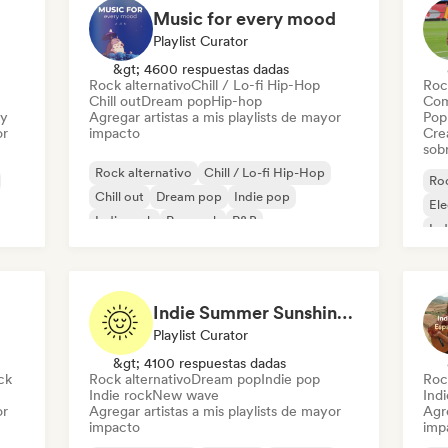
Music for every mood
Playlist Curator
&gt; 4600 respuestas dadas
Rock alternativo
Chill / Lo-fi Hip-Hop
Roc
Chill out
Dream pop
Hip-hop
Com
ry
Agregar artistas a mis playlists de mayor
Pop 
or
impacto
Cre
sobr
Rock alternativo
Chill / Lo-fi Hip-Hop
Roc
Chill out
Dream pop
Indie pop
El
Indie rock
Pop rock
R&B
Ind
Indie Summer Sunshine (by Indie Idiots)
Playlist Curator
&gt; 4100 respuestas dadas
ck
Rock alternativo
Dream pop
Indie pop
Roc
Indie rock
New wave
Indi
or
Agregar artistas a mis playlists de mayor
Agre
impacto
imp