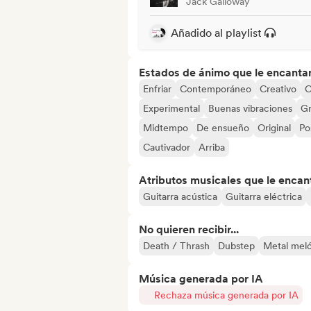
Jack Galloway
Añadido al playlist
Estados de ánimo que le encanta
Enfriar
Contemporáneo
Creativo
C
Experimental
Buenas vibraciones
G
Midtempo
De ensueño
Original
Po
Cautivador
Arriba
Atributos musicales que le encan
Guitarra acústica
Guitarra eléctrica
No quieren recibir...
Death / Thrash
Dubstep
Metal mel
Música generada por IA
Rechaza música generada por IA