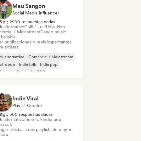
Mau Sangon
Social Media Influencer
&gt; 2900 respuestas dadas
k alternativo
Chill / Lo-fi Hip-Hop
ercial / Mainstream
Dance music
bailable
ar publicaciones o reels impactantes
e artistas
k alternativo
Comercial / Mainstream
ectropop
Indie folk
Indie pop
ie rock
Pop rock
R&B
Indie Viral
Playlist Curator
&gt; 500 respuestas dadas
k alternativo
Indie folk
Indie pop
e rock
gar artistas a mis playlists de mayor
acto