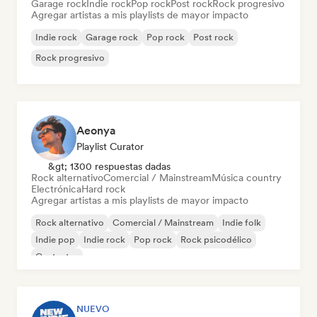
Garage rock
Indie rock
Pop rock
Post rock
Rock progresivo
Agregar artistas a mis playlists de mayor impacto
Indie rock
Garage rock
Pop rock
Post rock
Rock progresivo
Aeonya
Playlist Curator
&gt; 1300 respuestas dadas
Rock alternativo
Comercial / Mainstream
Música country
Electrónica
Hard rock
Agregar artistas a mis playlists de mayor impacto
Rock alternativo
Comercial / Mainstream
Indie folk
Indie pop
Indie rock
Pop rock
Rock psicodélico
Cantautor
NUEVO