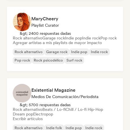
MaryCheery
Playlist Curator
&gt; 2400 respuestas dadas
Rock alternativo
Garage rock
Indie pop
Indie rock
Pop rock
Agregar artistas a mis playlists de mayor impacto
Rock alternativo
Garage rock
Indie pop
Indie rock
Pop rock
Rock psicodélico
Surf rock
Existential Magazine
Medios De Comunicación/Periodista
&gt; 5700 respuestas dadas
Rock alternativo
Beats / Lo-fi
Chill / Lo-fi Hip-Hop
Dream pop
Electropop
Escribir artículos
Rock alternativo
Indie folk
Indie pop
Indie rock