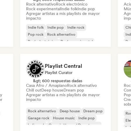
Rock alternativo
Rock electrónico
Aci
Rock experimental
Indie folk
Indie pop
Mús
Agregar artistas a mis playlists de mayor
Agre
impacto
imp
Indie folk
Indie pop
Indie rock
Chi
Pop rock
Rock alternativo
Ind
Rock electrónico
Rock experimental
Po
Pop progresivo
Playlist Central
Playlist Curator
&gt; 600 respuestas dadas
Casa Afro / Amapiano
Rock alternativo
Roc
Chill out
Deep house
Dream pop
Com
ry
Agregar artistas a mis playlists de mayor
Pop 
or
impacto
Cre
sobr
Rock alternativo
Deep house
Dream pop
Roc
Garage rock
House music
Indie pop
El
Indie rock
Organic House / Downtempo
Ind