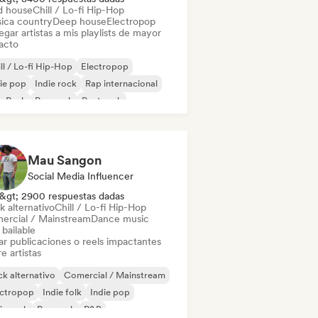
d house
Chill / Lo-fi Hip-Hop
ica country
Deep house
Electropop
gar artistas a mis playlists de mayor
acto
ll / Lo-fi Hip-Hop
Electropop
ie pop
Indie rock
Rap internacional
p Punk
Pop rock
Post rock
Mau Sangon
Social Media Influencer
&gt; 2900 respuestas dadas
k alternativo
Chill / Lo-fi Hip-Hop
ercial / Mainstream
Dance music
bailable
ar publicaciones o reels impactantes
e artistas
k alternativo
Comercial / Mainstream
ectropop
Indie folk
Indie pop
ie rock
Pop rock
R&B