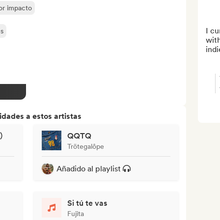
yor impacto
I cu
es
with
indi
dades a estos artistas
)
QQTQ
Trötegalôpe
Añadido al playlist
Si tú te vas
Fujita