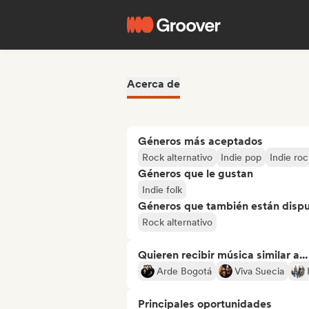
Acerca de
Géneros más aceptados
Rock alternativo
Indie pop
Indie roc
Géneros que le gustan
Indie folk
Géneros que también están dispue
Rock alternativo
Quieren recibir música similar a...
Arde Bogotá
Viva Suecia
Principales oportunidades