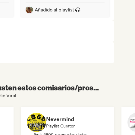
Añadido al playlist
sten estos comisarios/pros...
ie Viral
Nevermind
Playlist Curator
&gt; 5800 respuestas dadas