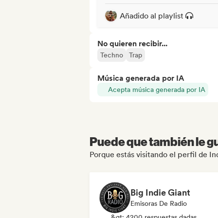
Añadido al playlist
No quieren recibir...
Techno
Trap
Música generada por IA
Acepta música generada por IA
Puede que también le gu
Porque estás visitando el perfil de Ind
Big Indie Giant
Emisoras De Radio
&gt; 4200 respuestas dadas