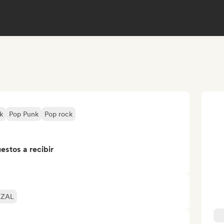
k
Pop Punk
Pop rock
stos a recibir
IZAL