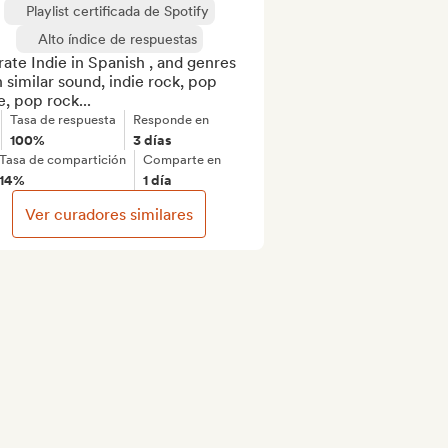
Playlist certificada de Spotify
Alto índice de respuestas
rate Indie in Spanish , and genres 
 similar sound, indie rock, pop 
e, pop rock...
Tasa de respuesta
Responde en
100%
3 días
Tasa de compartición
Comparte en
14%
1 día
Ver curadores similares