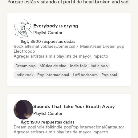
Porque estás visitando el perfil de heartbroken and sad
Everybody is crying
Playlist Curator
&gt; 3500 respuestas dadas
Rock alternativo
Blues
Comercial / Mainstream
Dream pop
Electropop
Agregar artistas a mis playlists de mayor impacto
Dream pop
Música de cine
Indie folk
Indie pop
Indie rock
Pop internacional
Lofi bedroom
Pop soul
Sounds That Take Your Breath Away
Playlist Curator
&gt; 1900 respuestas dadas
Dream pop
Indie folk
Indie pop
Pop internacional
Cantautor
Agregar artistas a mis playlists de mayor impacto