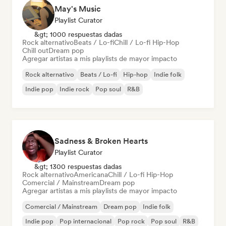
May's Music
Playlist Curator
&gt; 1000 respuestas dadas
Rock alternativo
Beats / Lo-fi
Chill / Lo-fi Hip-Hop
Chill out
Dream pop
Agregar artistas a mis playlists de mayor impacto
Rock alternativo
Beats / Lo-fi
Hip-hop
Indie folk
Indie pop
Indie rock
Pop soul
R&B
Sadness & Broken Hearts
Playlist Curator
&gt; 1300 respuestas dadas
Rock alternativo
Americana
Chill / Lo-fi Hip-Hop
Comercial / Mainstream
Dream pop
Agregar artistas a mis playlists de mayor impacto
Comercial / Mainstream
Dream pop
Indie folk
Indie pop
Pop internacional
Pop rock
Pop soul
R&B