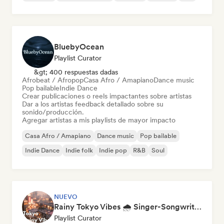
BluebyOcean
Playlist Curator
&gt; 400 respuestas dadas
Afrobeat / Afropop
Casa Afro / Amapiano
Dance music
Pop bailable
Indie Dance
Crear publicaciones o reels impactantes sobre artistas
Dar a los artistas feedback detallado sobre su
sonido/producción.
Agregar artistas a mis playlists de mayor impacto
Casa Afro / Amapiano
Dance music
Pop bailable
Indie Dance
Indie folk
Indie pop
R&B
Soul
NUEVO
Rainy Tokyo Vibes 🌧️ Singer-Songwriter, Dream Pop & Neoclassical
Playlist Curator