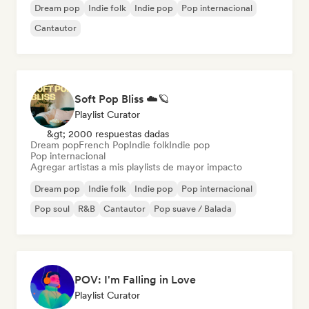
Dream pop
Indie folk
Indie pop
Pop internacional
Cantautor
Soft Pop Bliss ☁️🪐
Playlist Curator
&gt; 2000 respuestas dadas
Dream pop
French Pop
Indie folk
Indie pop
Pop internacional
Agregar artistas a mis playlists de mayor impacto
Dream pop
Indie folk
Indie pop
Pop internacional
Pop soul
R&B
Cantautor
Pop suave / Balada
POV: I'm Falling in Love
Playlist Curator