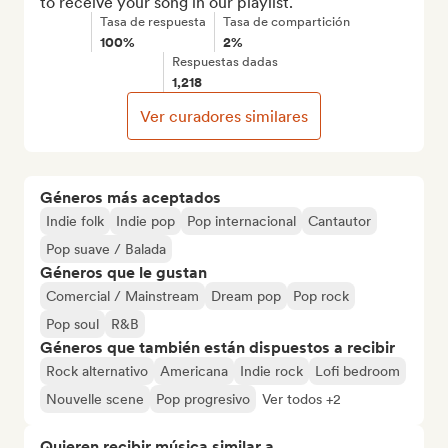
to receive your song in our playlist.
Tasa de respuesta
Tasa de compartición
100%
2%
Respuestas dadas
1,218
Ver curadores similares
Géneros más aceptados
Indie folk
Indie pop
Pop internacional
Cantautor
Pop suave / Balada
Géneros que le gustan
Comercial / Mainstream
Dream pop
Pop rock
Pop soul
R&B
Géneros que también están dispuestos a recibir
Rock alternativo
Americana
Indie rock
Lofi bedroom
Nouvelle scene
Pop progresivo
Ver todos +2
Quieren recibir música similar a...