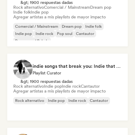
&gt; 1900 respuestas dadas
Rock alternativo
Comercial / Mainstream
Dream pop
Indie folk
Indie pop
Agregar artistas a mis playlists de mayor impacto
Comercial / Mainstream
Dream pop
Indie folk
Indie pop
Indie rock
Pop soul
Cantautor
Pop suave / Balada
indie songs that break you: Indie that hits deep
Playlist Curator
&gt; 1900 respuestas dadas
Rock alternativo
Indie pop
Indie rock
Cantautor
Agregar artistas a mis playlists de mayor impacto
Rock alternativo
Indie pop
Indie rock
Cantautor