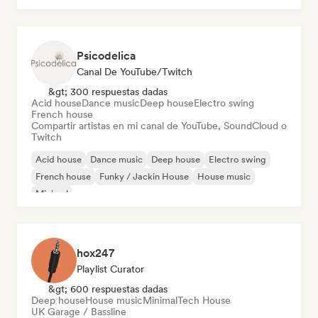
Psicodelica
Canal De YouTube/Twitch
&gt; 300 respuestas dadas
Acid house
Dance music
Deep house
Electro swing
French house
Compartir artistas en mi canal de YouTube, SoundCloud o
Twitch
Acid house
Dance music
Deep house
Electro swing
French house
Funky / Jackin House
House music
Minimal
hox247
Playlist Curator
&gt; 600 respuestas dadas
Deep house
House music
Minimal
Tech House
UK Garage / Bassline