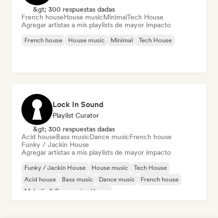
&gt; 300 respuestas dadas
French house
House music
Minimal
Tech House
Agregar artistas a mis playlists de mayor impacto
French house
House music
Minimal
Tech House
Lock In Sound
Playlist Curator
&gt; 300 respuestas dadas
Acid house
Bass music
Dance music
French house
Funky / Jackin House
Agregar artistas a mis playlists de mayor impacto
Funky / Jackin House
House music
Tech House
Acid house
Bass music
Dance music
French house
Melodic & Progressive House