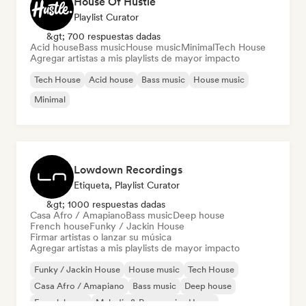
House Of Hustle
Playlist Curator
&gt; 700 respuestas dadas
Acid house
Bass music
House music
Minimal
Tech House
Agregar artistas a mis playlists de mayor impacto
Tech House
Acid house
Bass music
House music
Minimal
Lowdown Recordings
Etiqueta, Playlist Curator
&gt; 1000 respuestas dadas
Casa Afro / Amapiano
Bass music
Deep house
French house
Funky / Jackin House
Firmar artistas o lanzar su música
Agregar artistas a mis playlists de mayor impacto
Funky / Jackin House
House music
Tech House
Casa Afro / Amapiano
Bass music
Deep house
French house
Melodic & Progressive House