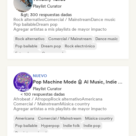
Playlist Curator
&gt; 300 respuestas dadas
Rock alternativo
Comercial / Mainstream
Dance music
Pop bailable
Dream pop
Agregar artistas a mis playlists de mayor impacto
Rock alternativo
Comercial / Mainstream
Dance music
Pop bailable
Dream pop
Rock electrónico
Future house
Garage rock
NUEVO
Pop Machine Mode 🤖 AI Music, Indie Pop & Dream Pop
Playlist Curator
< 100 respuestas dadas
Afrobeat / Afropop
Rock alternativo
Americana
Comercial / Mainstream
Música country
Agregar artistas a mis playlists de mayor impacto
Americana
Comercial / Mainstream
Música country
Pop bailable
Hyperpop
Indie folk
Indie pop
Pop internacional