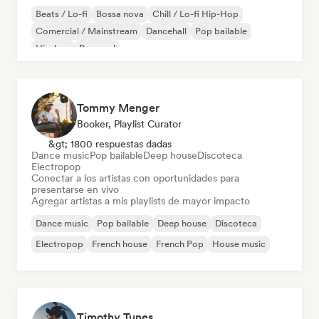
Beats / Lo-fi
Bossa nova
Chill / Lo-fi Hip-Hop
Comercial / Mainstream
Dancehall
Pop bailable
Hip-hop
Pop soul
Tommy Menger
Booker, Playlist Curator
&gt; 1800 respuestas dadas
Dance music
Pop bailable
Deep house
Discoteca
Electropop
Conectar a los artistas con oportunidades para
presentarse en vivo
Agregar artistas a mis playlists de mayor impacto
Dance music
Pop bailable
Deep house
Discoteca
Electropop
French house
French Pop
House music
Timothy Tunes