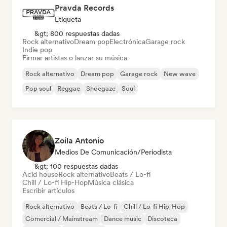
Pravda Records
Etiqueta
&gt; 800 respuestas dadas
Rock alternativo
Dream pop
Electrónica
Garage rock
Indie pop
Firmar artistas o lanzar su música
Rock alternativo
Dream pop
Garage rock
New wave
Pop soul
Reggae
Shoegaze
Soul
Zoila Antonio
Medios De Comunicación/Periodista
&gt; 100 respuestas dadas
Acid house
Rock alternativo
Beats / Lo-fi
Chill / Lo-fi Hip-Hop
Música clásica
Escribir artículos
Rock alternativo
Beats / Lo-fi
Chill / Lo-fi Hip-Hop
Comercial / Mainstream
Dance music
Discoteca