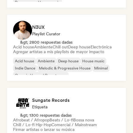
Dream pop
House music
N3UX
Playlist Curator
&gt; 2800 respuestas dadas
Acid house
Ambiente
Chill out
Deep house
Electrónica
Agregar artistas a mis playlists de mayor impacto
Acid house
Ambiente
Deep house
House music
Indie Dance
Melodic & Progressive House
Minimal
Organic House / Downtempo
Sungate Records
Etiqueta
&gt; 1300 respuestas dadas
Afrobeat / Afropop
Beats / Lo-fi
Bossa nova
Chill / Lo-fi Hip-Hop
Comercial / Mainstream
Firmar artistas o lanzar su música