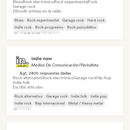
Blues
Rock electrónico
Rock experimental
Funk
Garage rock
Difundir artistas en la radio
Blues
Rock experimental
Garage rock
Hard rock
Indie rock
Rock progresivo
Rock psicodélico
Rock & Roll / Rock clásico
indie now
Medios De Comunicación/Periodista
&gt; 2400 respuestas dadas
Rock alternativo
Rock electrónico
Garage rock
Hip-hop
Indie folk
Escribir artículos
Rock alternativo
Garage rock
Indie folk
Indie pop
Indie rock
Rap internacional
Metal / Heavy metal
Pop rock