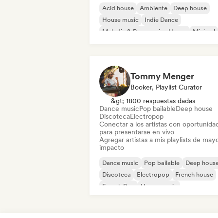
Acid house
Ambiente
Deep house
House music
Indie Dance
Melodic & Progressive House
Minimal
Organic House / Downtempo
Tommy Menger
Booker, Playlist Curator
&gt; 1800 respuestas dadas
Dance music
Pop bailable
Deep house
Discoteca
Electropop
Conectar a los artistas con oportunida
para presentarse en vivo
Agregar artistas a mis playlists de may
impacto
Dance music
Pop bailable
Deep hous
Discoteca
Electropop
French house
French Pop
House music