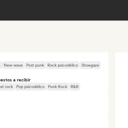
p
New wave
Post punk
Rock psicodélico
Shoegaze
stos a recibir
st rock
Pop psicodélico
Punk Rock
R&B