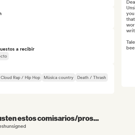
Dean
Uns
n
you
tha
wor
writ
Tale
been
uestos a recibir
ecto
Cloud Rap / Hip Hop
Música country
Death / Thrash
sten estos comisarios/pros...
Freshunsigned