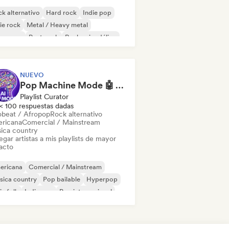
k alternativo
Hard rock
Indie pop
ie rock
Metal / Heavy metal
w wave
Post punk
Rock psicodélico
NUEVO
Pop Machine Mode 🤖 AI Music, Indie Pop & Dream Pop
Playlist Curator
< 100 respuestas dadas
obeat / Afropop
Rock alternativo
ricana
Comercial / Mainstream
ica country
gar artistas a mis playlists de mayor
acto
ericana
Comercial / Mainstream
sica country
Pop bailable
Hyperpop
ie folk
Indie pop
Pop internacional