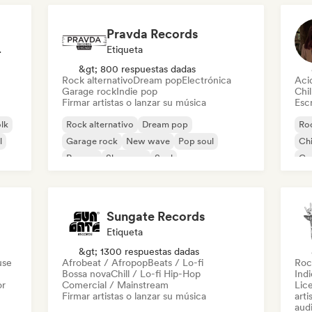
Pravda Records
odista
Etiqueta
&gt; 800 respuestas dadas
Rock alternativo
Dream pop
Electrónica
Aci
Garage rock
Indie pop
Chil
Firmar artistas o lanzar su música
Escr
olk
Rock alternativo
Dream pop
Roc
l
Garage rock
New wave
Pop soul
Chi
Reggae
Shoegaze
Soul
Co
Di
Sungate Records
Etiqueta
&gt; 1300 respuestas dadas
use
Afrobeat / Afropop
Beats / Lo-fi
Roc
Bossa nova
Chill / Lo-fi Hip-Hop
Ind
or
Comercial / Mainstream
Lic
Firmar artistas o lanzar su música
arti
audi