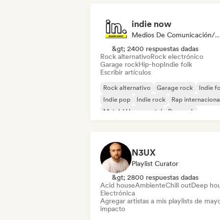
indie now
Medios De Comunicación/Peri
&gt; 2400 respuestas dadas
Rock alternativo
Rock electrónico
Garage rock
Hip-hop
Indie folk
Escribir artículos
Rock alternativo
Garage rock
Indie f
Indie pop
Indie rock
Rap internaciona
Metal / Heavy metal
Pop rock
N3UX
Playlist Curator
&gt; 2800 respuestas dadas
Acid house
Ambiente
Chill out
Deep ho
Electrónica
Agregar artistas a mis playlists de may
impacto