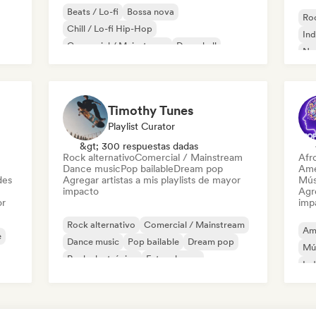
Beats / Lo-fi
Bossa nova
Roc
Chill / Lo-fi Hip-Hop
Ind
Comercial / Mainstream
Dancehall
Ne
Pop bailable
Hip-hop
Pop soul
Timothy Tunes
Playlist Curator
&gt; 300 respuestas dadas
Rock alternativo
Comercial / Mainstream
Afr
Dance music
Pop bailable
Dream pop
Ame
des
Agregar artistas a mis playlists de mayor
Mús
impacto
Agre
or
imp
Rock alternativo
Comercial / Mainstream
Am
e
Dance music
Pop bailable
Dream pop
Mú
Rock electrónico
Future house
Ind
Garage rock