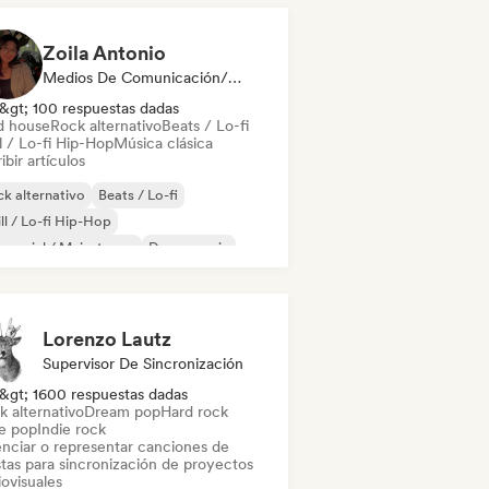
Zoila Antonio
Medios De Comunicación/Periodista
&gt; 100 respuestas dadas
d house
Rock alternativo
Beats / Lo-fi
l / Lo-fi Hip-Hop
Música clásica
ibir artículos
k alternativo
Beats / Lo-fi
ll / Lo-fi Hip-Hop
mercial / Mainstream
Dance music
scoteca
Dream pop
House music
Lorenzo Lautz
Supervisor De Sincronización
&gt; 1600 respuestas dadas
k alternativo
Dream pop
Hard rock
ie pop
Indie rock
enciar o representar canciones de
stas para sincronización de proyectos
ovisuales