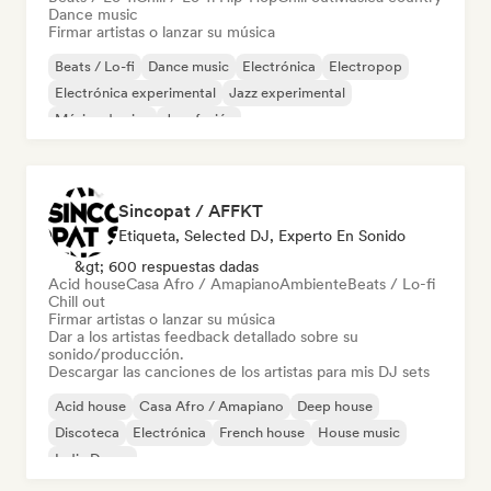
Dance music
Firmar artistas o lanzar su música
Beats / Lo-fi
Dance music
Electrónica
Electropop
Electrónica experimental
Jazz experimental
Música de cine
Jazz fusión
Sincopat / AFFKT
Etiqueta, Selected DJ, Experto En Sonido
&gt; 600 respuestas dadas
Acid house
Casa Afro / Amapiano
Ambiente
Beats / Lo-fi
Chill out
Firmar artistas o lanzar su música
Dar a los artistas feedback detallado sobre su
sonido/producción.
Descargar las canciones de los artistas para mis DJ sets
Acid house
Casa Afro / Amapiano
Deep house
Discoteca
Electrónica
French house
House music
Indie Dance