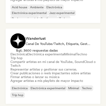
Acid house
Ambiente
Electrónica
Electrónica experimental
Jazz experimental
Rock experimental
Synthwave
Techno
Wanderlust
Canal De YouTube/Twitch, Etiqueta, Gestor, Playlist Curator, Social Media Influencer
&gt; 3600 respuestas dadas
Electrónica
Electrónica experimental
Minimal
Techno
Trip hop
Compartir artistas en mi canal de YouTube, SoundCloud o
Twitch
Representar artistas y gestionar sus carreras.
Crear publicaciones o reels impactantes sobre artistas
Firmar artistas o lanzar su música
Agregar artistas a mis playlists de mayor impacto
Electrónica
Electrónica experimental
Minimal
Techno
Trip hop