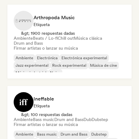
Arthropoda Music
Etiqueta
&gt; 1900 respuestas dadas
Ambiente
Beats / Lo-fi
Chill out
Música clásica
Drum and Bass
Firmar artistas o lanzar su música
Ambiente
Electrónica
Electrónica experimental
Jazz experimental
Rock experimental
Música de cine
Música industrial
Noise
Ineffable
Etiqueta
&gt; 100 respuestas dadas
Ambiente
Bass music
Drum and Bass
Dub
Dubstep
Firmar artistas o lanzar su música
Ambiente
Bass music
Drum and Bass
Dubstep