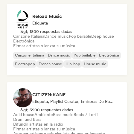
Reload Music
Etiqueta
&gt; 1800 respuestas dadas
Canzone Italiana
Dance music
Pop bailable
Deep house
Electrónica
Firmar artistas o lanzar su música
Canzone Italiana
Dance music
Pop bailable
Electrónica
Electropop
French house
Hip-hop
House music
CITIZEN:KANE
Etiqueta, Playlist Curator, Emisoras De Radio
&gt; 3900 respuestas dadas
Acid house
Ambiente
Bass music
Beats / Lo-fi
Drum and Bass
Difundir artistas en la radio
Firmar artistas o lanzar su música
Agregar artistas a mis playlists de mayor impacto