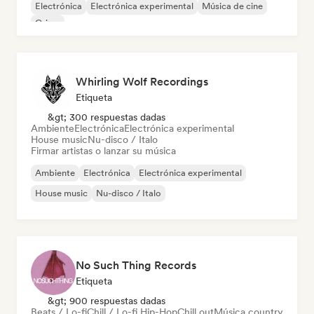
Electrónica
Electrónica experimental
Música de cine
Grime
Whirling Wolf Recordings
Etiqueta
&gt; 300 respuestas dadas
Ambiente
Electrónica
Electrónica experimental
House music
Nu-disco / Italo
Firmar artistas o lanzar su música
Ambiente
Electrónica
Electrónica experimental
House music
Nu-disco / Italo
No Such Thing Records
Etiqueta
&gt; 900 respuestas dadas
Beats / Lo-fi
Chill / Lo-fi Hip-Hop
Chill out
Música country