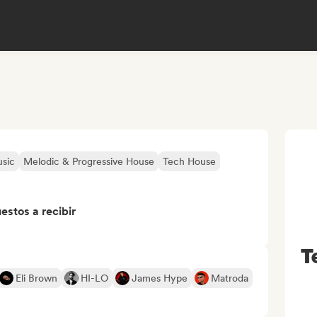
sic
Melodic & Progressive House
Tech House
stos a recibir
T
Eli Brown
HI-LO
James Hype
Matroda