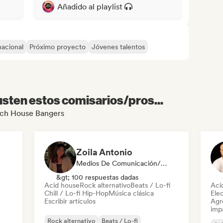
Añadido al playlist
nacional
Próximo proyecto
Jóvenes talentos
sten estos comisarios/pros...
Tech House Bangers
Zoila Antonio
Medios De Comunicación/Periodista
&gt; 100 respuestas dadas
Acid house
Rock alternativo
Beats / Lo-fi
Aci
Chill / Lo-fi Hip-Hop
Música clásica
Ele
Escribir artículos
Agre
imp
Rock alternativo
Beats / Lo-fi