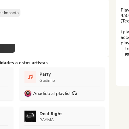
Play
yor impacto
4300
(Tec
i gi
acce
play
Ta
9
dades a estos artistas
Party
Gudinho
Añadido al playlist
Do it Right
RAYMA