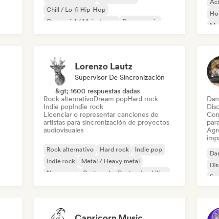
Ac
Chill / Lo-fi Hip-Hop
Ho
Comercial / Mainstream
Dance music
Mel
Discoteca
Dream pop
House music
Or
Lorenzo Lautz
Supervisor De Sincronización
&gt; 1600 respuestas dadas
Rock alternativo
Dream pop
Hard rock
Dan
Indie pop
Indie rock
Dis
Licenciar o representar canciones de
Con
artistas para sincronización de proyectos
par
audiovisuales
Agre
imp
Rock alternativo
Hard rock
Indie pop
Da
Indie rock
Metal / Heavy metal
Di
New wave
Post punk
Rock psicodélico
Fr
Capricorn Music