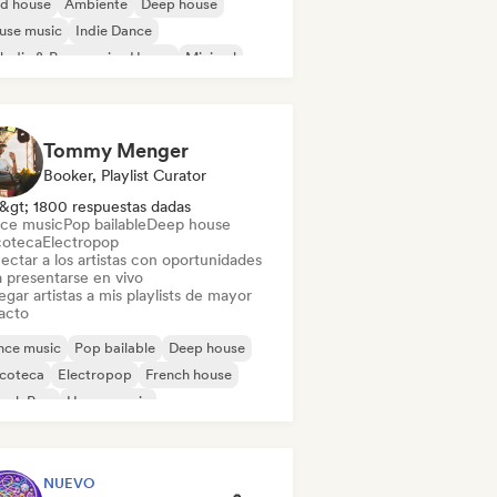
id house
Ambiente
Deep house
use music
Indie Dance
odic & Progressive House
Minimal
ganic House / Downtempo
Tommy Menger
Booker, Playlist Curator
&gt; 1800 respuestas dadas
ce music
Pop bailable
Deep house
coteca
Electropop
ectar a los artistas con oportunidades
a presentarse en vivo
gar artistas a mis playlists de mayor
acto
nce music
Pop bailable
Deep house
scoteca
Electropop
French house
ench Pop
House music
NUEVO