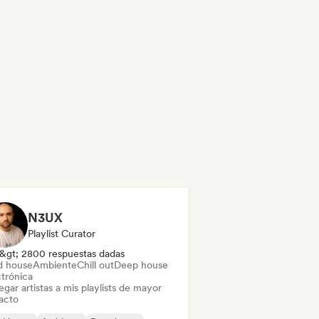
N3UX
Playlist Curator
&gt; 2800 respuestas dadas
d house
Ambiente
Chill out
Deep house
ctrónica
gar artistas a mis playlists de mayor
acto