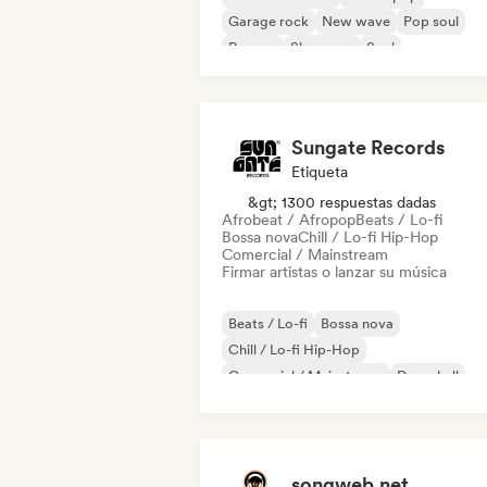
Garage rock
New wave
Pop soul
Reggae
Shoegaze
Soul
Sungate Records
Etiqueta
&gt; 1300 respuestas dadas
Afrobeat / Afropop
Beats / Lo-fi
Bossa nova
Chill / Lo-fi Hip-Hop
Comercial / Mainstream
Firmar artistas o lanzar su música
Beats / Lo-fi
Bossa nova
Chill / Lo-fi Hip-Hop
Comercial / Mainstream
Dancehall
Pop bailable
Hip-hop
Pop soul
songweb.net