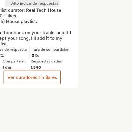
Alto índice de respuestas
list curator: Real Tech House | 
+ likes.

h) House playlist.

ve feedback on your tracks and If I 
pt your song, I'll add it to my 
list.
sa de respuesta
Tasa de compartición
9%
31%
Comparte en
Respuestas dadas
1 día
1,840
Ver curadores similares