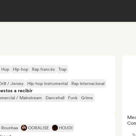
p Hop
Hip-hop
Rap francés
Trap
Drill / Jersey
Hip-hop instrumental
Rap internacional
stos a recibir
mercial / Mainstream
Dancehall
Funk
Grime
Med
Com
Rounhaa
OORALISE
HOUDI
T