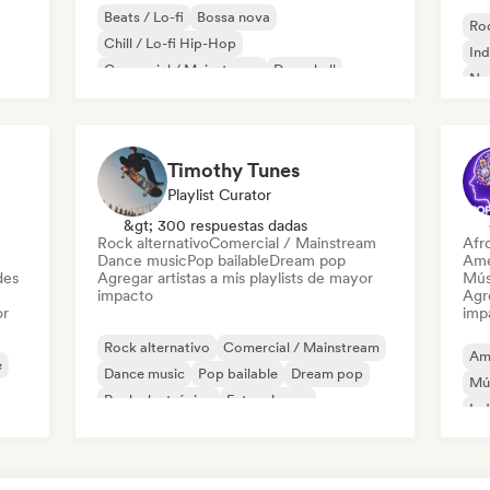
Beats / Lo-fi
Bossa nova
Roc
Chill / Lo-fi Hip-Hop
Ind
Comercial / Mainstream
Dancehall
Ne
Pop bailable
Hip-hop
Pop soul
Timothy Tunes
Playlist Curator
&gt; 300 respuestas dadas
Rock alternativo
Comercial / Mainstream
Afr
Dance music
Pop bailable
Dream pop
Ame
des
Agregar artistas a mis playlists de mayor
Mús
impacto
Agre
or
imp
Rock alternativo
Comercial / Mainstream
Am
e
Dance music
Pop bailable
Dream pop
Mú
Rock electrónico
Future house
Ind
Garage rock