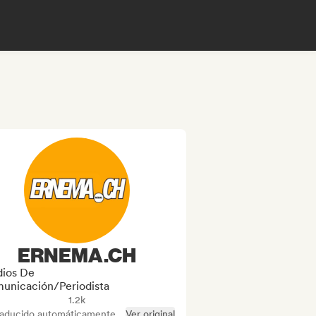
ERNEMA.CH
ios De
unicación/Periodista
1.2k
raducido automáticamente
Ver original