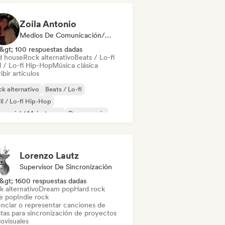
Zoila Antonio
Medios De Comunicación/Periodista
&gt; 100 respuestas dadas
d house
Rock alternativo
Beats / Lo-fi
l / Lo-fi Hip-Hop
Música clásica
ibir artículos
k alternativo
Beats / Lo-fi
ll / Lo-fi Hip-Hop
mercial / Mainstream
Dance music
scoteca
Dream pop
House music
Lorenzo Lautz
Supervisor De Sincronización
&gt; 1600 respuestas dadas
k alternativo
Dream pop
Hard rock
ie pop
Indie rock
enciar o representar canciones de
stas para sincronización de proyectos
ovisuales