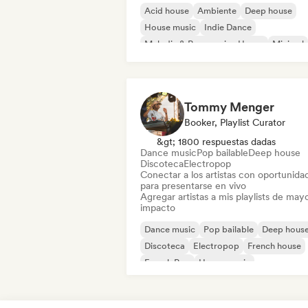
Acid house
Ambiente
Deep house
House music
Indie Dance
Melodic & Progressive House
Minimal
Organic House / Downtempo
Tommy Menger
Booker, Playlist Curator
&gt; 1800 respuestas dadas
Dance music
Pop bailable
Deep house
Discoteca
Electropop
Conectar a los artistas con oportunida
para presentarse en vivo
Agregar artistas a mis playlists de may
impacto
Dance music
Pop bailable
Deep hous
Discoteca
Electropop
French house
French Pop
House music