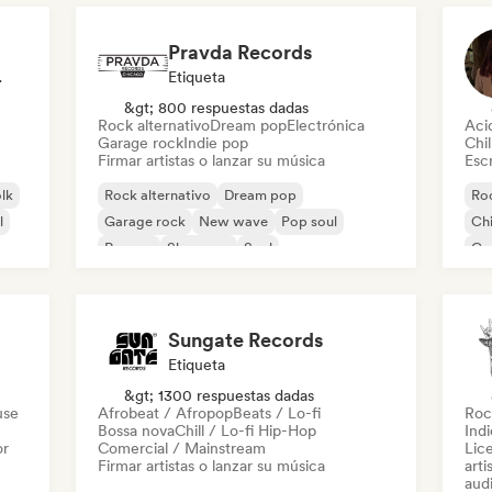
Pravda Records
odista
Etiqueta
&gt; 800 respuestas dadas
Rock alternativo
Dream pop
Electrónica
Aci
Garage rock
Indie pop
Chil
Firmar artistas o lanzar su música
Escr
olk
Rock alternativo
Dream pop
Roc
l
Garage rock
New wave
Pop soul
Chi
Reggae
Shoegaze
Soul
Co
Di
Sungate Records
Etiqueta
&gt; 1300 respuestas dadas
use
Afrobeat / Afropop
Beats / Lo-fi
Roc
Bossa nova
Chill / Lo-fi Hip-Hop
Ind
or
Comercial / Mainstream
Lic
Firmar artistas o lanzar su música
arti
audi