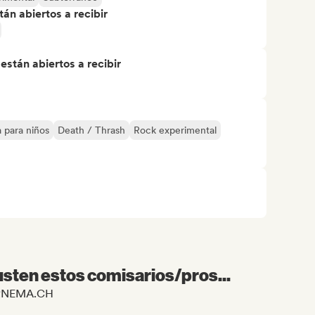
án abiertos a recibir
stán abiertos a recibir
 para niños
Death / Thrash
Rock experimental
sten estos comisarios/pros...
e ERNEMA.CH