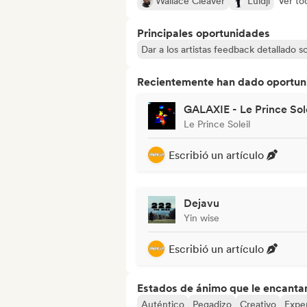
Wallace Cleaver
Luidji
Ver to
Principales oportunidades
Dar a los artistas feedback detallado 
Recientemente han dado oportuni
GALAXIE - Le Prince Sole
Le Prince Soleil
Escribió un artículo
Dejavu
Yin wise
Escribió un artículo
Estados de ánimo que le encanta
Auténtico
Pegadizo
Creativo
Expe