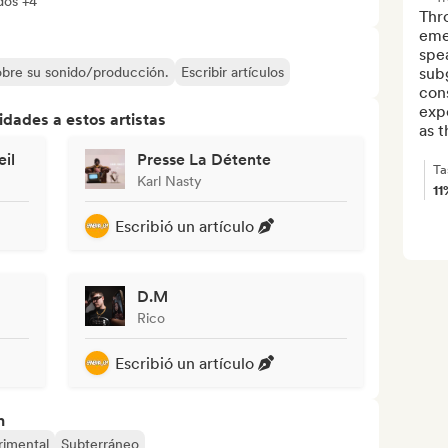
dos +4
Thr
eme
spea
sobre su sonido/producción.
Escribir artículos
subg
cons
expe
dades a estos artistas
as t
il
Presse La Détente
Ta
Karl Nasty
11
Escribió un artículo
D.M
Rico
Escribió un artículo
n
rimental
Subterráneo