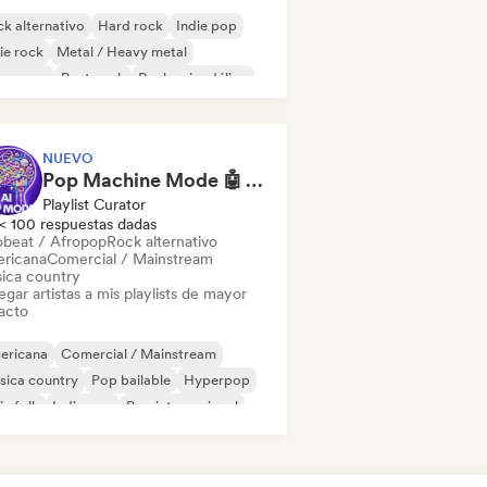
k alternativo
Hard rock
Indie pop
ie rock
Metal / Heavy metal
w wave
Post punk
Rock psicodélico
NUEVO
Pop Machine Mode 🤖 AI Music, Indie Pop & Dream Pop
Playlist Curator
< 100 respuestas dadas
obeat / Afropop
Rock alternativo
ricana
Comercial / Mainstream
ica country
gar artistas a mis playlists de mayor
acto
ericana
Comercial / Mainstream
sica country
Pop bailable
Hyperpop
ie folk
Indie pop
Pop internacional