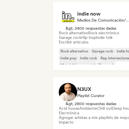
indie now
Medios De Comunicación/Peri
&gt; 2400 respuestas dadas
Rock alternativo
Rock electrónico
Garage rock
Hip-hop
Indie folk
Escribir artículos
Rock alternativo
Garage rock
Indie f
Indie pop
Indie rock
Rap internaciona
Metal / Heavy metal
Pop rock
N3UX
Playlist Curator
&gt; 2800 respuestas dadas
Acid house
Ambiente
Chill out
Deep ho
Electrónica
Agregar artistas a mis playlists de may
impacto