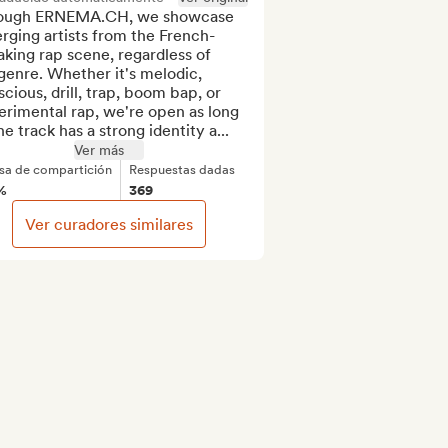
ough ERNEMA.CH, we showcase 
rging artists from the French-
king rap scene, regardless of 
enre. Whether it's melodic, 
cious, drill, trap, boom bap, or 
rimental rap, we're open as long 
he track has a strong identity a...
Ver más
sa de compartición
Respuestas dadas
%
369
Ver curadores similares