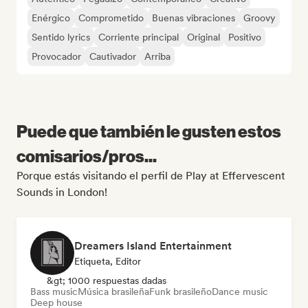
Enérgico
Comprometido
Buenas vibraciones
Groovy
Sentido lyrics
Corriente principal
Original
Positivo
Provocador
Cautivador
Arriba
Puede que también le gusten estos
comisarios/pros...
Porque estás visitando el perfil de Play at Effervescent
Sounds in London!
Dreamers Island Entertainment
Etiqueta, Editor
&gt; 1000 respuestas dadas
Bass music
Música brasileña
Funk brasileño
Dance music
Deep house