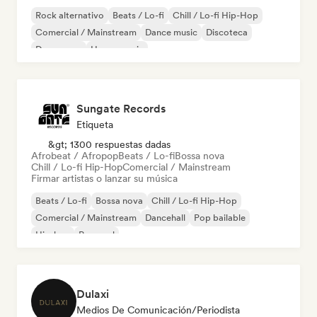
Rock alternativo
Beats / Lo-fi
Chill / Lo-fi Hip-Hop
Comercial / Mainstream
Dance music
Discoteca
Dream pop
House music
Sungate Records
Etiqueta
&gt; 1300 respuestas dadas
Afrobeat / Afropop
Beats / Lo-fi
Bossa nova
Chill / Lo-fi Hip-Hop
Comercial / Mainstream
Firmar artistas o lanzar su música
Beats / Lo-fi
Bossa nova
Chill / Lo-fi Hip-Hop
Comercial / Mainstream
Dancehall
Pop bailable
Hip-hop
Pop soul
Dulaxi
Medios De Comunicación/Periodista