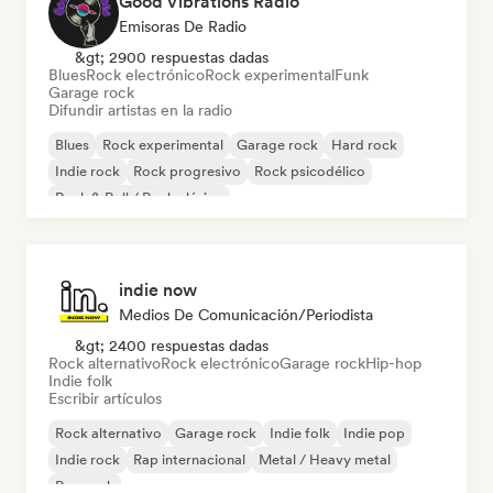
Good Vibrations Radio
Emisoras De Radio
&gt; 2900 respuestas dadas
Blues
Rock electrónico
Rock experimental
Funk
Garage rock
Difundir artistas en la radio
Blues
Rock experimental
Garage rock
Hard rock
Indie rock
Rock progresivo
Rock psicodélico
Rock & Roll / Rock clásico
indie now
Medios De Comunicación/Periodista
&gt; 2400 respuestas dadas
Rock alternativo
Rock electrónico
Garage rock
Hip-hop
Indie folk
Escribir artículos
Rock alternativo
Garage rock
Indie folk
Indie pop
Indie rock
Rap internacional
Metal / Heavy metal
Pop rock