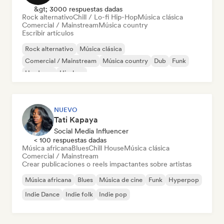
&gt; 3000 respuestas dadas
Rock alternativo
Chill / Lo-fi Hip-Hop
Música clásica
Comercial / Mainstream
Música country
Escribir artículos
Rock alternativo
Música clásica
Comercial / Mainstream
Música country
Dub
Funk
Hardcore
Hip-hop
NUEVO
Tati Kapaya
Social Media Influencer
< 100 respuestas dadas
Música africana
Blues
Chill House
Música clásica
Comercial / Mainstream
Crear publicaciones o reels impactantes sobre artistas
Música africana
Blues
Música de cine
Funk
Hyperpop
Indie Dance
Indie folk
Indie pop