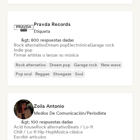
Pravda Records
Etiqueta
&gt; 800 respuestas dadas
Rock alternativo
Dream pop
Electrónica
Garage rock
Indie pop
Firmar artistas o lanzar su música
Rock alternativo
Dream pop
Garage rock
New wave
Pop soul
Reggae
Shoegaze
Soul
Zoila Antonio
Medios De Comunicación/Periodista
&gt; 100 respuestas dadas
Acid house
Rock alternativo
Beats / Lo-fi
Chill / Lo-fi Hip-Hop
Música clásica
Escribir artículos