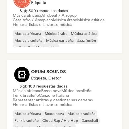
Etiqueta
&gt; 500 respuestas dadas
Música africana
Afrobeat / Afropop
Casa Afro / Amapiano
Música árabe
Música asiática
Firmar artistas o lanzar su música
Música africana
Música árabe
Música asiática
Música brasileña
Música caribeña
Jazz fusión
Indie India
Música latina
ORUM SOUNDS
Etiqueta, Gestor
&gt; 100 respuestas dadas
Música africana
Bossa nova
Música brasileña
Funk brasileño
Canzone Italiana
Representar artistas y gestionar sus carreras.
Firmar artistas o lanzar su música
Música africana
Bossa nova
Música brasileña
Funk brasileño
Cloud Rap / Hip Hop
Dancehall
Electro Jazz / Nu Jazz
Jazz fusión