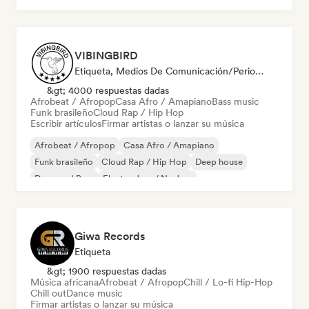
VIBINGBIRD
Etiqueta, Medios De Comunicación/Periodista
&gt; 4000 respuestas dadas
Afrobeat / Afropop
Casa Afro / Amapiano
Bass music
Funk brasileño
Cloud Rap / Hip Hop
Escribir artículos
Firmar artistas o lanzar su música
Afrobeat / Afropop
Casa Afro / Amapiano
Funk brasileño
Cloud Rap / Hip Hop
Deep house
Drum and Bass
Electro Jazz / Nu Jazz
Funky / Jackin House
Giwa Records
Etiqueta
&gt; 1900 respuestas dadas
Música africana
Afrobeat / Afropop
Chill / Lo-fi Hip-Hop
Chill out
Dance music
Firmar artistas o lanzar su música