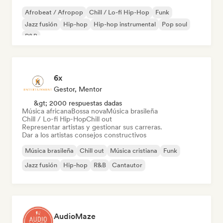
Afrobeat / Afropop
Chill / Lo-fi Hip-Hop
Funk
Jazz fusión
Hip-hop
Hip-hop instrumental
Pop soul
R&B
6x
Gestor, Mentor
&gt; 2000 respuestas dadas
Música africana
Bossa nova
Música brasileña
Chill / Lo-fi Hip-Hop
Chill out
Representar artistas y gestionar sus carreras.
Dar a los artistas consejos constructivos
Música brasileña
Chill out
Música cristiana
Funk
Jazz fusión
Hip-hop
R&B
Cantautor
AudioMaze