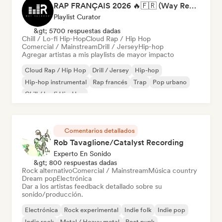
RAP FRANÇAIS 2026 🔥🇫🇷 (Way Records)
Playlist Curator
&gt; 5700 respuestas dadas
Chill / Lo-fi Hip-Hop
Cloud Rap / Hip Hop
Comercial / Mainstream
Drill / Jersey
Hip-hop
Agregar artistas a mis playlists de mayor impacto
Cloud Rap / Hip Hop
Drill / Jersey
Hip-hop
Hip-hop instrumental
Rap francés
Trap
Pop urbano
Chill / Lo-fi Hip-Hop
Comentarios detallados
Rob Tavaglione/Catalyst Recording
Experto En Sonido
&gt; 800 respuestas dadas
Rock alternativo
Comercial / Mainstream
Música country
Dream pop
Electrónica
Dar a los artistas feedback detallado sobre su
sonido/producción.
Electrónica
Rock experimental
Indie folk
Indie pop
Indie rock
Metal / Heavy metal
Post punk