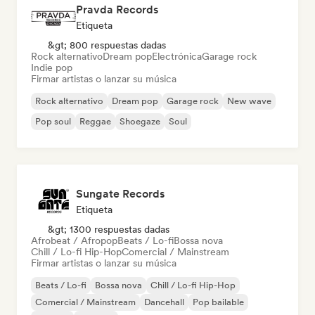
Pravda Records
Etiqueta
&gt; 800 respuestas dadas
Rock alternativo
Dream pop
Electrónica
Garage rock
Indie pop
Firmar artistas o lanzar su música
Rock alternativo
Dream pop
Garage rock
New wave
Pop soul
Reggae
Shoegaze
Soul
Sungate Records
Etiqueta
&gt; 1300 respuestas dadas
Afrobeat / Afropop
Beats / Lo-fi
Bossa nova
Chill / Lo-fi Hip-Hop
Comercial / Mainstream
Firmar artistas o lanzar su música
Beats / Lo-fi
Bossa nova
Chill / Lo-fi Hip-Hop
Comercial / Mainstream
Dancehall
Pop bailable