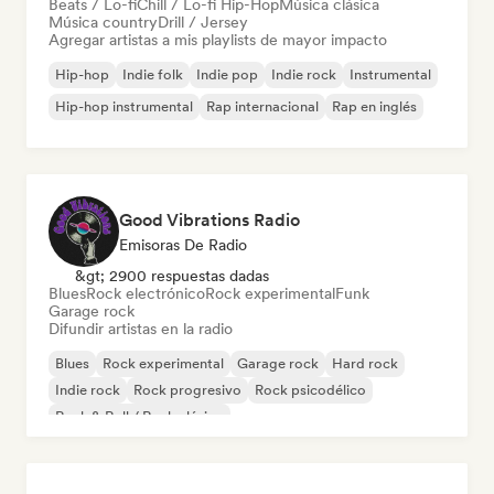
Beats / Lo-fi
Chill / Lo-fi Hip-Hop
Música clásica
Música country
Drill / Jersey
Agregar artistas a mis playlists de mayor impacto
Hip-hop
Indie folk
Indie pop
Indie rock
Instrumental
Hip-hop instrumental
Rap internacional
Rap en inglés
Good Vibrations Radio
Emisoras De Radio
&gt; 2900 respuestas dadas
Blues
Rock electrónico
Rock experimental
Funk
Garage rock
Difundir artistas en la radio
Blues
Rock experimental
Garage rock
Hard rock
Indie rock
Rock progresivo
Rock psicodélico
Rock & Roll / Rock clásico