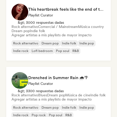
This heartbreak feels like the end of the world
Playlist Curator
&gt; 3000 respuestas dadas
Rock alternativo
Comercial / Mainstream
Música country
Dream pop
Indie folk
Agregar artistas a mis playlists de mayor impacto
Rock alternativo
Dream pop
Indie folk
Indie pop
Indie rock
Lofi bedroom
Pop soul
R&B
Drenched in Summer Rain 🌧️🌴
Playlist Curator
&gt; 3300 respuestas dadas
Rock alternativo
Blues
Dream pop
Música de cine
Indie folk
Agregar artistas a mis playlists de mayor impacto
Rock alternativo
Dream pop
Indie folk
Indie pop
Indie rock
Pop rock
Pop soul
R&B