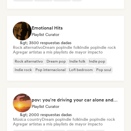
Emotional Hits
Playlist Curator
&gt; 3500 respuestas dadas
Rock alternativo
Dream pop
Indie folk
Indie pop
Indie rock
Agregar artistas a mis playlists de mayor impacto
Rock alternativo
Dream pop
Indie folk
Indie pop
Indie rock
Pop internacional
Lofi bedroom
Pop soul
pov: you're driving your car alone and it's golden hour
Playlist Curator
&gt; 2000 respuestas dadas
Música country
Dream pop
Indie folk
Indie pop
Indie rock
Agregar artistas a mis playlists de mayor impacto