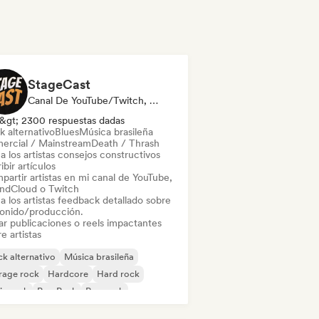
StageCast
Canal De YouTube/Twitch, Medios De Comunicación/Periodista, Mentor, Social Media Influencer, Experto En Sonido
&gt; 2300 respuestas dadas
k alternativo
Blues
Música brasileña
ercial / Mainstream
Death / Thrash
a los artistas consejos constructivos
ibir artículos
partir artistas en mi canal de YouTube,
ndCloud o Twitch
a los artistas feedback detallado sobre
sonido/producción.
ar publicaciones o reels impactantes
e artistas
k alternativo
Música brasileña
rage rock
Hardcore
Hard rock
ie rock
Pop Punk
Pop rock