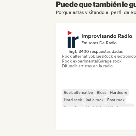
Puede que también le gu
Porque estás visitando el perfil de R
Improvisando Radio
Emisoras De Radio
&gt; 3400 respuestas dadas
Rock alternativo
Blues
Rock electrónico
Rock experimental
Garage rock
Difundir artistas en la radio
Rock alternativo
Blues
Hardcore
Hard rock
Indie rock
Post rock
Punk Rock
Rock & Roll / Rock clásico