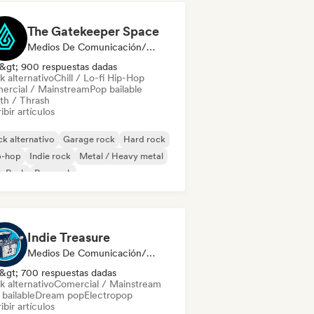
The Gatekeeper Space
Medios De Comunicación/Periodista
&gt; 900 respuestas dadas
k alternativo
Chill / Lo-fi Hip-Hop
ercial / Mainstream
Pop bailable
th / Thrash
ibir artículos
k alternativo
Garage rock
Hard rock
p-hop
Indie rock
Metal / Heavy metal
p Punk
Pop rock
Indie Treasure
Medios De Comunicación/Periodista
&gt; 700 respuestas dadas
k alternativo
Comercial / Mainstream
bailable
Dream pop
Electropop
ibir artículos