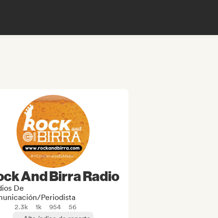
ock And Birra Radio
ios De
unicación/Periodista
2.3k
1k
954
56