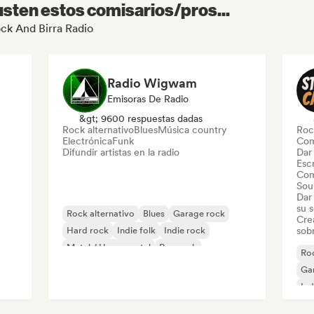
sten estos comisarios/pros...
ock And Birra Radio
Radio Wigwam
Emisoras De Radio
&gt; 9600 respuestas dadas
Rock alternativo
Blues
Música country
Roc
Electrónica
Funk
Com
Difundir artistas en la radio
Dar 
Escr
Com
Sou
Dar 
su 
Rock alternativo
Blues
Garage rock
Cre
Hard rock
Indie folk
Indie rock
sobr
Metal / Heavy metal
Pop rock
Roc
Ga
Ind