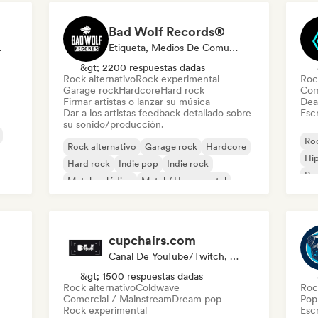
Bad Wolf Records®
odista
Etiqueta, Medios De Comunicación/Periodista, Experto En Sonido
&gt; 2200 respuestas dadas
Rock alternativo
Rock experimental
Roc
Garage rock
Hardcore
Hard rock
Com
Firmar artistas o lanzar su música
Dea
Dar a los artistas feedback detallado sobre
Escr
su sonido/producción.
Roc
Rock alternativo
Garage rock
Hardcore
Hi
Hard rock
Indie pop
Indie rock
Po
Metal melódico
Metal / Heavy metal
cupchairs.com
Canal De YouTube/Twitch, Medios De Comunicación/Periodista
&gt; 1500 respuestas dadas
Rock alternativo
Coldwave
Roc
Comercial / Mainstream
Dream pop
Pop 
Rock experimental
Escr