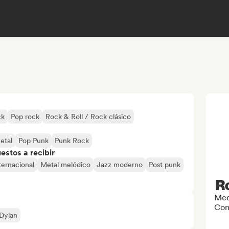
ck
Pop rock
Rock & Roll / Rock clásico
etal
Pop Punk
Punk Rock
stos a recibir
ternacional
Metal melódico
Jazz moderno
Post punk
R
Med
Com
Dylan