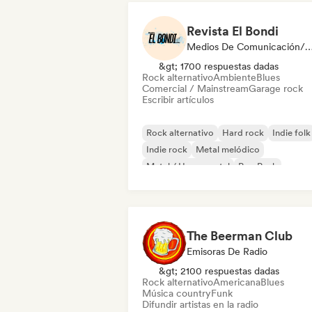
Revista El Bondi
Medios De Comunicación/Peri
&gt; 1700 respuestas dadas
Rock alternativo
Ambiente
Blues
Comercial / Mainstream
Garage rock
Escribir artículos
Rock alternativo
Hard rock
Indie folk
Indie rock
Metal melódico
Metal / Heavy metal
Pop Punk
Punk Rock
The Beerman Club
Emisoras De Radio
&gt; 2100 respuestas dadas
Rock alternativo
Americana
Blues
Música country
Funk
Difundir artistas en la radio