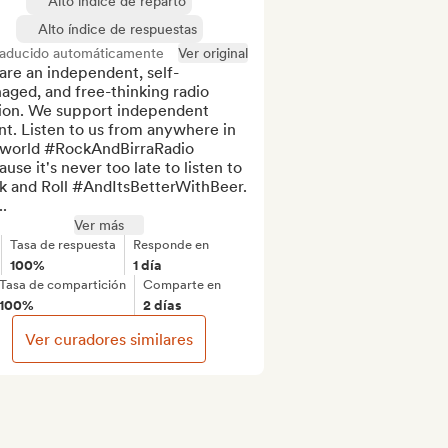
Alto índice de reparto
Alto índice de respuestas
raducido automáticamente
Ver original
are an independent, self-
ged, and free-thinking radio 
tion. We support independent 
nt. Listen to us from anywhere in 
 world #RockAndBirraRadio 
use it's never too late to listen to 
k and Roll #AndItsBetterWithBeer. 
.
Ver más
Tasa de respuesta
Responde en
100%
1 día
Tasa de compartición
Comparte en
100%
2 días
Ver curadores similares