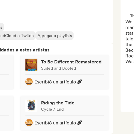
T
We 
mana
es
sta
undCloud o Twitch
Agregar a playlists
tale
the
dades a estos artistas
Beca
Roc
We..
To Be Different Remastered
Suited and Booted
Escribió un artículo
Riding the Tide
Cycle / End
Escribió un artículo