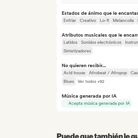
Estados de ánimo que le encanta
Enfriar
Creativo
Lo-fi
Melancolía
Atributos musicales que le encan
Latidos
Sonidos electrónicos
Instru
Sintetizadores
No quieren recibir...
Acid house
Afrobeat / Afropop
Cas
Blues
Ver todos +92
Música generada por IA
Acepta música generada por IA
Puede que también le gu