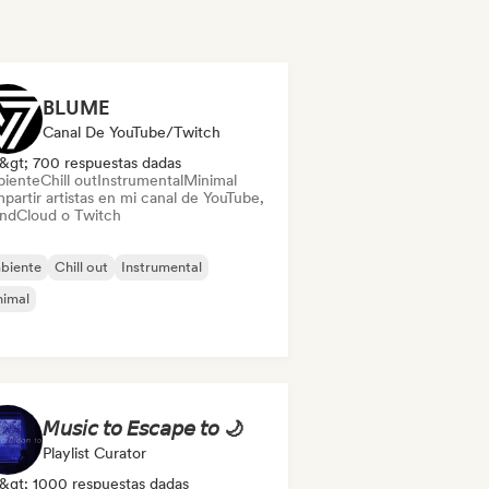
BLUME
Canal De YouTube/Twitch
&gt; 700 respuestas dadas
iente
Chill out
Instrumental
Minimal
partir artistas en mi canal de YouTube,
ndCloud o Twitch
biente
Chill out
Instrumental
nimal
𝘔𝘶𝘴𝘪𝘤 𝘵𝘰 𝘌𝘴𝘤𝘢𝘱𝘦 𝘵𝘰 🌙
Playlist Curator
&gt; 1000 respuestas dadas