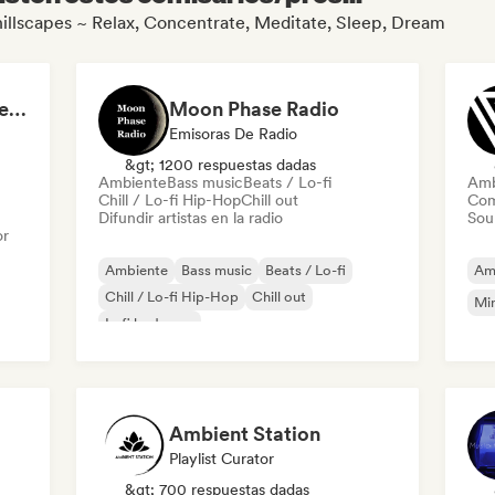
Chillscapes ~ Relax, Concentrate, Meditate, Sleep, Dream
Lofi, chill, dreamy - sleepy beats & Dark Ambient
Moon Phase Radio
Emisoras De Radio
&gt; 1200 respuestas dadas
Ambiente
Bass music
Beats / Lo-fi
Amb
Chill / Lo-fi Hip-Hop
Chill out
Com
Difundir artistas en la radio
Sou
or
Ambiente
Bass music
Beats / Lo-fi
Am
Chill / Lo-fi Hip-Hop
Chill out
Mi
Lofi bedroom
Organic House / Downtempo
Relajación / New Age
Ambient Station
Playlist Curator
&gt; 700 respuestas dadas