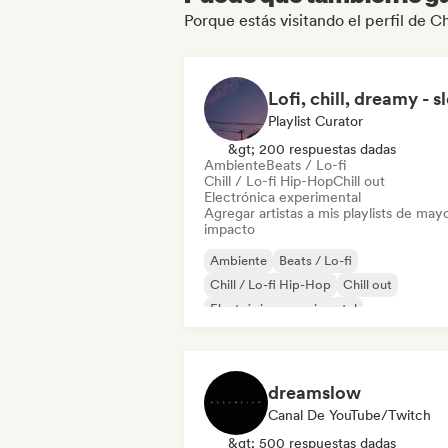
Porque estás visitando el perfil de 
Playlist Curator
&gt; 200 respuestas dadas
Ambiente
Beats / Lo-fi
Chill / Lo-fi Hip-Hop
Chill out
Electrónica experimental
Agregar artistas a mis playlists de may
impacto
Ambiente
Beats / Lo-fi
Chill / Lo-fi Hip-Hop
Chill out
Electrónica experimental
Hip-hop instrumental
Minimal
Synthwave
dreamslow
Canal De YouTube/Twitch
&gt; 500 respuestas dadas