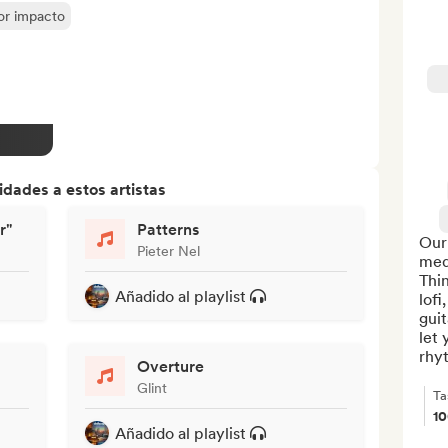
yor impacto
dades a estos artistas
r"
Patterns
Our 
Pieter Nel
medi
Thin
Añadido al playlist
lofi
guit
let 
rhyt
Overture
Glint
Ta
1
Añadido al playlist