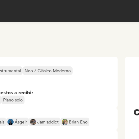
nstrumental
Neo / Clásico Moderno
stos a recibir
Piano solo
C
ais
Ásgeir
Jam'addict
Brian Eno