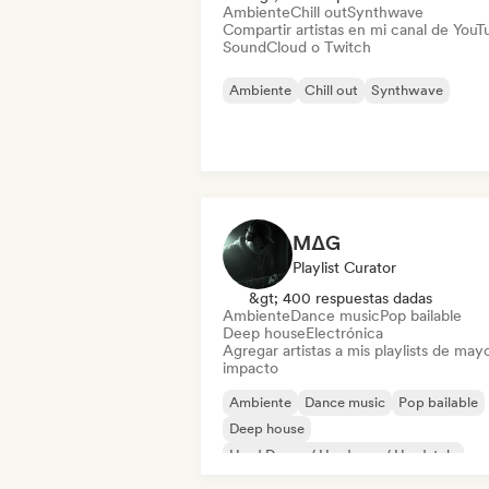
Ambiente
Chill out
Synthwave
Compartir artistas en mi canal de YouT
SoundCloud o Twitch
Ambiente
Chill out
Synthwave
MΔG
Playlist Curator
&gt; 400 respuestas dadas
Ambiente
Dance music
Pop bailable
Deep house
Electrónica
Agregar artistas a mis playlists de may
impacto
Ambiente
Dance music
Pop bailable
Deep house
Hard Dance / Hardcore / Hardstyle
Electrónica
House music
Hyperpop