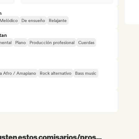
n
Melódico
De ensueño
Relajante
tan
mental
Piano
Producción profesional
Cuerdas
a Afro / Amapiano
Rock alternativo
Bass music
sten estos comisarios/pros...