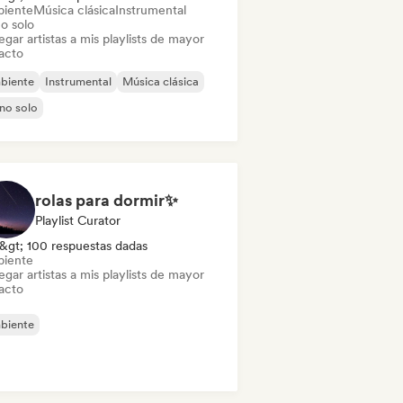
iente
Música clásica
Instrumental
o solo
gar artistas a mis playlists de mayor
acto
biente
Instrumental
Música clásica
no solo
rolas para dormir✨
Playlist Curator
&gt; 100 respuestas dadas
iente
gar artistas a mis playlists de mayor
acto
biente