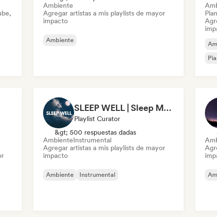
Ambiente
Amb
ube,
Agregar artistas a mis playlists de mayor
Pian
impacto
Agre
imp
Ambiente
Am
Pia
SLEEP WELL | Sleep Music for Deep Sleeping
Playlist Curator
&gt; 500 respuestas dadas
Ambiente
Instrumental
Amb
Agregar artistas a mis playlists de mayor
Agre
or
impacto
imp
Ambiente
Instrumental
Am