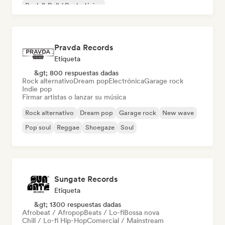
Rock & Roll / Rock clásico
Pravda Records
Etiqueta
&gt; 800 respuestas dadas
Rock alternativo
Dream pop
Electrónica
Garage rock
Indie pop
Firmar artistas o lanzar su música
Rock alternativo
Dream pop
Garage rock
New wave
Pop soul
Reggae
Shoegaze
Soul
Sungate Records
Etiqueta
&gt; 1300 respuestas dadas
Afrobeat / Afropop
Beats / Lo-fi
Bossa nova
Chill / Lo-fi Hip-Hop
Comercial / Mainstream