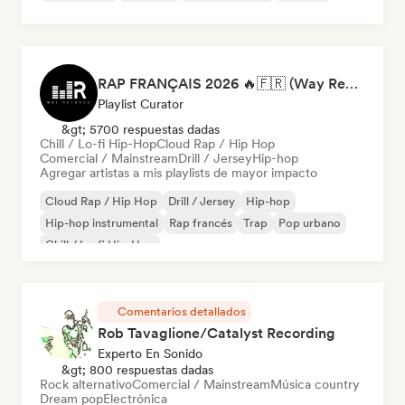
RAP FRANÇAIS 2026 🔥🇫🇷 (Way Records)
Playlist Curator
&gt; 5700 respuestas dadas
Chill / Lo-fi Hip-Hop
Cloud Rap / Hip Hop
Comercial / Mainstream
Drill / Jersey
Hip-hop
Agregar artistas a mis playlists de mayor impacto
Cloud Rap / Hip Hop
Drill / Jersey
Hip-hop
Hip-hop instrumental
Rap francés
Trap
Pop urbano
Chill / Lo-fi Hip-Hop
Comentarios detallados
Rob Tavaglione/Catalyst Recording
Experto En Sonido
&gt; 800 respuestas dadas
Rock alternativo
Comercial / Mainstream
Música country
Dream pop
Electrónica