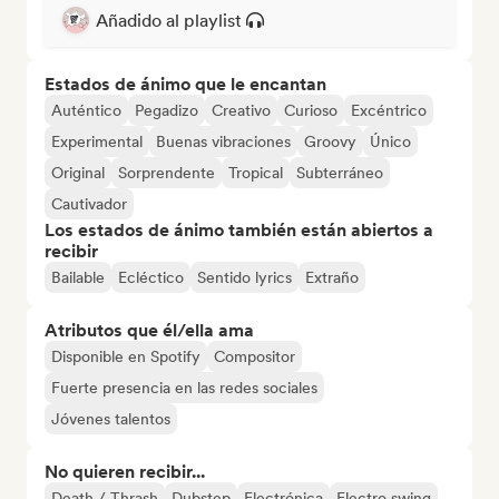
Añadido al playlist
Estados de ánimo que le encantan
Auténtico
Pegadizo
Creativo
Curioso
Excéntrico
Experimental
Buenas vibraciones
Groovy
Único
Original
Sorprendente
Tropical
Subterráneo
Cautivador
Los estados de ánimo también están abiertos a
recibir
Bailable
Ecléctico
Sentido lyrics
Extraño
Atributos que él/ella ama
Disponible en Spotify
Compositor
Fuerte presencia en las redes sociales
Jóvenes talentos
No quieren recibir...
Death / Thrash
Dubstep
Electrónica
Electro swing