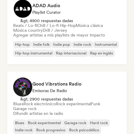
ADAD Audio
Playlist Curator
&gt; 4900 respuestas dadas
Beats / Lo-fi
Chill / Lo-fi Hip-Hop
Música clásica
Música country
Drill / Jersey
Agregar artistas a mis playlists de mayor impacto
Hip-hop
Indie folk
Indie pop
Indie rock
Instrumental
Hip-hop instrumental
Rap internacional
Rap en inglés
Good Vibrations Radio
Emisoras De Radio
&gt; 2900 respuestas dadas
Blues
Rock electrónico
Rock experimental
Funk
Garage rock
Difundir artistas en la radio
Blues
Rock experimental
Garage rock
Hard rock
Indie rock
Rock progresivo
Rock psicodélico