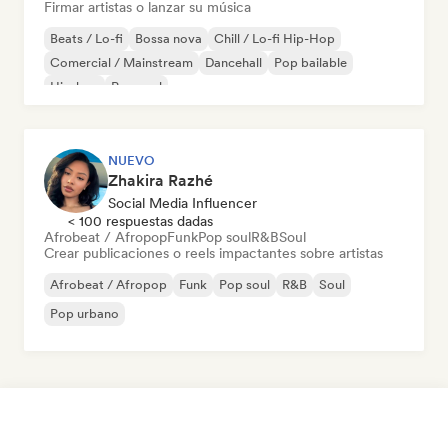
Firmar artistas o lanzar su música
Beats / Lo-fi
Bossa nova
Chill / Lo-fi Hip-Hop
Comercial / Mainstream
Dancehall
Pop bailable
Hip-hop
Pop soul
NUEVO
Zhakira Razhé
Social Media Influencer
< 100 respuestas dadas
Afrobeat / Afropop
Funk
Pop soul
R&B
Soul
Crear publicaciones o reels impactantes sobre artistas
Afrobeat / Afropop
Funk
Pop soul
R&B
Soul
Pop urbano