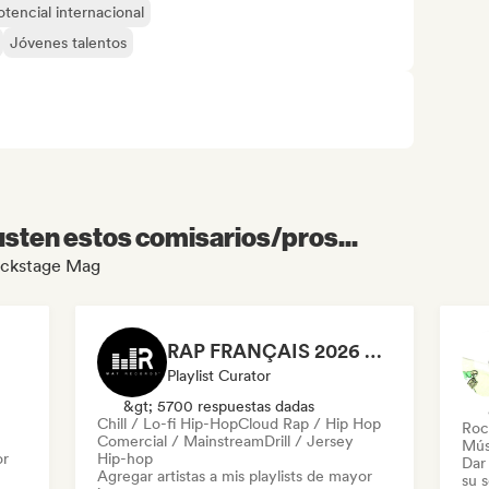
otencial internacional
Jóvenes talentos
sten estos comisarios/pros...
Backstage Mag
RAP FRANÇAIS 2026 🔥🇫🇷 (Way Records)
Playlist Curator
&gt; 5700 respuestas dadas
Chill / Lo-fi Hip-Hop
Cloud Rap / Hip Hop
Roc
Comercial / Mainstream
Drill / Jersey
Mús
or
Hip-hop
Dar 
Agregar artistas a mis playlists de mayor
su 