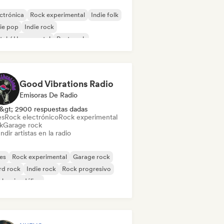
ctrónica
Rock experimental
Indie folk
ie pop
Indie rock
al / Heavy metal
Post punk
k & Roll / Rock clásico
Good Vibrations Radio
Emisoras De Radio
&gt; 2900 respuestas dadas
es
Rock electrónico
Rock experimental
k
Garage rock
ndir artistas en la radio
es
Rock experimental
Garage rock
rd rock
Indie rock
Rock progresivo
k psicodélico
k & Roll / Rock clásico