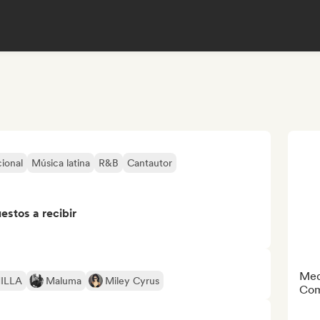
ional
Música latina
R&B
Cantautor
stos a recibir
Med
ILLA
Maluma
Miley Cyrus
Com