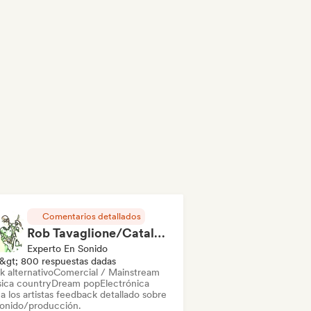
Comentarios detallados
Rob Tavaglione/Catalyst Recording
Experto En Sonido
&gt; 800 respuestas dadas
k alternativo
Comercial / Mainstream
ica country
Dream pop
Electrónica
a los artistas feedback detallado sobre
sonido/producción.