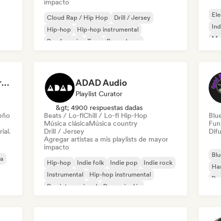
impacto
Ele
Cloud Rap / Hip Hop
Drill / Jersey
Ind
Hip-hop
Hip-hop instrumental
Met
Rap francés
Trap
Pop urbano
Roc
Chill / Lo-fi Hip-Hop
Dreamers Island Entertainment
ADAD Audio
Playlist Curator
&gt; 4900 respuestas dadas
leño
Beats / Lo-fi
Chill / Lo-fi Hip-Hop
Blu
Música clásica
Música country
Fun
ial.
Drill / Jersey
Difu
Agregar artistas a mis playlists de mayor
impacto
Blu
ca
Hip-hop
Indie folk
Indie pop
Indie rock
Ha
Instrumental
Hip-hop instrumental
Roc
Rap internacional
Rap en inglés
Roc