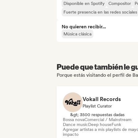
Disponible en Spotify
Compositor
P
Fuerte presencia en las redes sociales
No quieren recibir...
Música clásica
Puede que también le gu
Porque estás visitando el perfil de 
Vokall Records
Playlist Curator
&gt; 3500 respuestas dadas
Bossa nova
Comercial / Mainstream
Dance music
Deep house
Funk
Agregar artistas a mis playlists de may
impacto