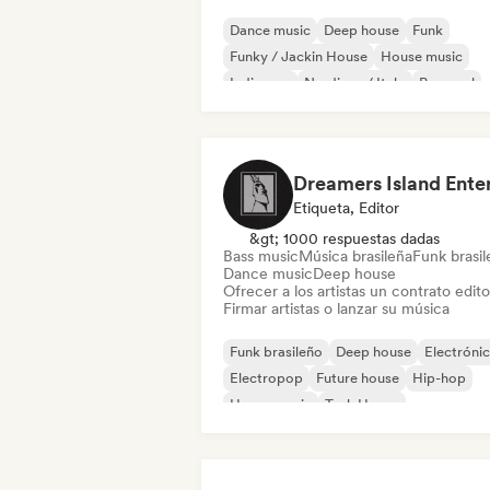
Dance music
Deep house
Funk
Funky / Jackin House
House music
Indie pop
Nu-disco / Italo
Pop soul
Etiqueta, Editor
&gt; 1000 respuestas dadas
Bass music
Música brasileña
Funk brasi
Dance music
Deep house
Ofrecer a los artistas un contrato editor
Firmar artistas o lanzar su música
Funk brasileño
Deep house
Electróni
Electropop
Future house
Hip-hop
House music
Tech House