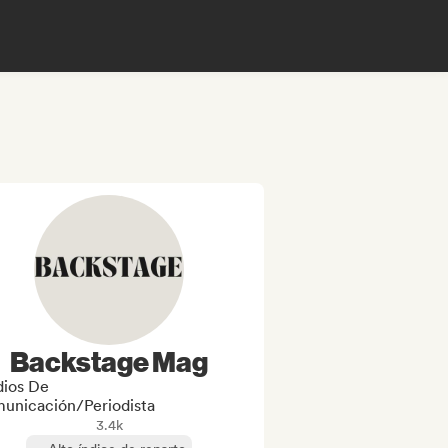
Backstage Mag
ios De
unicación/Periodista
3.4k