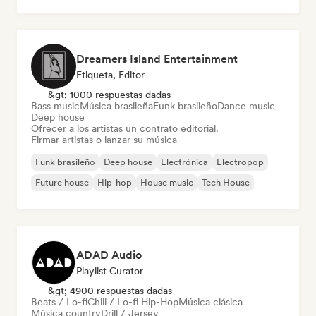
Dreamers Island Entertainment
Etiqueta, Editor
&gt; 1000 respuestas dadas
Bass music
Música brasileña
Funk brasileño
Dance music
Deep house
Ofrecer a los artistas un contrato editorial.
Firmar artistas o lanzar su música
Funk brasileño
Deep house
Electrónica
Electropop
Future house
Hip-hop
House music
Tech House
ADAD Audio
Playlist Curator
&gt; 4900 respuestas dadas
Beats / Lo-fi
Chill / Lo-fi Hip-Hop
Música clásica
Música country
Drill / Jersey