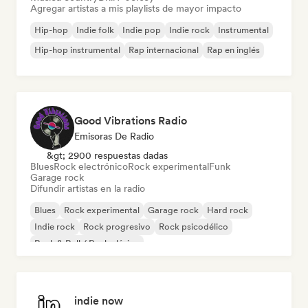
Agregar artistas a mis playlists de mayor impacto
Hip-hop
Indie folk
Indie pop
Indie rock
Instrumental
Hip-hop instrumental
Rap internacional
Rap en inglés
Good Vibrations Radio
Emisoras De Radio
&gt; 2900 respuestas dadas
Blues
Rock electrónico
Rock experimental
Funk
Garage rock
Difundir artistas en la radio
Blues
Rock experimental
Garage rock
Hard rock
Indie rock
Rock progresivo
Rock psicodélico
Rock & Roll / Rock clásico
indie now