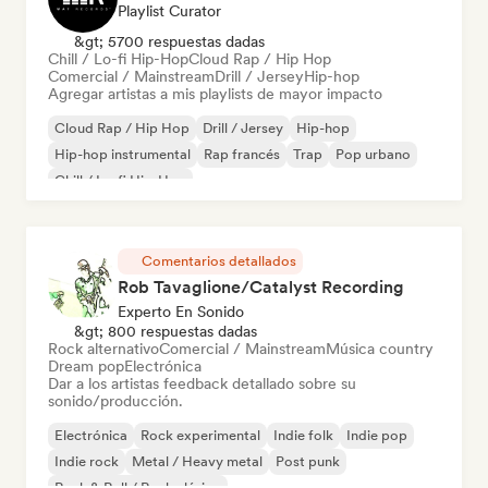
Playlist Curator
&gt; 5700 respuestas dadas
Chill / Lo-fi Hip-Hop
Cloud Rap / Hip Hop
Comercial / Mainstream
Drill / Jersey
Hip-hop
Agregar artistas a mis playlists de mayor impacto
Cloud Rap / Hip Hop
Drill / Jersey
Hip-hop
Hip-hop instrumental
Rap francés
Trap
Pop urbano
Chill / Lo-fi Hip-Hop
Comentarios detallados
Rob Tavaglione/Catalyst Recording
Experto En Sonido
&gt; 800 respuestas dadas
Rock alternativo
Comercial / Mainstream
Música country
Dream pop
Electrónica
Dar a los artistas feedback detallado sobre su
sonido/producción.
Electrónica
Rock experimental
Indie folk
Indie pop
Indie rock
Metal / Heavy metal
Post punk
Rock & Roll / Rock clásico