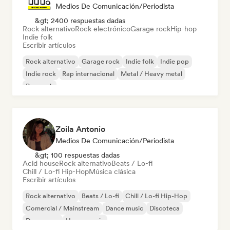
Medios De Comunicación/Periodista
&gt; 2400 respuestas dadas
Rock alternativo
Rock electrónico
Garage rock
Hip-hop
Indie folk
Escribir artículos
Rock alternativo
Garage rock
Indie folk
Indie pop
Indie rock
Rap internacional
Metal / Heavy metal
Pop rock
Zoila Antonio
Medios De Comunicación/Periodista
&gt; 100 respuestas dadas
Acid house
Rock alternativo
Beats / Lo-fi
Chill / Lo-fi Hip-Hop
Música clásica
Escribir artículos
Rock alternativo
Beats / Lo-fi
Chill / Lo-fi Hip-Hop
Comercial / Mainstream
Dance music
Discoteca
Dream pop
House music