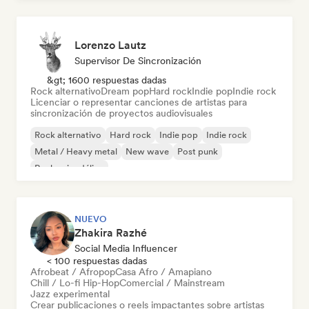
Lorenzo Lautz
Supervisor De Sincronización
&gt; 1600 respuestas dadas
Rock alternativo
Dream pop
Hard rock
Indie pop
Indie rock
Licenciar o representar canciones de artistas para
sincronización de proyectos audiovisuales
Rock alternativo
Hard rock
Indie pop
Indie rock
Metal / Heavy metal
New wave
Post punk
Rock psicodélico
NUEVO
Zhakira Razhé
Social Media Influencer
< 100 respuestas dadas
Afrobeat / Afropop
Casa Afro / Amapiano
Chill / Lo-fi Hip-Hop
Comercial / Mainstream
Jazz experimental
Crear publicaciones o reels impactantes sobre artistas