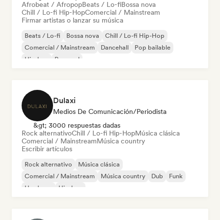
Afrobeat / Afropop
Beats / Lo-fi
Bossa nova
Chill / Lo-fi Hip-Hop
Comercial / Mainstream
Firmar artistas o lanzar su música
Beats / Lo-fi
Bossa nova
Chill / Lo-fi Hip-Hop
Comercial / Mainstream
Dancehall
Pop bailable
Hip-hop
Pop soul
Dulaxi
Medios De Comunicación/Periodista
&gt; 3000 respuestas dadas
Rock alternativo
Chill / Lo-fi Hip-Hop
Música clásica
Comercial / Mainstream
Música country
Escribir artículos
Rock alternativo
Música clásica
Comercial / Mainstream
Música country
Dub
Funk
Hardcore
Hip-hop