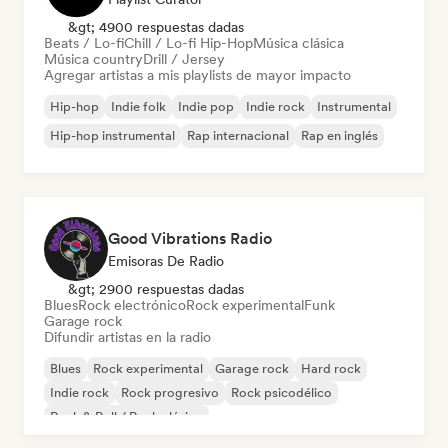
&gt; 4900 respuestas dadas
Beats / Lo-fi
Chill / Lo-fi Hip-Hop
Música clásica
Música country
Drill / Jersey
Agregar artistas a mis playlists de mayor impacto
Hip-hop
Indie folk
Indie pop
Indie rock
Instrumental
Hip-hop instrumental
Rap internacional
Rap en inglés
Good Vibrations Radio
Emisoras De Radio
&gt; 2900 respuestas dadas
Blues
Rock electrónico
Rock experimental
Funk
Garage rock
Difundir artistas en la radio
Blues
Rock experimental
Garage rock
Hard rock
Indie rock
Rock progresivo
Rock psicodélico
Rock & Roll / Rock clásico