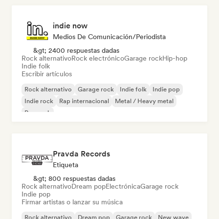
indie now
Medios De Comunicación/Periodista
&gt; 2400 respuestas dadas
Rock alternativo
Rock electrónico
Garage rock
Hip-hop
Indie folk
Escribir artículos
Rock alternativo
Garage rock
Indie folk
Indie pop
Indie rock
Rap internacional
Metal / Heavy metal
Pop rock
Pravda Records
Etiqueta
&gt; 800 respuestas dadas
Rock alternativo
Dream pop
Electrónica
Garage rock
Indie pop
Firmar artistas o lanzar su música
Rock alternativo
Dream pop
Garage rock
New wave