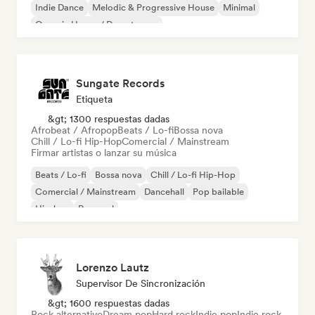
Indie Dance
Melodic & Progressive House
Minimal
Organic House / Downtempo
Sungate Records
Etiqueta
&gt; 1300 respuestas dadas
Afrobeat / Afropop
Beats / Lo-fi
Bossa nova
Chill / Lo-fi Hip-Hop
Comercial / Mainstream
Firmar artistas o lanzar su música
Beats / Lo-fi
Bossa nova
Chill / Lo-fi Hip-Hop
Comercial / Mainstream
Dancehall
Pop bailable
Hip-hop
Pop soul
Lorenzo Lautz
Supervisor De Sincronización
&gt; 1600 respuestas dadas
Rock alternativo
Dream pop
Hard rock
Indie pop
Indie rock