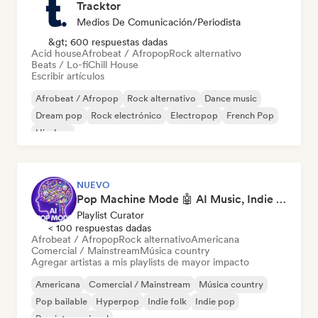
Tracktor
Medios De Comunicación/Periodista
&gt; 600 respuestas dadas
Acid house
Afrobeat / Afropop
Rock alternativo
Beats / Lo-fi
Chill House
Escribir artículos
Afrobeat / Afropop
Rock alternativo
Dance music
Dream pop
Rock electrónico
Electropop
French Pop
Hip-hop
NUEVO
Pop Machine Mode 🤖 AI Music, Indie Pop & Dream Pop
Playlist Curator
< 100 respuestas dadas
Afrobeat / Afropop
Rock alternativo
Americana
Comercial / Mainstream
Música country
Agregar artistas a mis playlists de mayor impacto
Americana
Comercial / Mainstream
Música country
Pop bailable
Hyperpop
Indie folk
Indie pop