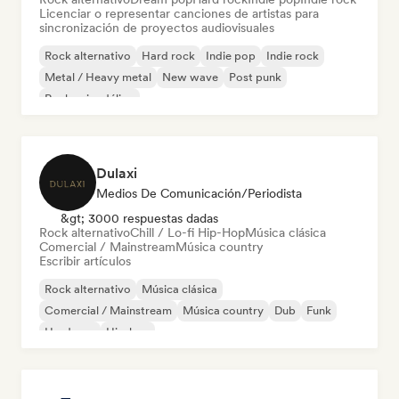
Licenciar o representar canciones de artistas para
sincronización de proyectos audiovisuales
Rock alternativo
Hard rock
Indie pop
Indie rock
Metal / Heavy metal
New wave
Post punk
Rock psicodélico
Dulaxi
Medios De Comunicación/Periodista
&gt; 3000 respuestas dadas
Rock alternativo
Chill / Lo-fi Hip-Hop
Música clásica
Comercial / Mainstream
Música country
Escribir artículos
Rock alternativo
Música clásica
Comercial / Mainstream
Música country
Dub
Funk
Hardcore
Hip-hop