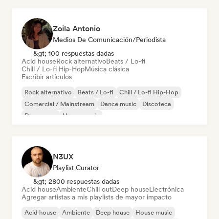
Zoila Antonio
Medios De Comunicación/Periodista
&gt; 100 respuestas dadas
Acid house
Rock alternativo
Beats / Lo-fi
Chill / Lo-fi Hip-Hop
Música clásica
Escribir artículos
Rock alternativo
Beats / Lo-fi
Chill / Lo-fi Hip-Hop
Comercial / Mainstream
Dance music
Discoteca
Dream pop
House music
N3UX
Playlist Curator
&gt; 2800 respuestas dadas
Acid house
Ambiente
Chill out
Deep house
Electrónica
Agregar artistas a mis playlists de mayor impacto
Acid house
Ambiente
Deep house
House music