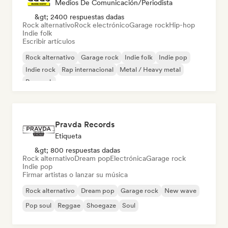
Medios De Comunicación/Periodista
&gt; 2400 respuestas dadas
Rock alternativo
Rock electrónico
Garage rock
Hip-hop
Indie folk
Escribir artículos
Rock alternativo
Garage rock
Indie folk
Indie pop
Indie rock
Rap internacional
Metal / Heavy metal
Pop rock
Pravda Records
Etiqueta
&gt; 800 respuestas dadas
Rock alternativo
Dream pop
Electrónica
Garage rock
Indie pop
Firmar artistas o lanzar su música
Rock alternativo
Dream pop
Garage rock
New wave
Pop soul
Reggae
Shoegaze
Soul