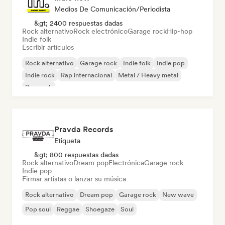
Medios De Comunicación/Periodista
&gt; 2400 respuestas dadas
Rock alternativo
Rock electrónico
Garage rock
Hip-hop
Indie folk
Escribir artículos
Rock alternativo
Garage rock
Indie folk
Indie pop
Indie rock
Rap internacional
Metal / Heavy metal
Pop rock
Pravda Records
Etiqueta
&gt; 800 respuestas dadas
Rock alternativo
Dream pop
Electrónica
Garage rock
Indie pop
Firmar artistas o lanzar su música
Rock alternativo
Dream pop
Garage rock
New wave
Pop soul
Reggae
Shoegaze
Soul