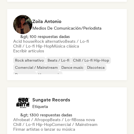
Zoila Antonio
Medios De Comunicación/Periodista
&gt; 100 respuestas dadas
Acid house
Rock alternativo
Beats / Lo-fi
Chill / Lo-fi Hip-Hop
Música clásica
Escribir artículos
Rock alternativo
Beats / Lo-fi
Chill / Lo-fi Hip-Hop
Comercial / Mainstream
Dance music
Discoteca
Dream pop
House music
Sungate Records
Etiqueta
&gt; 1300 respuestas dadas
Afrobeat / Afropop
Beats / Lo-fi
Bossa nova
Chill / Lo-fi Hip-Hop
Comercial / Mainstream
Firmar artistas o lanzar su música