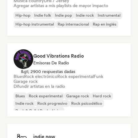
Música country
Drill / Jersey
Agregar artistas a mis playlists de mayor impacto
Hip-hop
Indie folk
Indie pop
Indie rock
Instrumental
Hip-hop instrumental
Rap internacional
Rap en inglés
Good Vibrations Radio
Emisoras De Radio
&gt; 2900 respuestas dadas
Blues
Rock electrónico
Rock experimental
Funk
Garage rock
Difundir artistas en la radio
Blues
Rock experimental
Garage rock
Hard rock
Indie rock
Rock progresivo
Rock psicodélico
Rock & Roll / Rock clásico
indie now