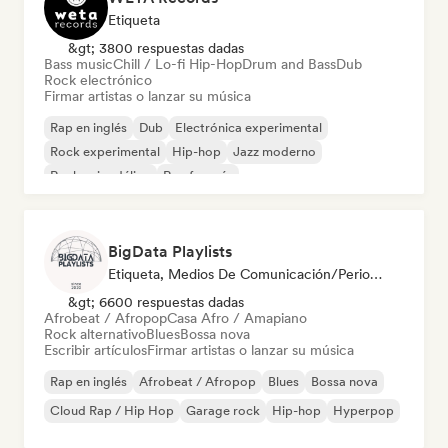
Etiqueta
&gt; 3800 respuestas dadas
Bass music
Chill / Lo-fi Hip-Hop
Drum and Bass
Dub
Rock electrónico
Firmar artistas o lanzar su música
Rap en inglés
Dub
Electrónica experimental
Rock experimental
Hip-hop
Jazz moderno
Rock psicodélico
Rap francés
BigData Playlists
Etiqueta, Medios De Comunicación/Periodista
&gt; 6600 respuestas dadas
Afrobeat / Afropop
Casa Afro / Amapiano
Rock alternativo
Blues
Bossa nova
Escribir artículos
Firmar artistas o lanzar su música
Rap en inglés
Afrobeat / Afropop
Blues
Bossa nova
Cloud Rap / Hip Hop
Garage rock
Hip-hop
Hyperpop