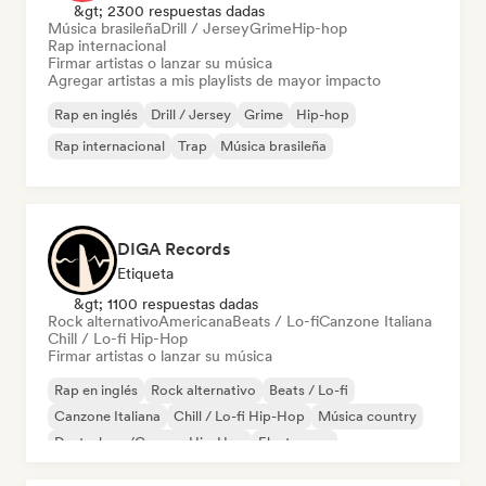
&gt; 2300 respuestas dadas
Música brasileña
Drill / Jersey
Grime
Hip-hop
Rap internacional
Firmar artistas o lanzar su música
Agregar artistas a mis playlists de mayor impacto
Rap en inglés
Drill / Jersey
Grime
Hip-hop
Rap internacional
Trap
Música brasileña
DIGA Records
Etiqueta
&gt; 1100 respuestas dadas
Rock alternativo
Americana
Beats / Lo-fi
Canzone Italiana
Chill / Lo-fi Hip-Hop
Firmar artistas o lanzar su música
Rap en inglés
Rock alternativo
Beats / Lo-fi
Canzone Italiana
Chill / Lo-fi Hip-Hop
Música country
Deutschrap/German Hip-Hop
Electropop