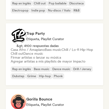
Rap en inglés
Chill out
Pop bailable
Discoteca
Electropop
Indie pop
Nu-disco / Italo
R&B
Trap Party
Etiqueta, Playlist Curator
&gt; 4100 respuestas dadas
Casa Afro / Amapiano
Bass music
Chill / Lo-fi Hip-Hop
Chill out
Dance music
Firmar artistas o lanzar su música
Agregar artistas a mis playlists de mayor impacto
Rap en inglés
Bass music
Dance music
Drill / Jersey
Dubstep
Grime
Hip-hop
Phonk
Gorilla Bounce
Etiqueta, Playlist Curator