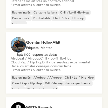
Ofrecer a los artistas un contrato editorial.
Firmar artistas o lanzar su música
Rap en inglés
Canzone Italiana
Chill / Lo-fi Hip-Hop
Dance music
Pop bailable
Electrónica
Hip-hop
Indie pop
Quentin Hollis-A&R
Etiqueta, Mentor
&gt; 1100 respuestas dadas
Afrobeat / Afropop
Chill / Lo-fi Hip-Hop
Cloud Rap / Hip Hop
Drill / Jersey
Jazz experimental
Dar a los artistas consejos constructivos
Firmar artistas o lanzar su música
Rap en inglés
Afrobeat / Afropop
Chill / Lo-fi Hip-Hop
Cloud Rap / Hip Hop
Drill / Jersey
Jazz experimental
Hip-hop
Hip-hop instrumental
WETA Records