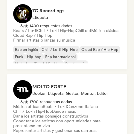
7C Recordings
Etiqueta
&gt; 1400 respuestas dadas
Beats / Lo-fi
Chill / Lo-fi Hip-Hop
Chill out
Música clásica
Cloud Rap / Hip Hop
Firmar artistas o lanzar su música
Rap en inglés
Chill / Lo-fi Hip-Hop
Cloud Rap / Hip Hop
Funk
Hip-hop
Rap internacional
Nederhop/Dutch Hip-Hop
Rap francés
MOLTO FORTE
Booker, Etiqueta, Gestor, Mentor, Editor
&gt; 1700 respuestas dadas
Música africana
Beats / Lo-fi
Canzone Italiana
Chill / Lo-fi Hip-Hop
Dance music
Dar a los artistas consejos constructivos
Conectar a los artistas con oportunidades para
presentarse en vivo
Representar artistas y gestionar sus carreras.