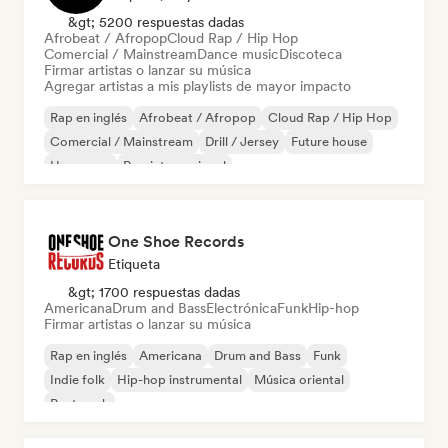
&gt; 5200 respuestas dadas
Afrobeat / Afropop
Cloud Rap / Hip Hop
Comercial / Mainstream
Dance music
Discoteca
Firmar artistas o lanzar su música
Agregar artistas a mis playlists de mayor impacto
Rap en inglés
Afrobeat / Afropop
Cloud Rap / Hip Hop
Comercial / Mainstream
Drill / Jersey
Future house
Hyperpop
Pop internacional
One Shoe Records
Etiqueta
&gt; 1700 respuestas dadas
Americana
Drum and Bass
Electrónica
Funk
Hip-hop
Firmar artistas o lanzar su música
Rap en inglés
Americana
Drum and Bass
Funk
Indie folk
Hip-hop instrumental
Música oriental
Post punk