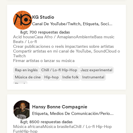
KG Studio
Canal De YouTube/Twitch, Etiqueta, Social Media Influencer
&gt; 700 respuestas dadas
Acid house
Casa Afro / Amapiano
Ambiente
Bass music
Beats / Lo-fi
Crear publicaciones o reels impactantes sobre artistas
Compartir artistas en mi canal de YouTube, SoundCloud o
Twitch
Firmar artistas o lanzar su música
Rap en inglés
Chill / Lo-fi Hip-Hop
Jazz experimental
Música de cine
Hip-hop
Indie folk
Instrumental
Phonk
Hansy Bonne Compagnie
Etiqueta, Medios De Comunicación/Periodista
&gt; 8500 respuestas dadas
Música africana
Música brasileña
Chill / Lo-fi Hip-Hop
Funk
Hip-hop