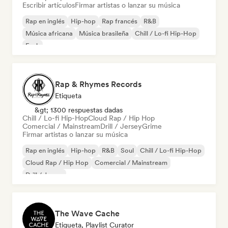
Escribir artículos
Firmar artistas o lanzar su música
Rap en inglés
Hip-hop
Rap francés
R&B
Música africana
Música brasileña
Chill / Lo-fi Hip-Hop
Funk
Rap & Rhymes Records
Etiqueta
&gt; 1300 respuestas dadas
Chill / Lo-fi Hip-Hop
Cloud Rap / Hip Hop
Comercial / Mainstream
Drill / Jersey
Grime
Firmar artistas o lanzar su música
Rap en inglés
Hip-hop
R&B
Soul
Chill / Lo-fi Hip-Hop
Cloud Rap / Hip Hop
Comercial / Mainstream
Drill / Jersey
The Wave Cache
Etiqueta, Playlist Curator