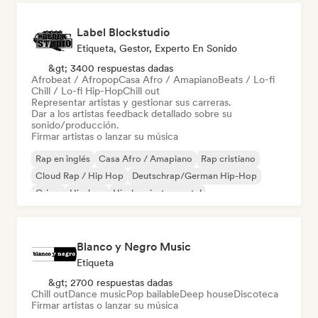
Label Blockstudio
Etiqueta, Gestor, Experto En Sonido
&gt; 3400 respuestas dadas
Afrobeat / Afropop
Casa Afro / Amapiano
Beats / Lo-fi
Chill / Lo-fi Hip-Hop
Chill out
Representar artistas y gestionar sus carreras.
Dar a los artistas feedback detallado sobre su
sonido/producción.
Firmar artistas o lanzar su música
Rap en inglés
Casa Afro / Amapiano
Rap cristiano
Cloud Rap / Hip Hop
Deutschrap/German Hip-Hop
Grime
Hip-hop
Hip-hop instrumental
Blanco y Negro Music
Etiqueta
&gt; 2700 respuestas dadas
Chill out
Dance music
Pop bailable
Deep house
Discoteca
Firmar artistas o lanzar su música