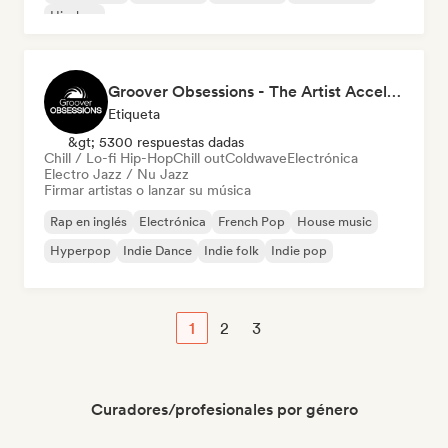
Hip-hop
Groover Obsessions - The Artist Accelerator
Etiqueta
&gt; 5300 respuestas dadas
Chill / Lo-fi Hip-Hop
Chill out
Coldwave
Electrónica
Electro Jazz / Nu Jazz
Firmar artistas o lanzar su música
Rap en inglés
Electrónica
French Pop
House music
Hyperpop
Indie Dance
Indie folk
Indie pop
1
2
3
Curadores/profesionales por género