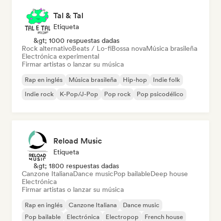
Tal & Tal
Etiqueta
&gt; 1000 respuestas dadas
Rock alternativo
Beats / Lo-fi
Bossa nova
Música brasileña
Electrónica experimental
Firmar artistas o lanzar su música
Rap en inglés
Música brasileña
Hip-hop
Indie folk
Indie rock
K-Pop/J-Pop
Pop rock
Pop psicodélico
Reload Music
Etiqueta
&gt; 1800 respuestas dadas
Canzone Italiana
Dance music
Pop bailable
Deep house
Electrónica
Firmar artistas o lanzar su música
Rap en inglés
Canzone Italiana
Dance music
Pop bailable
Electrónica
Electropop
French house