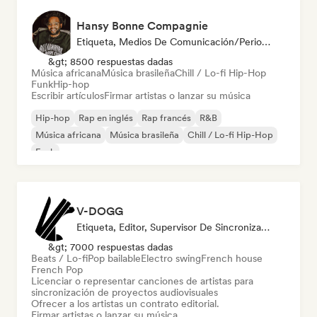
Hansy Bonne Compagnie
Etiqueta, Medios De Comunicación/Periodista
&gt; 8500 respuestas dadas
Música africana
Música brasileña
Chill / Lo-fi Hip-Hop
Funk
Hip-hop
Escribir artículos
Firmar artistas o lanzar su música
Hip-hop
Rap en inglés
Rap francés
R&B
Música africana
Música brasileña
Chill / Lo-fi Hip-Hop
Funk
V-DOGG
Etiqueta, Editor, Supervisor De Sincronización
&gt; 7000 respuestas dadas
Beats / Lo-fi
Pop bailable
Electro swing
French house
French Pop
Licenciar o representar canciones de artistas para
sincronización de proyectos audiovisuales
Ofrecer a los artistas un contrato editorial.
Firmar artistas o lanzar su música