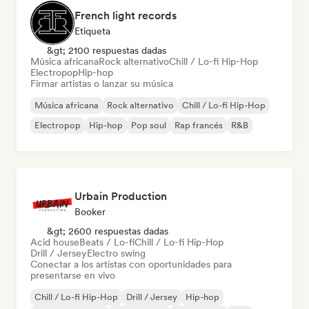
French light records
Etiqueta
&gt; 2100 respuestas dadas
Música africana
Rock alternativo
Chill / Lo-fi Hip-Hop
Electropop
Hip-hop
Firmar artistas o lanzar su música
Música africana
Rock alternativo
Chill / Lo-fi Hip-Hop
Electropop
Hip-hop
Pop soul
Rap francés
R&B
Urbain Production
Booker
&gt; 2600 respuestas dadas
Acid house
Beats / Lo-fi
Chill / Lo-fi Hip-Hop
Drill / Jersey
Electro swing
Conectar a los artistas con oportunidades para
presentarse en vivo
Chill / Lo-fi Hip-Hop
Drill / Jersey
Hip-hop