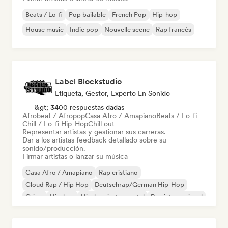
Beats / Lo-fi
Pop bailable
French Pop
Hip-hop
House music
Indie pop
Nouvelle scene
Rap francés
Label Blockstudio
Etiqueta, Gestor, Experto En Sonido
&gt; 3400 respuestas dadas
Afrobeat / Afropop
Casa Afro / Amapiano
Beats / Lo-fi
Chill / Lo-fi Hip-Hop
Chill out
Representar artistas y gestionar sus carreras.
Dar a los artistas feedback detallado sobre su
sonido/producción.
Firmar artistas o lanzar su música
Casa Afro / Amapiano
Rap cristiano
Cloud Rap / Hip Hop
Deutschrap/German Hip-Hop
Grime
Hip-hop
Hip-hop instrumental
Rap internacional