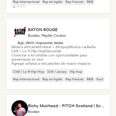
Rap internacional
Rap en inglés
Rap francés
R&B
Reggae
BATON ROUGE
Booker, Playlist Curator
&gt; 9800 respuestas dadas
Música africana
Afrobeat / Afropop
Música caribeña
Chill / Lo-fi Hip-Hop
Dancehall
Conectar a los artistas con oportunidades para
presentarse en vivo
Agregar artistas a mis playlists de mayor impacto
Chill / Lo-fi Hip-Hop
Drill / Jersey
Hip-hop
Rap internacional
Rap en inglés
Rap francés
R&B
Soul
Richy Muirhead - PITCH Scotland | Scottish Alternative Music Awards (SAMA)
Booker