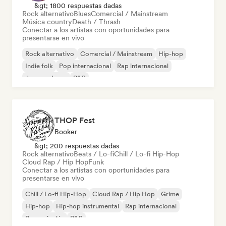
&gt; 1800 respuestas dadas
Rock alternativo
Blues
Comercial / Mainstream
Música country
Death / Thrash
Conectar a los artistas con oportunidades para
presentarse en vivo
Rock alternativo
Comercial / Mainstream
Hip-hop
Indie folk
Pop internacional
Rap internacional
Jazz moderno
R&B
THOP Fest
Booker
&gt; 200 respuestas dadas
Rock alternativo
Beats / Lo-fi
Chill / Lo-fi Hip-Hop
Cloud Rap / Hip Hop
Funk
Conectar a los artistas con oportunidades para
presentarse en vivo
Chill / Lo-fi Hip-Hop
Cloud Rap / Hip Hop
Grime
Hip-hop
Hip-hop instrumental
Rap internacional
Rap en inglés
R&B