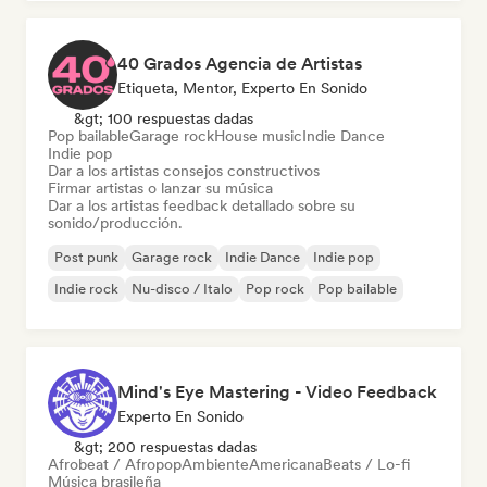
40 Grados Agencia de Artistas
Etiqueta, Mentor, Experto En Sonido
&gt; 100 respuestas dadas
Pop bailable
Garage rock
House music
Indie Dance
Indie pop
Dar a los artistas consejos constructivos
Firmar artistas o lanzar su música
Dar a los artistas feedback detallado sobre su
sonido/producción.
Post punk
Garage rock
Indie Dance
Indie pop
Indie rock
Nu-disco / Italo
Pop rock
Pop bailable
Mind's Eye Mastering - Video Feedback
Experto En Sonido
&gt; 200 respuestas dadas
Afrobeat / Afropop
Ambiente
Americana
Beats / Lo-fi
Música brasileña