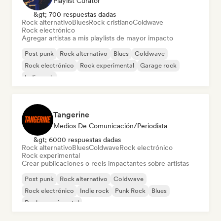
Playlist Curator
&gt; 700 respuestas dadas
Rock alternativo
Blues
Rock cristiano
Coldwave
Rock electrónico
Agregar artistas a mis playlists de mayor impacto
Post punk
Rock alternativo
Blues
Coldwave
Rock electrónico
Rock experimental
Garage rock
Indie rock
Tangerine
Medios De Comunicación/Periodista
&gt; 6000 respuestas dadas
Rock alternativo
Blues
Coldwave
Rock electrónico
Rock experimental
Crear publicaciones o reels impactantes sobre artistas
Post punk
Rock alternativo
Coldwave
Rock electrónico
Indie rock
Punk Rock
Blues
Rock experimental