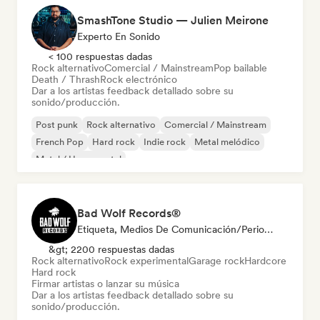
SmashTone Studio — Julien Meirone
Experto En Sonido
< 100 respuestas dadas
Rock alternativo
Comercial / Mainstream
Pop bailable
Death / Thrash
Rock electrónico
Dar a los artistas feedback detallado sobre su
sonido/producción.
Post punk
Rock alternativo
Comercial / Mainstream
French Pop
Hard rock
Indie rock
Metal melódico
Metal / Heavy metal
Bad Wolf Records®
Etiqueta, Medios De Comunicación/Periodista, Experto En Sonido
&gt; 2200 respuestas dadas
Rock alternativo
Rock experimental
Garage rock
Hardcore
Hard rock
Firmar artistas o lanzar su música
Dar a los artistas feedback detallado sobre su
sonido/producción.