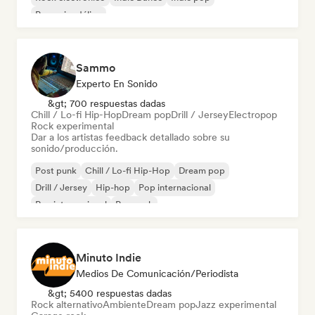
Pop psicodélico
Sammo
Experto En Sonido
&gt; 700 respuestas dadas
Chill / Lo-fi Hip-Hop
Dream pop
Drill / Jersey
Electropop
Rock experimental
Dar a los artistas feedback detallado sobre su
sonido/producción.
Post punk
Chill / Lo-fi Hip-Hop
Dream pop
Drill / Jersey
Hip-hop
Pop internacional
Rap internacional
Pop rock
Minuto Indie
Medios De Comunicación/Periodista
&gt; 5400 respuestas dadas
Rock alternativo
Ambiente
Dream pop
Jazz experimental