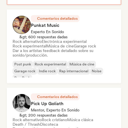
Comentarios detallados
Punkat Music
Experto En Sonido
&gt; 600 respuestas dadas
Rock alternativo
Electrónica experimental
Rock experimental
Música de cine
Garage rock
Dar a los artistas feedback detallado sobre su
sonido/producción.
Post punk
Rock experimental
Música de cine
Garage rock
Indie rock
Rap internacional
Noise
Pop Punk
Comentarios detallados
Pick Up Goliath
Mentor, Experto En Sonido
&gt; 200 respuestas dadas
Rock alternativo
Rock cristiano
Música clásica
Death / Thrash
Discoteca