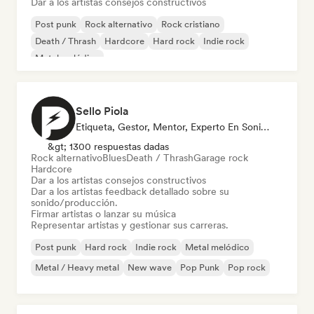
Dar a los artistas consejos constructivos
Post punk
Rock alternativo
Rock cristiano
Death / Thrash
Hardcore
Hard rock
Indie rock
Metal melódico
Sello Piola
Etiqueta, Gestor, Mentor, Experto En Sonido
&gt; 1300 respuestas dadas
Rock alternativo
Blues
Death / Thrash
Garage rock
Hardcore
Dar a los artistas consejos constructivos
Dar a los artistas feedback detallado sobre su
sonido/producción.
Firmar artistas o lanzar su música
Representar artistas y gestionar sus carreras.
Post punk
Hard rock
Indie rock
Metal melódico
Metal / Heavy metal
New wave
Pop Punk
Pop rock