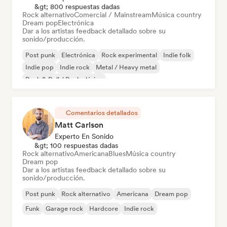
&gt; 800 respuestas dadas
Rock alternativo
Comercial / Mainstream
Música country
Dream pop
Electrónica
Dar a los artistas feedback detallado sobre su
sonido/producción.
Post punk
Electrónica
Rock experimental
Indie folk
Indie pop
Indie rock
Metal / Heavy metal
Rock & Roll / Rock clásico
Comentarios detallados
Matt Carlson
Experto En Sonido
&gt; 100 respuestas dadas
Rock alternativo
Americana
Blues
Música country
Dream pop
Dar a los artistas feedback detallado sobre su
sonido/producción.
Post punk
Rock alternativo
Americana
Dream pop
Funk
Garage rock
Hardcore
Indie rock