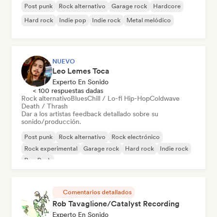
Post punk
Rock alternativo
Garage rock
Hardcore
Hard rock
Indie pop
Indie rock
Metal melódico
NUEVO
Leo Lemes Toca
Experto En Sonido
< 100 respuestas dadas
Rock alternativo
Blues
Chill / Lo-fi Hip-Hop
Coldwave
Death / Thrash
Dar a los artistas feedback detallado sobre su
sonido/producción.
Post punk
Rock alternativo
Rock electrónico
Rock experimental
Garage rock
Hard rock
Indie rock
Pop Punk
Comentarios detallados
Rob Tavaglione/Catalyst Recording
Experto En Sonido