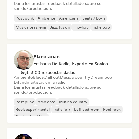
Dar a los artistas feedback detallado sobre su
sonido/producción.
Post punk
Ambiente
Americana
Beats / Lo-fi
Música brasileña
Jazz fusión
Hip-hop
Indie pop
Planetarian
Emisoras De Radio, Experto En Sonido
&gt; 3100 respuestas dadas
Ambiente
Blues
Chill out
Música country
Dream pop
Difundir artistas en la radio
Dar a los artistas feedback detallado sobre su
sonido/producción.
Post punk
Ambiente
Música country
Rock experimental
Indie folk
Lofi bedroom
Post rock
Rock psicodélico