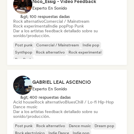
Nico_Essig - Video Feedback
Experto En Sonido
&gt; 100 respuestas dadas
Rock alternativo
Comercial / Mainstream
Rock experimental
Indie pop
Pop Punk
Dar a los artistas feedback detallado sobre su
sonido/producción.
Post punk
Comercial / Mainstream
Indie pop
Synthpop
Rock alternativo
Rock experimental
Pop Punk
GABRIEL LEAL ASCENCIO
Experto En Sonido
&gt; 400 respuestas dadas
Acid house
Rock alternativo
Blues
Chill / Lo-fi Hip-Hop
Dance music
Dar a los artistas feedback detallado sobre su
sonido/producción.
Post punk
Rock alternativo
Dance music
Dream pop
Rock electrónico
Indie Dance
Indie pop