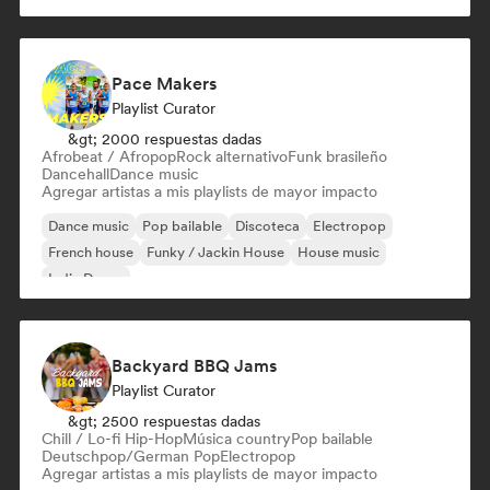
Pace Makers
Playlist Curator
&gt; 2000 respuestas dadas
Afrobeat / Afropop
Rock alternativo
Funk brasileño
Dancehall
Dance music
Agregar artistas a mis playlists de mayor impacto
Dance music
Pop bailable
Discoteca
Electropop
French house
Funky / Jackin House
House music
Indie Dance
Backyard BBQ Jams
Playlist Curator
&gt; 2500 respuestas dadas
Chill / Lo-fi Hip-Hop
Música country
Pop bailable
Deutschpop/German Pop
Electropop
Agregar artistas a mis playlists de mayor impacto