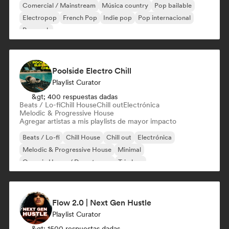
Comercial / Mainstream
Música country
Pop bailable
Electropop
French Pop
Indie pop
Pop internacional
Pop rock
Poolside Electro Chill
Playlist Curator
&gt; 400 respuestas dadas
Beats / Lo-fi
Chill House
Chill out
Electrónica
Melodic & Progressive House
Agregar artistas a mis playlists de mayor impacto
Beats / Lo-fi
Chill House
Chill out
Electrónica
Melodic & Progressive House
Minimal
Organic House / Downtempo
Trip hop
Flow 2.0 | Next Gen Hustle
Playlist Curator
&gt; 1500 respuestas dadas