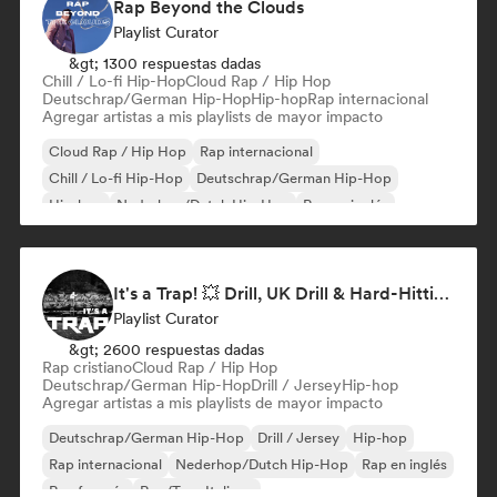
Rap Beyond the Clouds
Playlist Curator
&gt; 1300 respuestas dadas
Chill / Lo-fi Hip-Hop
Cloud Rap / Hip Hop
Deutschrap/German Hip-Hop
Hip-hop
Rap internacional
Agregar artistas a mis playlists de mayor impacto
Cloud Rap / Hip Hop
Rap internacional
Chill / Lo-fi Hip-Hop
Deutschrap/German Hip-Hop
Hip-hop
Nederhop/Dutch Hip-Hop
Rap en inglés
Rap francés
It's a Trap! 💥 Drill, UK Drill & Hard-Hitting Trap
Playlist Curator
&gt; 2600 respuestas dadas
Rap cristiano
Cloud Rap / Hip Hop
Deutschrap/German Hip-Hop
Drill / Jersey
Hip-hop
Agregar artistas a mis playlists de mayor impacto
Deutschrap/German Hip-Hop
Drill / Jersey
Hip-hop
Rap internacional
Nederhop/Dutch Hip-Hop
Rap en inglés
Rap francés
Rap/Trap Italiano