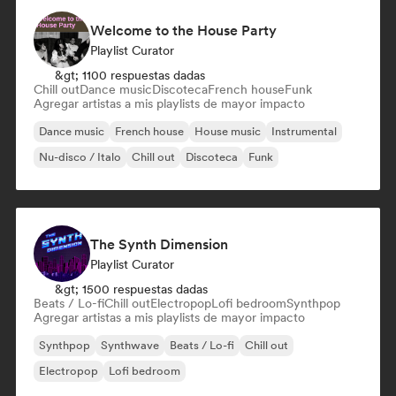
Welcome to the House Party
Playlist Curator
&gt; 1100 respuestas dadas
Chill out
Dance music
Discoteca
French house
Funk
Agregar artistas a mis playlists de mayor impacto
Dance music
French house
House music
Instrumental
Nu-disco / Italo
Chill out
Discoteca
Funk
The Synth Dimension
Playlist Curator
&gt; 1500 respuestas dadas
Beats / Lo-fi
Chill out
Electropop
Lofi bedroom
Synthpop
Agregar artistas a mis playlists de mayor impacto
Synthpop
Synthwave
Beats / Lo-fi
Chill out
Electropop
Lofi bedroom