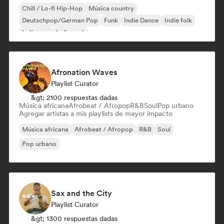
Chill / Lo-fi Hip-Hop
Música country
Deutschpop/German Pop
Funk
Indie Dance
Indie folk
Indie pop
Indie rock
Afronation Waves
Playlist Curator
&gt; 2100 respuestas dadas
Música africana
Afrobeat / Afropop
R&B
Soul
Pop urbano
Agregar artistas a mis playlists de mayor impacto
Música africana
Afrobeat / Afropop
R&B
Soul
Pop urbano
Sax and the City
Playlist Curator
&gt; 1300 respuestas dadas