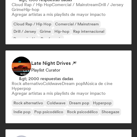
Cloud Rap / Hip Hop
Comercial / Mainstream
Drill / Jersey
Grime
Hip-hop
Agregar artistas a mis playlists de mayor impacto
Cloud Rap / Hip Hop
Comercial / Mainstream
Drill / Jersey
Grime
Hip-hop
Rap internacional
Rap en inglés
Rap francés
Late Night Drives 🎆
Playlist Curator
&gt; 2000 respuestas dadas
Rock alternativo
Coldwave
Dream pop
Música de cine
Hyperpop
Agregar artistas a mis playlists de mayor impacto
Rock alternativo
Coldwave
Dream pop
Hyperpop
Indie pop
Pop psicodélico
Rock psicodélico
Shoegaze