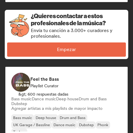
¿Quieres contactar a estos
profesionales de la música?
Envía tu canción a 3.000+ curadores y
profesionales.
Empezar
Feel the Bass
Playlist Curator
&gt; 600 respuestas dadas
Bass music
Dance music
Deep house
Drum and Bass
Dubstep
Agregar artistas a mis playlists de mayor impacto
Bass music
Deep house
Drum and Bass
UK Garage / Bassline
Dance music
Dubstep
Phonk
Techno