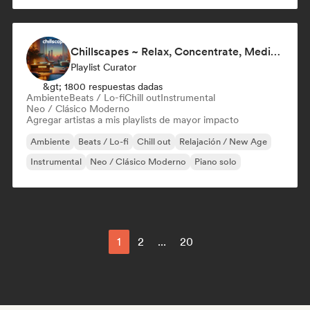
Chillscapes ~ Relax, Concentrate, Meditate, Sleep, Dream
Playlist Curator
&gt; 1800 respuestas dadas
Ambiente
Beats / Lo-fi
Chill out
Instrumental
Neo / Clásico Moderno
Agregar artistas a mis playlists de mayor impacto
Ambiente
Beats / Lo-fi
Chill out
Relajación / New Age
Instrumental
Neo / Clásico Moderno
Piano solo
1
2
...
20