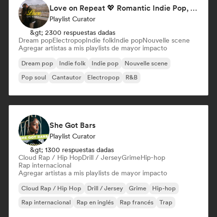
Love on Repeat 💖 Romantic Indie Pop, Neo Soul & Singer-Songwriter
Playlist Curator
&gt; 2300 respuestas dadas
Dream pop
Electropop
Indie folk
Indie pop
Nouvelle scene
Agregar artistas a mis playlists de mayor impacto
Dream pop
Indie folk
Indie pop
Nouvelle scene
Pop soul
Cantautor
Electropop
R&B
She Got Bars
Playlist Curator
&gt; 1300 respuestas dadas
Cloud Rap / Hip Hop
Drill / Jersey
Grime
Hip-hop
Rap internacional
Agregar artistas a mis playlists de mayor impacto
Cloud Rap / Hip Hop
Drill / Jersey
Grime
Hip-hop
Rap internacional
Rap en inglés
Rap francés
Trap