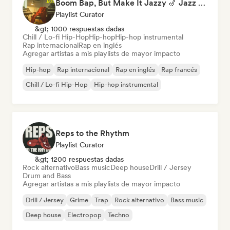
Boom Bap, But Make It Jazzy 🎷 Jazz Rap, Underground & Conscious Hip-Hop
Playlist Curator
&gt; 1000 respuestas dadas
Chill / Lo-fi Hip-Hop
Hip-hop
Hip-hop instrumental
Rap internacional
Rap en inglés
Agregar artistas a mis playlists de mayor impacto
Hip-hop
Rap internacional
Rap en inglés
Rap francés
Chill / Lo-fi Hip-Hop
Hip-hop instrumental
Reps to the Rhythm
Playlist Curator
&gt; 1200 respuestas dadas
Rock alternativo
Bass music
Deep house
Drill / Jersey
Drum and Bass
Agregar artistas a mis playlists de mayor impacto
Drill / Jersey
Grime
Trap
Rock alternativo
Bass music
Deep house
Electropop
Techno