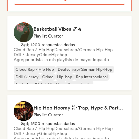
Basketball Vibes 🏀🔥
Playlist Curator
&gt; 1200 respuestas dadas
Cloud Rap / Hip Hop
Deutschrap/German Hip-Hop
Drill / Jersey
Grime
Hip-hop
Agregar artistas a mis playlists de mayor impacto
Cloud Rap / Hip Hop
Deutschrap/German Hip-Hop
Drill / Jersey
Grime
Hip-hop
Rap internacional
Nederhop/Dutch Hip-Hop
Rap en inglés
Hip Hop Hooray 💥 Trap, Hype & Party Rap Bangers
Playlist Curator
&gt; 1500 respuestas dadas
Cloud Rap / Hip Hop
Deutschrap/German Hip-Hop
Drill / Jersey
Grime
Hip-hop
Agregar artistas a mis playlists de mayor impacto