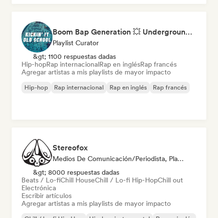
Boom Bap Generation 💥 Underground Hip-Hop, East Coast & Jazz Rap
Playlist Curator
&gt; 1100 respuestas dadas
Hip-hop
Rap internacional
Rap en inglés
Rap francés
Agregar artistas a mis playlists de mayor impacto
Hip-hop
Rap internacional
Rap en inglés
Rap francés
Stereofox
Medios De Comunicación/Periodista, Playlist Curator
&gt; 8000 respuestas dadas
Beats / Lo-fi
Chill House
Chill / Lo-fi Hip-Hop
Chill out
Electrónica
Escribir artículos
Agregar artistas a mis playlists de mayor impacto