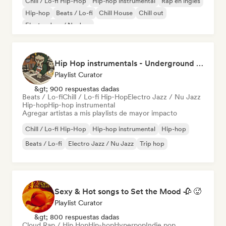
Chill / Lo-fi Hip-Hop
Hip-hop instrumental
Rap en inglés
Hip-hop
Beats / Lo-fi
Chill House
Chill out
Electro Jazz / Nu Jazz
Hip Hop instrumentals - Underground boombap & Lo Fi Hip Hop (by Snaap)
Playlist Curator
&gt; 900 respuestas dadas
Beats / Lo-fi
Chill / Lo-fi Hip-Hop
Electro Jazz / Nu Jazz
Hip-hop
Hip-hop instrumental
Agregar artistas a mis playlists de mayor impacto
Chill / Lo-fi Hip-Hop
Hip-hop instrumental
Hip-hop
Beats / Lo-fi
Electro Jazz / Nu Jazz
Trip hop
Sexy & Hot songs to Set the Mood 🥀 🥵
Playlist Curator
&gt; 800 respuestas dadas
Cloud Rap / Hip Hop
Hip-hop
Hyperpop
Indie pop