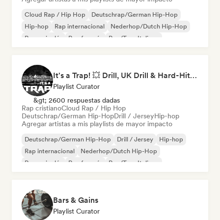
Cloud Rap / Hip Hop
Deutschrap/German Hip-Hop
Hip-hop
Rap internacional
Nederhop/Dutch Hip-Hop
Rap en inglés
Rap francés
Rap/Trap Italiano
It's a Trap! 💥 Drill, UK Drill & Hard-Hitting Trap
Playlist Curator
&gt; 2600 respuestas dadas
Rap cristiano
Cloud Rap / Hip Hop
Deutschrap/German Hip-Hop
Drill / Jersey
Hip-hop
Agregar artistas a mis playlists de mayor impacto
Deutschrap/German Hip-Hop
Drill / Jersey
Hip-hop
Rap internacional
Nederhop/Dutch Hip-Hop
Rap en inglés
Rap francés
Rap/Trap Italiano
Bars & Gains
Playlist Curator