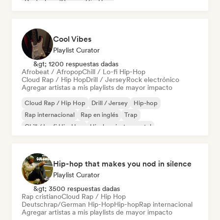
Deutschrap/German Hip-Hop
Cool Vibes
Playlist Curator
&gt; 1200 respuestas dadas
Afrobeat / Afropop
Chill / Lo-fi Hip-Hop
Cloud Rap / Hip Hop
Drill / Jersey
Rock electrónico
Agregar artistas a mis playlists de mayor impacto
Cloud Rap / Hip Hop
Drill / Jersey
Hip-hop
Rap internacional
Rap en inglés
Trap
Chill / Lo-fi Hip-Hop
Hip-hop instrumental
Hip-hop that makes you nod in silence
Playlist Curator
&gt; 3500 respuestas dadas
Rap cristiano
Cloud Rap / Hip Hop
Deutschrap/German Hip-Hop
Hip-hop
Rap internacional
Agregar artistas a mis playlists de mayor impacto