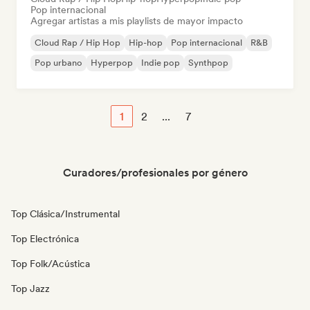
Pop internacional
Agregar artistas a mis playlists de mayor impacto
Cloud Rap / Hip Hop
Hip-hop
Pop internacional
R&B
Pop urbano
Hyperpop
Indie pop
Synthpop
1
2
...
7
Curadores/profesionales por género
Top Clásica/Instrumental
Top Electrónica
Top Folk/Acústica
Top Jazz