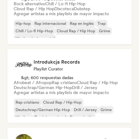
Rock alternativo
Chill / Lo-fi Hip-Hop
Cloud Rap / Hip Hop
Discoteca
Dubstep
Agregar artistas a mis playlists de mayor impacto
Hip-hop
Rap internacional
Rap en inglés
Trap
Chill / Lo-fi Hip-Hop
Cloud Rap / Hip Hop
Grime
Hip-hop instrumental
Introdukcja Records
Playlist Curator
&gt; 600 respuestas dadas
Afrobeat / Afropop
Rap cristiano
Cloud Rap / Hip Hop
Deutschrap/German Hip-Hop
Drill / Jersey
Agregar artistas a mis playlists de mayor impacto
Rap cristiano
Cloud Rap / Hip Hop
Deutschrap/German Hip-Hop
Drill / Jersey
Grime
Hip-hop
Rap internacional
Rap en inglés