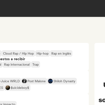
p
Cloud Rap / Hip Hop
Hip-hop
Rap en inglés
stos a recibir
l
Rap internacional
Trap
Juice WRLD
Post Malone
Shiloh Dynasty
ES
$uicideboy$
so
yor impacto