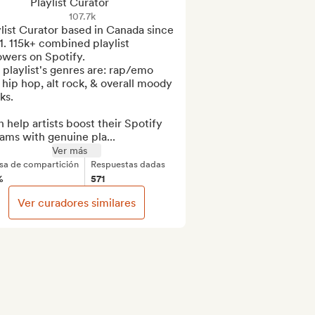
Playlist Curator
107.7k
list Curator based in Canada since 
. 115k+ combined playlist 
owers on Spotify. 

 playlist's genres are: rap/emo 
 hip hop, alt rock, & overall moody 
ks.

n help artists boost their Spotify 
ams with genuine pla...
Ver más
sa de compartición
Respuestas dadas
%
571
Ver curadores similares