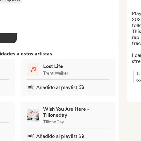
Play
2021
foll
This
rap,
trac
dades a estos artistas
I ca
stre
Lost Life
Trent Walker
Ta
6
Añadido al playlist
Wish You Are Here -
Tilloneday
TilloneDay
Añadido al playlist