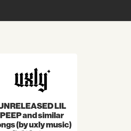
UNRELEASED LIL
PEEP and similar
ngs (by uxly music)