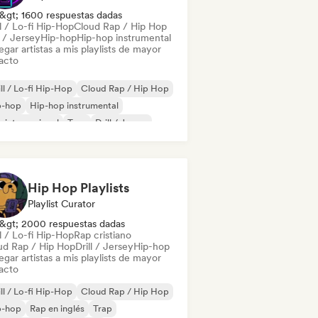
&gt; 1600 respuestas dadas
l / Lo-fi Hip-Hop
Cloud Rap / Hip Hop
l / Jersey
Hip-hop
Hip-hop instrumental
gar artistas a mis playlists de mayor
acto
ll / Lo-fi Hip-Hop
Cloud Rap / Hip Hop
p-hop
Hip-hop instrumental
 internacional
Trap
Drill / Jersey
 en inglés
Hip Hop Playlists
Playlist Curator
&gt; 2000 respuestas dadas
l / Lo-fi Hip-Hop
Rap cristiano
ud Rap / Hip Hop
Drill / Jersey
Hip-hop
gar artistas a mis playlists de mayor
acto
ll / Lo-fi Hip-Hop
Cloud Rap / Hip Hop
p-hop
Rap en inglés
Trap