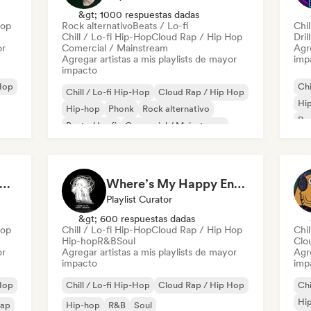
&gt; 1000 respuestas dadas
Hop
Rock alternativo
Beats / Lo-fi
Chil
Chill / Lo-fi Hip-Hop
Cloud Rap / Hip Hop
Dril
or
Comercial / Mainstream
Agre
Agregar artistas a mis playlists de mayor
imp
impacto
Hop
Chi
Chill / Lo-fi Hip-Hop
Cloud Rap / Hip Hop
Hi
Hip-hop
Phonk
Rock alternativo
Rap
Beats / Lo-fi
Comercial / Mainstream
Rap
Drill / Jersey
D RAP 2026 🖤 (by Smooth Pillow)
Where’s My Happy Ending
Playlist Curator
&gt; 600 respuestas dadas
Hop
Chill / Lo-fi Hip-Hop
Cloud Rap / Hip Hop
Chil
Hip-hop
R&B
Soul
Clo
or
Agregar artistas a mis playlists de mayor
Agre
impacto
imp
Hop
Chill / Lo-fi Hip-Hop
Cloud Rap / Hip Hop
Chi
Hi
rap
Hip-hop
R&B
Soul