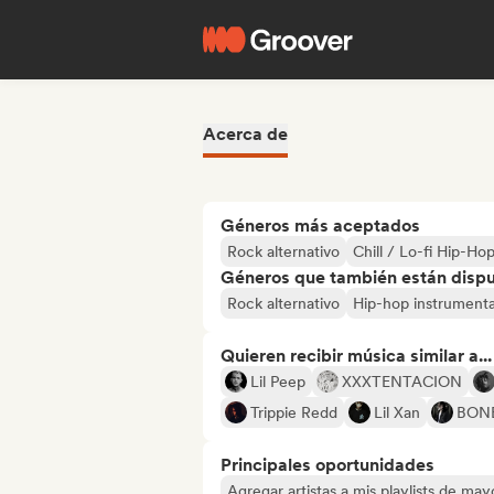
Acerca de
Géneros más aceptados
Rock alternativo
Chill / Lo-fi Hip-Ho
Géneros que también están dispue
Rock alternativo
Hip-hop instrumenta
Quieren recibir música similar a...
Lil Peep
XXXTENTACION
Trippie Redd
Lil Xan
BON
Principales oportunidades
Agregar artistas a mis playlists de ma