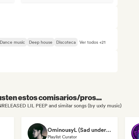
Dance music
Deep house
Discoteca
Ver todos +21
sten estos comisarios/pros...
 UNRELEASED LIL PEEP and similar songs (by uxly music)
OminousyL (Sad underground)
Playlist Curator