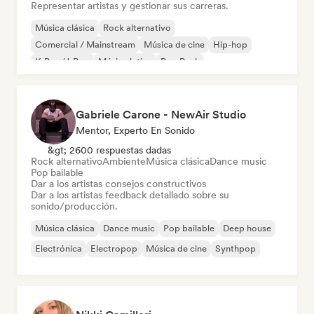
Representar artistas y gestionar sus carreras.
Música clásica
Rock alternativo
Comercial / Mainstream
Música de cine
Hip-hop
K-Pop/J-Pop
Música latina
Pop Punk
Gabriele Carone - NewAir Studio
Mentor, Experto En Sonido
&gt; 2600 respuestas dadas
Rock alternativo
Ambiente
Música clásica
Dance music
Pop bailable
Dar a los artistas consejos constructivos
Dar a los artistas feedback detallado sobre su
sonido/producción.
Música clásica
Dance music
Pop bailable
Deep house
Electrónica
Electropop
Música de cine
Synthpop