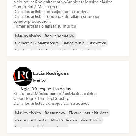
Acid house
Rock alternativo
Ambiente
Música clásica
Comercial / Mainstream
Dar a los artistas consejos constructivos
Dar a los artistas feedback detallado sobre su
sonido/producción.
Firmar artistas o lanzar su música
Música clásica
Rock alternativo
Comercial / Mainstream
Dance music
Discoteca
Electrónica
Rock electrónico
Música de cine
Lucia Rodrigues
Mentor
&gt; 100 respuestas dadas
Bossa nova
Música para niños
Música clásica
Cloud Rap / Hip Hop
Dubstep
Dar a los artistas consejos constructivos
Música clásica
Bossa nova
Electro Jazz / Nu Jazz
Jazz experimental
Música de cine
Jazz fusión
Instrumental
Jazz moderno