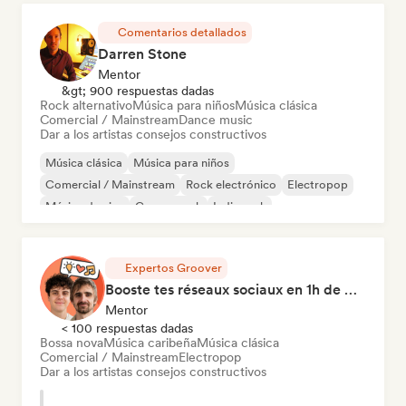
Comentarios detallados
Darren Stone
Mentor
&gt; 900 respuestas dadas
Rock alternativo
Música para niños
Música clásica
Comercial / Mainstream
Dance music
Dar a los artistas consejos constructivos
Música clásica
Música para niños
Comercial / Mainstream
Rock electrónico
Electropop
Música de cine
Garage rock
Indie rock
Expertos Groover
Booste tes réseaux sociaux en 1h de Coaching
Mentor
< 100 respuestas dadas
Bossa nova
Música caribeña
Música clásica
Comercial / Mainstream
Electropop
Dar a los artistas consejos constructivos