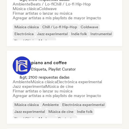
Ambiente
Beats / Lo-fi
Chill / Lo-fi Hip-Hop
Música clásica
Coldwave
Firmar artistas o lanzar su música
Agregar artistas a mis playlists de mayor impacto
Música clásica
Chill / Lo-fi Hip-Hop
Coldwave
Electrónica
Jazz experimental
Indie folk
Instrumental
Neo / Clásico Moderno
piano and coffee
Etiqueta, Playlist Curator
&gt; 2100 respuestas dadas
Ambiente
Música clásica
Electrónica experimental
Jazz experimental
Música de cine
Firmar artistas o lanzar su música
Agregar artistas a mis playlists de mayor impacto
Música clásica
Ambiente
Electrónica experimental
Jazz experimental
Música de cine
Indie folk
Neo / Clásico Moderno
Cantautor