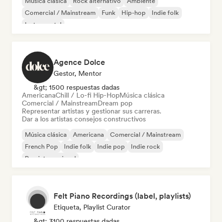
Música clásica
Rock alternativo
Ambiente
Comercial / Mainstream
Funk
Hip-hop
Indie folk
Instrumental
Agence Dolce
Gestor, Mentor
&gt; 1500 respuestas dadas
Americana
Chill / Lo-fi Hip-Hop
Música clásica
Comercial / Mainstream
Dream pop
Representar artistas y gestionar sus carreras.
Dar a los artistas consejos constructivos
Música clásica
Americana
Comercial / Mainstream
French Pop
Indie folk
Indie pop
Indie rock
Pop internacional
Felt Piano Recordings (label, playlists)
Etiqueta, Playlist Curator
&gt; 3100 respuestas dadas