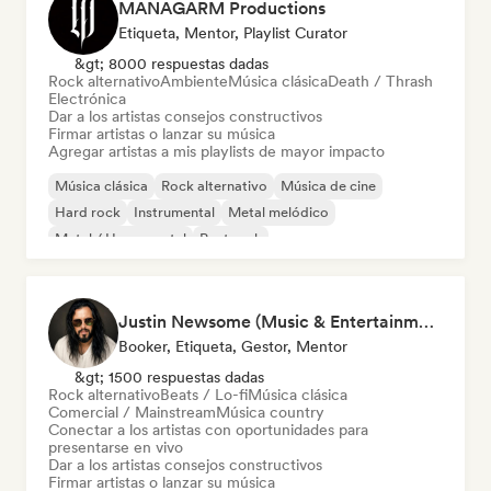
MANAGARM Productions
Etiqueta, Mentor, Playlist Curator
&gt; 8000 respuestas dadas
Rock alternativo
Ambiente
Música clásica
Death / Thrash
Electrónica
Dar a los artistas consejos constructivos
Firmar artistas o lanzar su música
Agregar artistas a mis playlists de mayor impacto
Música clásica
Rock alternativo
Música de cine
Hard rock
Instrumental
Metal melódico
Metal / Heavy metal
Post rock
Justin Newsome (Music & Entertainment Executive | A&R, Artist Development & Partnerships | Applied AI & Systems Strategy)
Booker, Etiqueta, Gestor, Mentor
&gt; 1500 respuestas dadas
Rock alternativo
Beats / Lo-fi
Música clásica
Comercial / Mainstream
Música country
Conectar a los artistas con oportunidades para
presentarse en vivo
Dar a los artistas consejos constructivos
Firmar artistas o lanzar su música