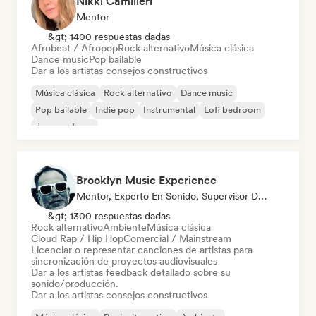
Nikki Camilleri
Mentor
&gt; 1400 respuestas dadas
Afrobeat / Afropop
Rock alternativo
Música clásica
Dance music
Pop bailable
Dar a los artistas consejos constructivos
Música clásica
Rock alternativo
Dance music
Pop bailable
Indie pop
Instrumental
Lofi bedroom
Jazz moderno
Brooklyn Music Experience
Mentor, Experto En Sonido, Supervisor De Sincronización
&gt; 1300 respuestas dadas
Rock alternativo
Ambiente
Música clásica
Cloud Rap / Hip Hop
Comercial / Mainstream
Licenciar o representar canciones de artistas para
sincronización de proyectos audiovisuales
Dar a los artistas feedback detallado sobre su
sonido/producción.
Dar a los artistas consejos constructivos