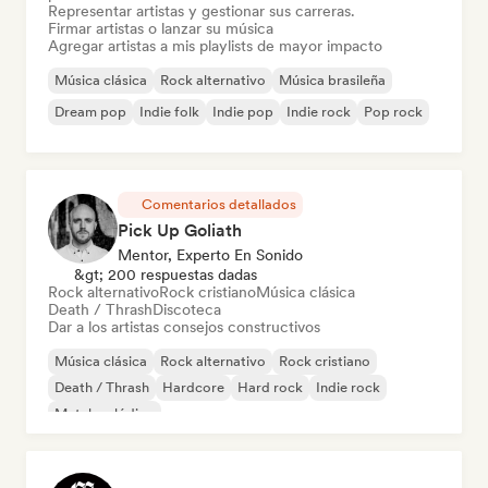
Representar artistas y gestionar sus carreras.
Firmar artistas o lanzar su música
Agregar artistas a mis playlists de mayor impacto
Música clásica
Rock alternativo
Música brasileña
Dream pop
Indie folk
Indie pop
Indie rock
Pop rock
Comentarios detallados
Pick Up Goliath
Mentor, Experto En Sonido
&gt; 200 respuestas dadas
Rock alternativo
Rock cristiano
Música clásica
Death / Thrash
Discoteca
Dar a los artistas consejos constructivos
Música clásica
Rock alternativo
Rock cristiano
Death / Thrash
Hardcore
Hard rock
Indie rock
Metal melódico