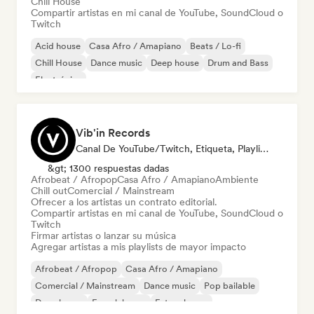
Chill House
Compartir artistas en mi canal de YouTube, SoundCloud o
Twitch
Acid house
Casa Afro / Amapiano
Beats / Lo-fi
Chill House
Dance music
Deep house
Drum and Bass
Electrónica
Vib'in Records
Canal De YouTube/Twitch, Etiqueta, Playlist Curator, Editor
&gt; 1300 respuestas dadas
Afrobeat / Afropop
Casa Afro / Amapiano
Ambiente
Chill out
Comercial / Mainstream
Ofrecer a los artistas un contrato editorial.
Compartir artistas en mi canal de YouTube, SoundCloud o
Twitch
Firmar artistas o lanzar su música
Agregar artistas a mis playlists de mayor impacto
Afrobeat / Afropop
Casa Afro / Amapiano
Comercial / Mainstream
Dance music
Pop bailable
Deep house
French house
Future house