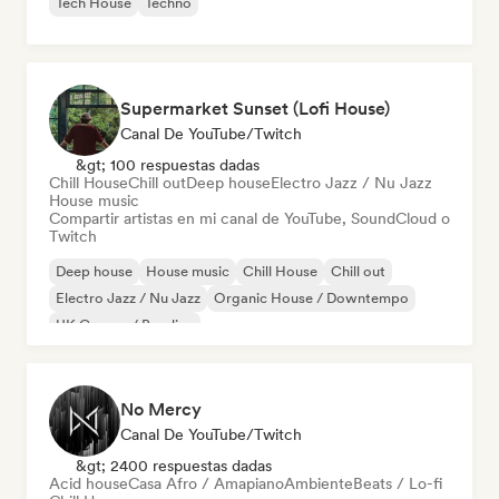
Tech House
Techno
Supermarket Sunset (Lofi House)
Canal De YouTube/Twitch
&gt; 100 respuestas dadas
Chill House
Chill out
Deep house
Electro Jazz / Nu Jazz
House music
Compartir artistas en mi canal de YouTube, SoundCloud o
Twitch
Deep house
House music
Chill House
Chill out
Electro Jazz / Nu Jazz
Organic House / Downtempo
UK Garage / Bassline
No Mercy
Canal De YouTube/Twitch
&gt; 2400 respuestas dadas
Acid house
Casa Afro / Amapiano
Ambiente
Beats / Lo-fi