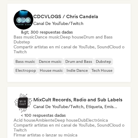
CDCVLOGS / Chris Candela
Canal De YouTube/Twitch
&gt; 300 respuestas dadas
Bass music
Dance music
Deep house
Drum and Bass
Dubstep
Compartir artistas en mi canal de YouTube, SoundCloud o
Twitch
Bass music
Dance music
Drum and Bass
Dubstep
Electropop
House music
Indie Dance
Tech House
MixCult Records, Radio and Sub Labels
Canal De YouTube/Twitch, Etiqueta, Emisoras De Radio
< 100 respuestas dadas
Acid house
Ambiente
Deep house
Dub
Electrónica
Compartir artistas en mi canal de YouTube, SoundCloud o
Twitch
Firmar artistas o lanzar su música