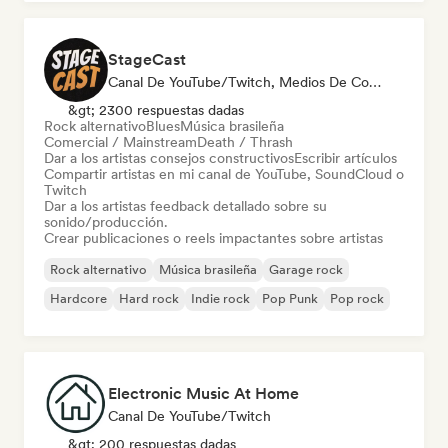
StageCast
Canal De YouTube/Twitch, Medios De Comunicación/Periodista, Mentor, Social Media Influencer, Experto En Sonido
&gt; 2300 respuestas dadas
Rock alternativo
Blues
Música brasileña
Comercial / Mainstream
Death / Thrash
Dar a los artistas consejos constructivos
Escribir artículos
Compartir artistas en mi canal de YouTube, SoundCloud o
Twitch
Dar a los artistas feedback detallado sobre su
sonido/producción.
Crear publicaciones o reels impactantes sobre artistas
Rock alternativo
Música brasileña
Garage rock
Hardcore
Hard rock
Indie rock
Pop Punk
Pop rock
Electronic Music At Home
Canal De YouTube/Twitch
&gt; 200 respuestas dadas