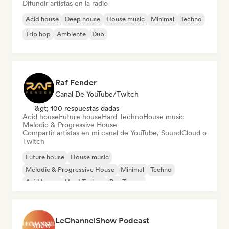
Difundir artistas en la radio
Acid house
Deep house
House music
Minimal
Techno
Trip hop
Ambiente
Dub
Raf Fender
Canal De YouTube/Twitch
&gt; 100 respuestas dadas
Acid house
Future house
Hard Techno
House music
Melodic & Progressive House
Compartir artistas en mi canal de YouTube, SoundCloud o
Twitch
Future house
House music
Melodic & Progressive House
Minimal
Techno
Acid house
Hard Techno
Psy-Trance
LeChannelShow Podcast