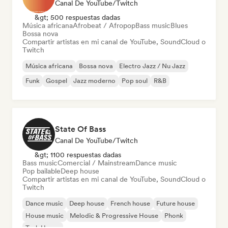
Canal De YouTube/Twitch
&gt; 500 respuestas dadas
Música africana
Afrobeat / Afropop
Bass music
Blues
Bossa nova
Compartir artistas en mi canal de YouTube, SoundCloud o
Twitch
Música africana
Bossa nova
Electro Jazz / Nu Jazz
Funk
Gospel
Jazz moderno
Pop soul
R&B
State Of Bass
Canal De YouTube/Twitch
&gt; 1100 respuestas dadas
Bass music
Comercial / Mainstream
Dance music
Pop bailable
Deep house
Compartir artistas en mi canal de YouTube, SoundCloud o
Twitch
Dance music
Deep house
French house
Future house
House music
Melodic & Progressive House
Phonk
Tech House