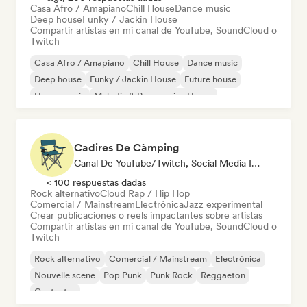
Casa Afro / Amapiano
Chill House
Dance music
Deep house
Funky / Jackin House
Compartir artistas en mi canal de YouTube, SoundCloud o
Twitch
Casa Afro / Amapiano
Chill House
Dance music
Deep house
Funky / Jackin House
Future house
House music
Melodic & Progressive House
Cadires De Càmping
Canal De YouTube/Twitch, Social Media Influencer
< 100 respuestas dadas
Rock alternativo
Cloud Rap / Hip Hop
Comercial / Mainstream
Electrónica
Jazz experimental
Crear publicaciones o reels impactantes sobre artistas
Compartir artistas en mi canal de YouTube, SoundCloud o
Twitch
Rock alternativo
Comercial / Mainstream
Electrónica
Nouvelle scene
Pop Punk
Punk Rock
Reggaeton
Cantautor